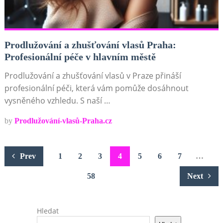
Prodlužování a zhušťování vlasů Praha:
Profesionální péče v hlavním městě
Prodlužování a zhušťování vlasů v Praze přináší
profesionální péči, která vám pomůže dosáhnout
vysněného vzhledu. S naší …
by
Prodlužování-vlasů-Praha.cz
Stránkování
Prev
1
2
3
4
5
6
7
…
příspěvků
58
Next
Hledat