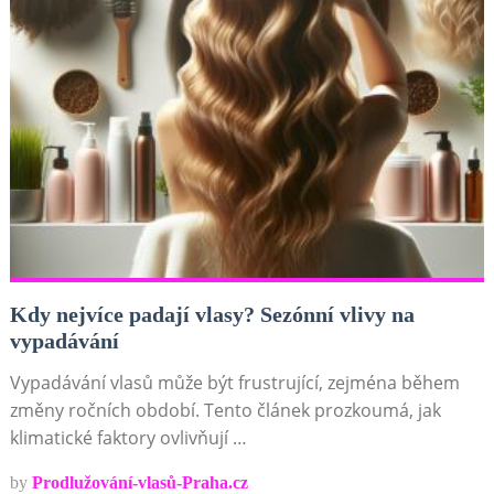
Kdy nejvíce padají vlasy? Sezónní vlivy na
vypadávání
Vypadávání vlasů může být frustrující, zejména během
změny ročních období. Tento článek prozkoumá, jak
klimatické faktory ovlivňují …
by
Prodlužování-vlasů-Praha.cz