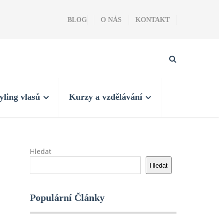
BLOG
O NÁS
KONTAKT
yling vlasů
Kurzy a vzdělávání
Hledat
Hledat
Populární Články