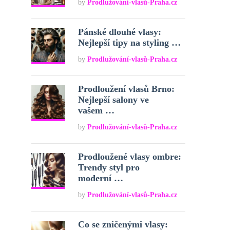
by
Prodlužování-vlasů-Praha.cz
Pánské dlouhé vlasy:
Nejlepší tipy na styling …
by
Prodlužování-vlasů-Praha.cz
Prodloužení vlasů Brno:
Nejlepší salony ve
vašem …
by
Prodlužování-vlasů-Praha.cz
Prodloužené vlasy ombre:
Trendy styl pro
moderní …
by
Prodlužování-vlasů-Praha.cz
Co se zničenými vlasy: