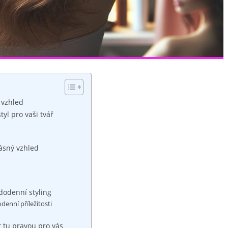
 vzhled
tyl pro vaši tvář
rásný vzhled
dodenní styling
denní příležitosti
t tu pravou pro vás