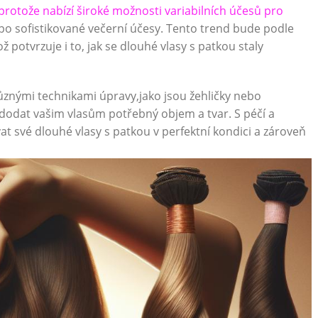
protože nabízí široké možnosti variabilních účesů pro
po sofistikované večerní účesy. Tento trend bude podle
 potvrzuje i to, jak se dlouhé vlasy s patkou staly
ůznými technikami úpravy,jako jsou žehličky nebo
dodat vašim vlasům potřebný objem a tvar. S péčí a
 své dlouhé vlasy s patkou v perfektní kondici a zároveň