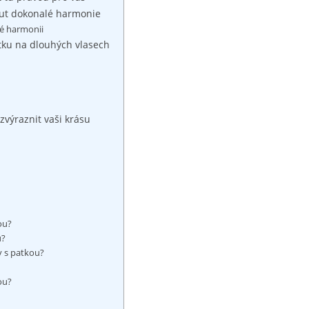
nout dokonalé harmonie
lé harmonii
atku na dlouhých vlasech
zvýraznit vaši krásu
kou?
u?
y s patkou?
ou?