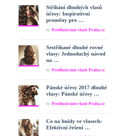
Stříhání dlouhých vlasů
účesy: Inspirativní
proměny pro …
by
Prodlužování-vlasů-Praha.cz
Sestříhané dlouhé rovné
vlasy: Jednoduchý návod
na …
by
Prodlužování-vlasů-Praha.cz
Pánské účesy 2017 dlouhé
vlasy: Pánské účesy …
by
Prodlužování-vlasů-Praha.cz
Co na hnidy ve vlasech:
Efektivní řešení …