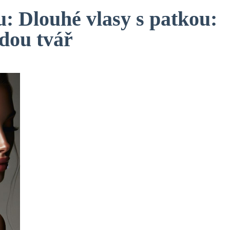
u: Dlouhé vlasy s patkou:
dou tvář