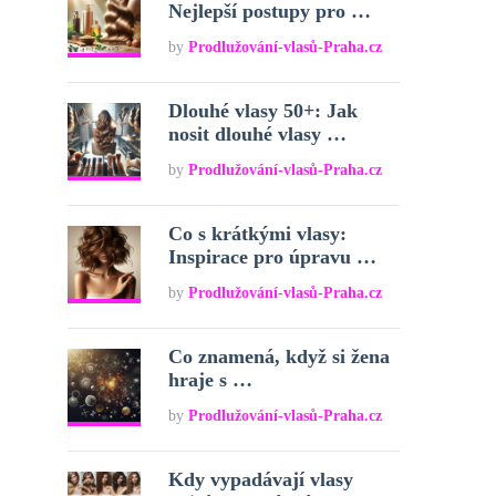
Nejlepší postupy pro …
by
Prodlužování-vlasů-Praha.cz
Dlouhé vlasy 50+: Jak
nosit dlouhé vlasy …
by
Prodlužování-vlasů-Praha.cz
Co s krátkými vlasy:
Inspirace pro úpravu …
by
Prodlužování-vlasů-Praha.cz
Co znamená, když si žena
hraje s …
by
Prodlužování-vlasů-Praha.cz
Kdy vypadávají vlasy