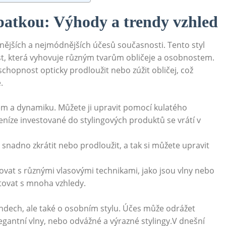
s patkou: Výhody a trendy vzhled
nějších a nejmódnějších účesů současnosti. Tento styl
ost, která vyhovuje různým tvarům obličeje a osobnostem.
chopnost opticky prodloužit nebo zúžit obličej, což
.
m a dynamiku. Můžete ji upravit pomocí kulatého
peníze investované do stylingových produktů se vrátí v
 snadno zkrátit nebo prodloužit, a tak si můžete upravit
vat s různými vlasovými technikami, jako jsou vlny nebo
tovat s mnoha vzhledy.
ndech, ale také o osobním stylu. Účes může odrážet
egantní vlny, nebo odvážné a výrazné stylingy.V dnešní