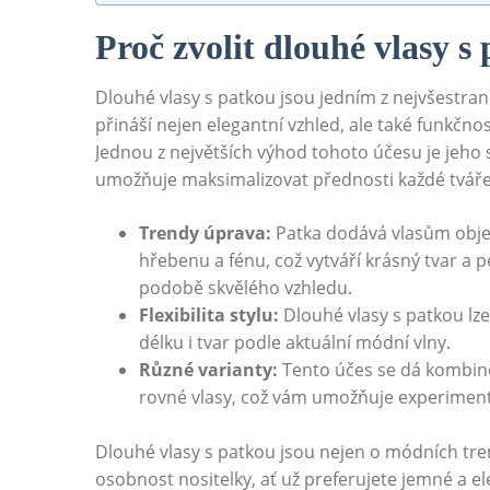
Proč zvolit dlouhé vlasy 
Dlouhé vlasy s patkou jsou jedním z nejvšestran
přináší nejen elegantní vzhled, ale také funkčn
Jednou z největších výhod tohoto účesu je jeho s
umožňuje maksimalizovat přednosti každé tváře
Trendy úprava:
Patka dodává vlasům obje
hřebenu a fénu, což vytváří krásný tvar a 
podobě skvělého vzhledu.
Flexibilita stylu:
Dlouhé vlasy s patkou lze
délku i tvar podle aktuální módní vlny.
Různé varianty:
Tento účes se dá kombino
rovné vlasy, což vám umožňuje experimen
Dlouhé vlasy s patkou jsou nejen o módních tre
osobnost nositelky, ať už preferujete jemné a el