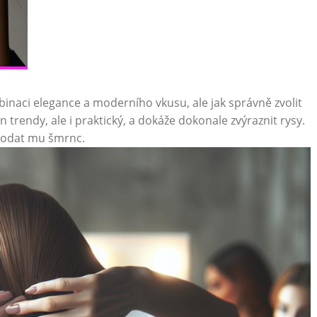
inaci elegance a moderního vkusu, ale jak správně zvolit
en trendy, ale i praktický, a dokáže dokonale zvýraznit rysy.
 dodat mu šmrnc.