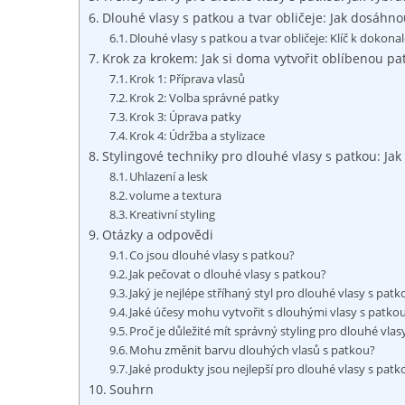
Dlouhé vlasy s patkou a tvar obličeje: Jak dosáh
Dlouhé vlasy s patkou a tvar obličeje: Klíč k dokona
Krok za krokem: Jak si doma vytvořit oblíbenou p
Krok 1: Příprava vlasů
Krok 2: Volba správné patky
Krok 3: Úprava patky
Krok 4: Údržba a stylizace
Stylingové techniky pro dlouhé vlasy s patkou: Jak 
Uhlazení a lesk
volume a textura
Kreativní styling
Otázky a odpovědi
Co jsou dlouhé vlasy s patkou?
Jak pečovat o dlouhé vlasy s patkou?
Jaký je nejlépe stříhaný styl pro dlouhé vlasy s pat
Jaké účesy mohu vytvořit s dlouhými vlasy s patko
Proč je důležité mít správný styling pro dlouhé vlas
Mohu změnit barvu dlouhých vlasů s patkou?
Jaké produkty jsou nejlepší pro dlouhé vlasy s patk
Souhrn