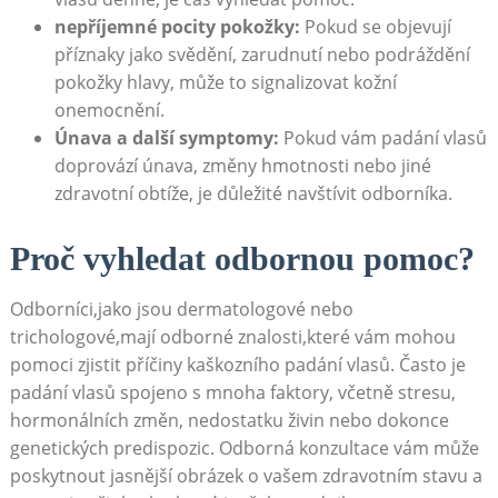
nepříjemné pocity pokožky:
Pokud se objevují
příznaky jako‌ svědění, zarudnutí nebo ⁤podráždění
pokožky hlavy, může to signalizovat kožní
onemocnění.
Únava a další symptomy:
Pokud vám padání vlasů
doprovází únava, změny ​hmotnosti nebo jiné
zdravotní obtíže, je důležité ‌navštívit odborníka.
Proč vyhledat odbornou pomoc?
Odborníci,jako jsou dermatologové nebo
trichologové,mají ⁤odborné znalosti,které ​vám mohou
‍pomoci zjistit příčiny kaškozního padání vlasů. Často je
padání vlasů spojeno s mnoha faktory, včetně stresu,
hormonálních změn, nedostatku živin nebo ⁤dokonce
genetických⁣ predispozic. Odborná konzultace⁤ vám může
poskytnout jasnější obrázek o vašem zdravotním stavu a‍