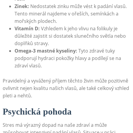
Zinek:
Nedostatek zinku může vést k padání vlasů.
⁢Tento minerál najdeme ⁢v ořeších, semínkách a
mořských plodech.
Vitamín ⁢D:
Vzhledem k jeho vlivu na folikuly‍ je
důležité ‌zajistit si dostatek slunečního světla nebo⁢
doplňků stravy.
Omega-3 mastné⁢ kyseliny:
Tyto zdravé tuky
⁤podporují hydraci⁤ pokožky hlavy a podílejí se⁢ na
zdraví​ vlasů.
Pravidelný a vyvážený příjem těchto živin může⁣ pozitivně
ovlivnit nejen kvalitu našich vlasů, ⁢ale také celkový vzhled
pleti a nehtů.
Psychická pohoda
Stres ⁢má výrazný dopad na naše zdraví a může
způsobovat⁢ intenzivní ‌padání vlasů. Situace v práci,