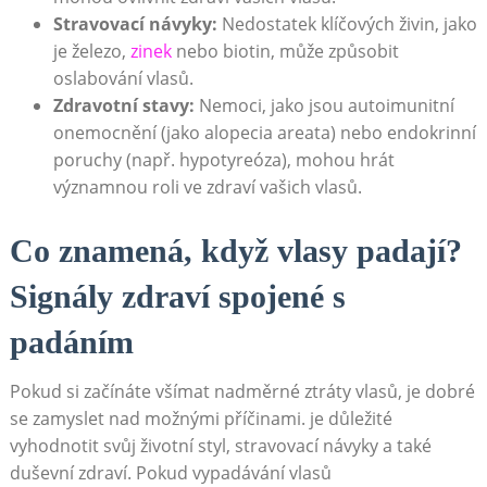
Stravovací návyky:
Nedostatek klíčových živin, jako
⁢je železo,
zinek
​nebo⁤ biotin, může způsobit
⁣oslabování vlasů.
Zdravotní stavy:
⁤Nemoci, jako ‍jsou autoimunitní
onemocnění (jako alopecia areata) nebo endokrinní⁢
poruchy (např. hypotyreóza), mohou ⁢hrát
významnou roli ve zdraví vašich vlasů.
Co⁣ znamená, když vlasy padají?
Signály zdraví spojené s
padáním
Pokud si začínáte všímat nadměrné ztráty vlasů, je dobré
‌se zamyslet nad možnými příčinami. je důležité
vyhodnotit svůj životní styl, stravovací návyky a také
duševní zdraví. Pokud vypadávání vlasů