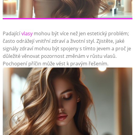
Padající
vlasy
mohou být více než jen estetický problém;
často odrážejí vnitřní zdraví ⁢a životní⁣ styl. Zjistěte, jaké
signály zdraví mohou být spojeny s tímto jevem ⁤a proč je​
důležité věnovat pozornost změnám v⁢ růstu vlasů.
⁢Pochopení příčin může⁢ vést k pravým ‌řešením.