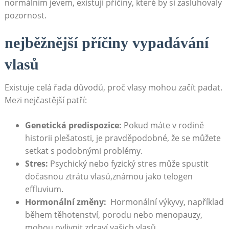
normálním jevem, existují příčiny, které⁢ by si zasluhovaly
pozornost.
nejběžnější příčiny vypadávání‌
vlasů
Existuje ⁤celá řada důvodů, proč ‌vlasy mohou začít padat.
Mezi nejčastější ⁢patří:
Genetická predispozice:
Pokud máte v rodině
historii plešatosti, je pravděpodobné,⁢ že ‍se můžete
setkat s podobnými problémy.
Stres:
Psychický nebo fyzický stres může spustit
dočasnou ztrátu vlasů,známou jako telogen
effluvium.
Hormonální změny:
⁣ Hormonální výkyvy, například
během těhotenství, porodu nebo menopauzy,
mohou ovlivnit zdraví vašich vlasů.