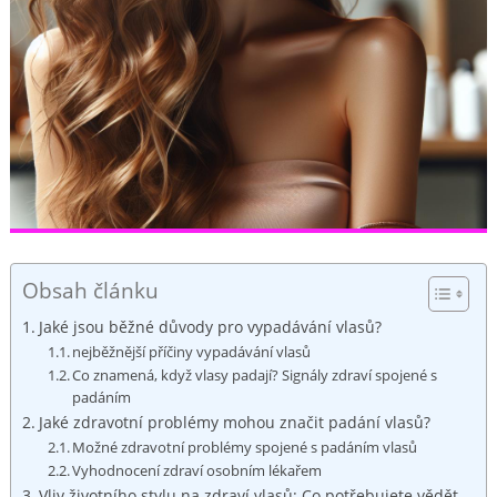
Obsah článku
Jaké jsou běžné ⁤důvody pro vypadávání vlasů?
nejběžnější příčiny vypadávání‌ vlasů
Co⁣ znamená, když vlasy padají? Signály zdraví spojené s
padáním
Jaké ⁣zdravotní problémy mohou značit padání vlasů?
Možné zdravotní problémy spojené ⁣s padáním vlasů
Vyhodnocení zdraví osobním lékařem
Vliv životního ⁣stylu na zdraví vlasů: Co potřebujete vědět