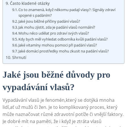
Často kladené otázky
Co to znamená,⁢ když někomu padají vlasy?: Signály⁢ zdraví
spojené s padáním?
Jaké jsou běžné příčiny padání‍ vlasů?
Jak mohu ​zjistit, zda je padání vlasů normální?
Mohu něco udělat pro zdraví svých vlasů?
Kdy bych měl vyhledat odborníka kvůli padání ‍vlasů?
Jaké vitamíny mohou ⁤pomoci při padání ⁣vlasů?
Jaké domácí prostředky mohu zkusit na⁣ padání vlasů?
Shrnutí
Jaké jsou běžné ⁤důvody pro
vypadávání vlasů?
Vypadávání vlasů ‌je fenomén,který se dotýká mnoha
⁣lidí,ať už mužů či žen. Je to komplikovaný proces, který
může naznačovat různé zdravotní potíže⁢ či vnější faktory.
Je⁢ dobré mít‌ na​ paměti, že i když je ztráta vlasů