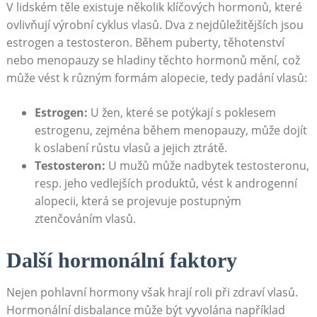
V lidském těle existuje několik klíčových hormonů, které
ovlivňují výrobní cyklus vlasů. Dva z nejdůležitějších jsou
estrogen a testosteron. Během puberty, těhotenství
nebo menopauzy se hladiny těchto hormonů mění, což
může vést k různým formám alopecie, tedy ⁣padání vlasů:
Estrogen:
U žen, které se potýkají s poklesem
estrogenu, zejména během menopauzy, může dojít
k oslabení růstu vlasů a jejich ztrátě.
Testosteron:
U mužů může nadbytek ‌testosteronu,⁤
resp. jeho vedlejších produktů, vést k androgenní
alopecii, která se projevuje postupným
ztenčováním vlasů.
Další hormonální faktory
Nejen pohlavní ⁣hormony však hrají‍ roli⁣ při zdraví vlasů.
Hormonální disbalance může být vyvolána například