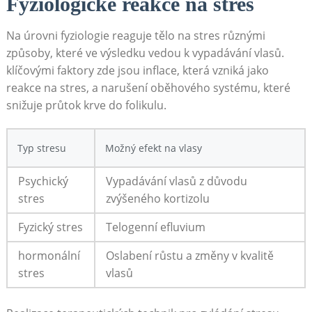
Fyziologické reakce na​ stres
Na úrovni fyziologie reaguje tělo na‍ stres různými
způsoby, které ve výsledku vedou k ⁢vypadávání vlasů.
klíčovými faktory zde jsou inflace, ‌která vzniká jako
reakce na stres, a narušení oběhového systému, které‌
snižuje ⁣průtok ⁤krve do folikulu.
Typ stresu
Možný efekt na vlasy
Psychický
Vypadávání vlasů z důvodu
stres
zvýšeného kortizolu
Fyzický stres
Telogenní ⁣efluvium
hormonální
Oslabení růstu a ​změny v kvalitě⁤
stres
vlasů