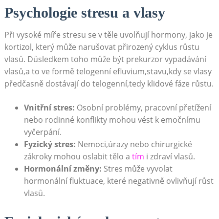
Psychologie stresu a vlasy
Při vysoké míře stresu ⁢se v‍ těle ‍uvolňují ‌hormony, jako je
kortizol, který může narušovat‌ přirozený cyklus růstu
vlasů. Důsledkem toho ​může být prekurzor vypadávání
vlasů,a to ve‌ formě telogenní efluvium,stavu,kdy se vlasy
předčasně dostávají do telogenní,tedy klidové fáze růstu.
Vnitřní stres:
Osobní problémy,⁢ pracovní přetížení
nebo rodinné konflikty mohou vést k emočnímu
vyčerpání.
Fyzický stres:
Nemoci,úrazy nebo chirurgické
zákroky mohou ⁢oslabit tělo a
tím
i zdraví vlasů.
Hormonální změny:
Stres‌ může⁤ vyvolat
hormonální fluktuace, které negativně ovlivňují ⁤růst
vlasů.