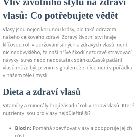
Vliv životního ⁣stylu na zdraví
vlasů: Co potřebujete vědět
Vlasy jsou ⁣nejen korunou krásy, ale také odrazem
našeho celkového zdraví. Zdravý ⁣životní styl hraje
klíčovou‍ roli v udržování silných a zdravých vlasů. není
nic neobvyklého, že naší hřívě škodí nezdravé‌ stravovací⁢
návyky, stres nebo ‍nedostatek spánku.Časté padání
vlasů může být‌ prvním signálem, že něco není v pořádku
v našem těle‍ i mysli.
Dieta ⁢a zdraví vlasů
Vitamíny a minerály hrají zásadní roli v zdraví vlasů. Které
nutrienty jsou pro vlasy nejdůležitější?
Biotin:
⁣Pomáhá ⁣zpevňovat vlasy a podporuje jejich
růst.