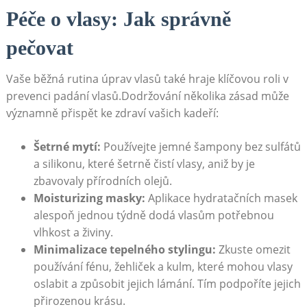
Péče o vlasy: Jak správně
pečovat
Vaše běžná rutina úprav vlasů také hraje klíčovou roli v
prevenci padání vlasů.Dodržování několika zásad může
významně přispět ke⁢ zdraví‍ vašich kadeří:
Šetrné mytí:
Používejte jemné šampony bez sulfátů
a silikonu, které šetrně čistí vlasy, aniž by je
‍zbavovaly přírodních ‍olejů.
Moisturizing⁢ masky:
Aplikace hydratačních masek
alespoň jednou týdně dodá vlasům potřebnou
vlhkost a živiny.
Minimalizace tepelného stylingu:
Zkuste ⁤omezit⁢
používání fénu, žehliček ​a kulm, které ‌mohou vlasy
oslabit a způsobit jejich lámání. Tím podpoříte ​jejich
přirozenou krásu.