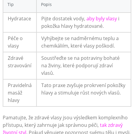
Tip
Popis
Hydratace
Pijte⁤ dostatek vody,
aby byly vlasy
i
pokožka hlavy⁢ hydratované.
Péče o
Vyhýbejte se nadměrnému teplu a
vlasy
chemikáliím, které vlasy ⁣poškodí.
Zdravé
Soustřeďte se na potraviny bohaté
stravování
na‌ živiny, které podporují zdraví
vlasů.
Pravidelná
Tato praxe zvyšuje prokrvení pokožky
masáž
hlavy ⁤a stimuluje růst nových vlasů.
hlavy
Pamatujte, že zdravé vlasy ​jsou výsledkem komplexního
přístupu,​ který zahrnuje jak správnou péči,
tak zdravý
životní styl
. Pokud věnujete⁣ pozornost svému tělu i mysli,