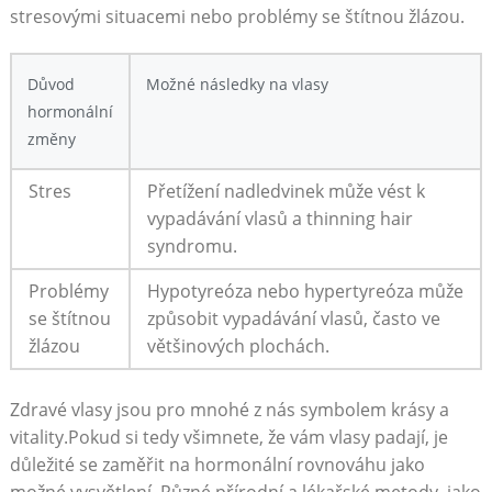
stresovými situacemi nebo problémy ‌se ⁢štítnou žlázou.
Důvod
Možné následky na vlasy
hormonální
změny
Stres
Přetížení nadledvinek může ⁣vést k⁢
vypadávání vlasů a thinning hair
syndromu.
Problémy
Hypotyreóza nebo‍ hypertyreóza může
se štítnou
způsobit vypadávání vlasů, často ‌ve
žlázou
většinových plochách.
Zdravé vlasy jsou pro mnohé‍ z nás symbolem⁢ krásy a
vitality.Pokud si​ tedy všimnete, že ‍vám​ vlasy padají, je
důležité se zaměřit na⁤ hormonální rovnováhu jako
možné vysvětlení. Různé přírodní a lékařské metody, jako