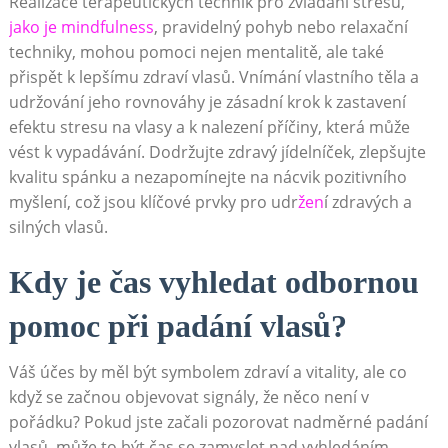
Realizace terapeutických technik pro ⁣zvládání stresu,
jako ​je mindfulness
, pravidelný pohyb nebo relaxační
techniky, mohou​ pomoci nejen mentalitě, ale také
přispět k lepšímu zdraví vlasů. Vnímání vlastního těla a
udržování jeho rovnováhy je zásadní​ krok k zastavení⁣
efektu stresu na vlasy a k ⁤nalezení příčiny, která může
vést k vypadávání. Dodržujte zdravý jídelníček, zlepšujte
kvalitu spánku a nezapomínejte na ‍nácvik pozitivního
myšlení, což jsou ⁢klíčové prvky⁤ pro udr
žen
í zdravých a
silných vlasů.
Kdy je čas⁤ vyhledat odbornou
pomoc při padání vlasů?
Váš účes by měl být symbolem zdraví a vitality, ale co
když se začnou objevovat ⁣signály, že něco není v
pořádku? Pokud jste začali pozorovat nadměrné padání
⁣vlasů, může to být‌ čas se zamyslet nad vyhledáním