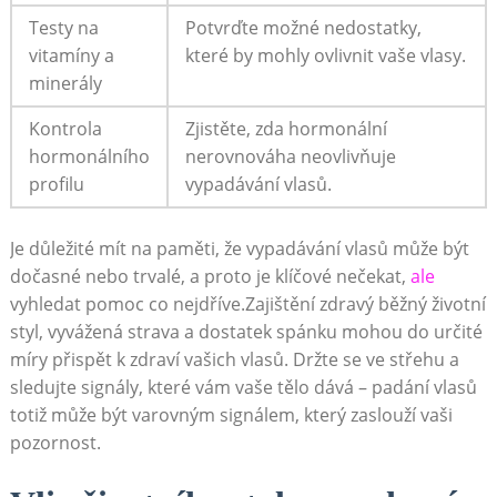
Testy na
Potvrďte možné nedostatky,
vitamíny a
které by mohly ovlivnit vaše vlasy.
minerály
Kontrola
Zjistěte, zda hormonální
⁢hormonálního
nerovnováha neovlivňuje
profilu
vypadávání ⁣vlasů.
Je důležité mít na paměti, že⁤ vypadávání vlasů může být
dočasné nebo trvalé, a proto je klíčové nečekat,
ale
vyhledat ⁢pomoc‍ co ​nejdříve.Zajištění‌ zdravý běžný životní
styl, vyvážená strava a dostatek spánku mohou do určité
⁣míry přispět k zdraví vašich vlasů. ​Držte se ve střehu a
sledujte ‌signály, které vám vaše tělo dává –⁢ padání vlasů
totiž​ může být varovným signálem, který zaslouží vaši
pozornost.