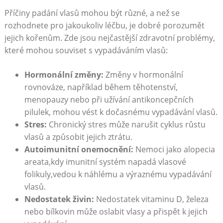
Příčiny padání⁤ vlasů mohou být různé, a než se
rozhodnete pro jakoukoliv léčbu, je ⁣dobré porozumět
jejich kořenům.‌ Zde jsou nejčastější zdravotní problémy,
které mohou souviset​ s vypadáváním vlasů:
Hormonální změny:
Změny v hormonální
rovnováze, například během těhotenství,
menopauzy nebo při užívání antikoncepčních
pilulek, mohou vést k‍ dočasnému vypadávání vlasů.
Stres:
Chronický stres může narušit cyklus růstu
vlasů a způsobit‍ jejich ztrátu.
Autoimunitní onemocnění:
Nemoci jako alopecia
⁣areata,kdy imunitní systém napadá​ vlasové
folikuly,vedou ​k náhlému a výraznému vypadávání⁣
vlasů.
Nedostatek živin:
Nedostatek ⁤vitaminu D, železa
nebo bílkovin může oslabit vlasy⁤ a přispět k jejich