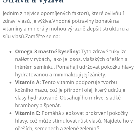
Jedním⁣ z nejvíce opomíjených faktorů, které ovlivňují
zdraví vlasů, je výživa.Vhodné potraviny bohaté na
vitamíny a minerály mohou výrazně ​zlepšit strukturu a
sílu vlasů.Zaměřte se na:
Omega-3 mastné ​kyseliny:
Tyto zdravé tuky lze
nalézt ⁣v rybách, jako ​je‌ losos, vlašských ořeších a
lněném semínku. Pomáhají udržovat pokožku hlavy
hydratovanou a​ minimalizují její záněty.
Vitamín⁤ A:
Tento vitamin podporuje tvorbu
kožního mazu, což⁣ je‌ přírodní olej, ‌který‍ udržuje
vlasy hydratované. Obsahují ho mrkve, sladké
brambory a špenát.
Vitamín E:
Pomáhá zlepšovat prokrvení⁢ pokožky
hlavy, což může stimulovat růst‌ vlasů. Najdete ho v
ořeších, semenech a zelené zelenině.