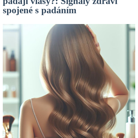
padají vlasy?: Signály zdraví
spojené s padáním