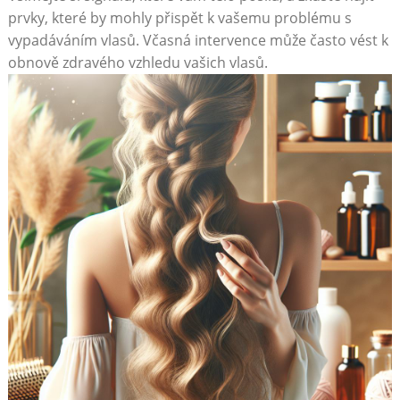
prvky, které by mohly⁢ přispět k vašemu​ problému s
vypadáváním vlasů. Včasná intervence může často vést k
⁢obnově‍ zdravého​ vzhledu vašich vlasů.