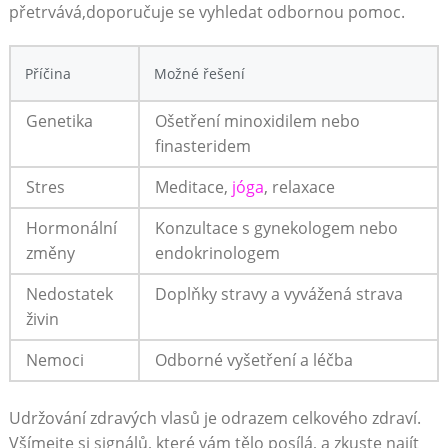
přetrvává,doporučuje se vyhledat odbornou pomoc.
Příčina
Možné řešení
Genetika
Ošetření minoxidilem‌ nebo
finasteridem
Stres
Meditace,
jóga
,⁣ relaxace
Hormonální
Konzultace s gynekologem nebo
změny
endokrinologem
Nedostatek
Doplňky stravy a vyvážená strava
živin
Nemoci
Odborné⁤ vyšetření a léčba
Udržování zdravých vlasů je odrazem celkového zdraví.
Všímejte si signálů, které vám tělo posílá, a zkuste najít