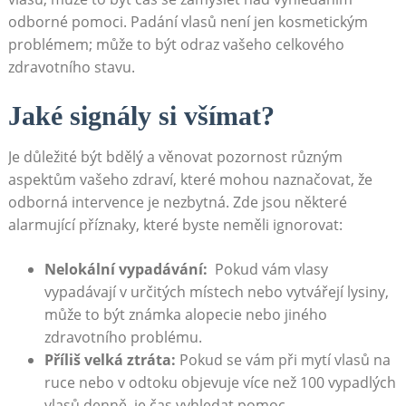
odborné pomoci. Padání vlasů⁤ není jen kosmetickým
problémem; může to být odraz vašeho celkového
zdravotního stavu.
Jaké signály si všímat?
Je důležité ​být bdělý a věnovat pozornost různým
aspektům vašeho zdraví, které mohou naznačovat, že
odborná intervence ⁣je nezbytná. Zde jsou některé
alarmující příznaky, ⁣které​ byste neměli ignorovat:
Nelokální vypadávání:
​ Pokud vám vlasy
vypadávají v určitých místech nebo vytvářejí lysiny,‍
může to být známka alopecie nebo⁢ jiného
zdravotního problému.
Příliš velká ztráta:
Pokud se ‍vám při mytí vlasů na
⁤ruce nebo v odtoku objevuje více než 100 vypadlých
vlasů denně, je čas⁤ vyhledat pomoc.