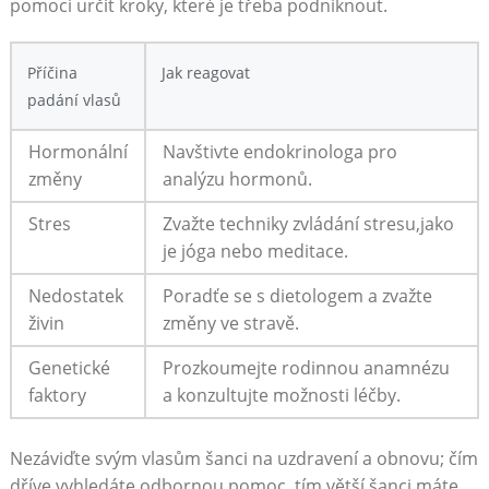
pomoci určit kroky, které je třeba ‍podniknout.
Příčina
Jak reagovat
padání vlasů
Hormonální
Navštivte endokrinologa pro
změny
analýzu hormonů.
Stres
Zvažte ⁣techniky zvládání stresu,jako
je jóga nebo meditace.
Nedostatek​
Poradťe se s dietologem a ‌zvažte
živin
změny‌ ve stravě.
Genetické
Prozkoumejte rodinnou anamnézu
faktory
a konzultujte možnosti léčby.
Nezáviďte svým vlasům šanci na uzdravení a obnovu; čím⁢
dříve vyhledáte odbornou pomoc, ⁣tím větší šanci‍ máte