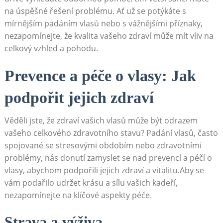
na⁢ úspěšné ‍řešení problému.​ Ať už se potýkáte s
⁣mírnějším padáním vlasů nebo s vážnějšími příznaky,
nezapomínejte, že ⁢kvalita vašeho zdraví může mít vliv na
celkový vzhled a pohodu.
Prevence a‍ péče o vlasy: Jak
podpořit jejich ​zdraví
Věděli jste, že zdraví vašich vlasů může být odrazem
vašeho celkového zdravotního stavu? Padání ​vlasů, ⁤často
spojované se stresovými obdobím nebo zdravotními
problémy, ​nás donutí zamyslet se nad prevencí a péčí o
vlasy, abychom podpořili jejich zdraví a vitalitu.Aby se
vám podařilo udržet krásu a⁢ sílu vašich kadeří,⁤
nezapomínejte na klíčové aspekty ‍péče.
Strava a výživa