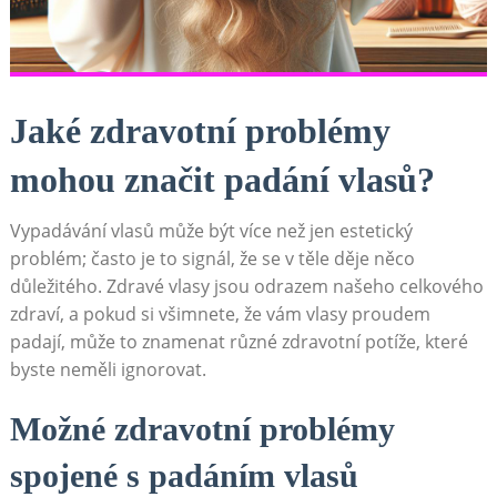
Jaké ⁣zdravotní problémy
mohou značit padání vlasů?
Vypadávání vlasů může být více ​než jen estetický
problém; často je‌ to signál, ‌že⁤ se v ⁢těle děje něco
důležitého. Zdravé vlasy jsou odrazem našeho celkového
zdraví, a pokud ‌si všimnete, že vám ‌vlasy proudem
padají, může to ​znamenat ⁤různé zdravotní ⁣potíže,‍ které ​
byste neměli ignorovat.
Možné zdravotní problémy
spojené ⁣s padáním vlasů