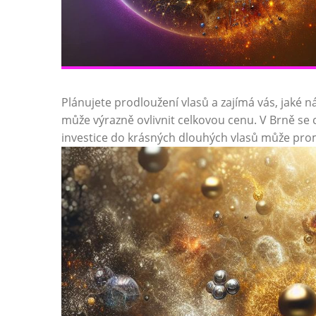
Plánujete prodloužení vlasů a zajímá vás, jaké n
může výrazně ovlivnit celkovou cenu. V Brně se c
investice do krásných dlouhých vlasů může pro