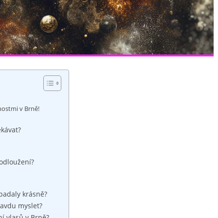
nostmi v Brně!
ekávat?
rodloužení?
ypadaly krásně?
ravdu myslet?
ní vlasů v Brně?