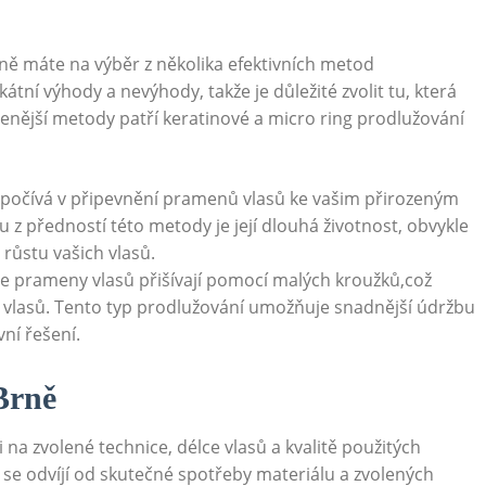
ně máte na výběr z několika efektivních metod
átní výhody a nevýhody, takže je důležité zvolit tu, která
enější metody patří keratinové a micro ring prodlužování
spočívá v připevnění pramenů vlasů ke vašim přirozeným
z předností této metody je její dlouhá životnost, obvykle
a růstu vašich vlasů.
e prameny vlasů přišívají pomocí malých kroužků,což
 vlasů. Tento typ prodlužování umožňuje snadnější údržbu
vní řešení.
Brně
i na zvolené technice, délce vlasů a kvalitě použitých
 se odvíjí od skutečné spotřeby materiálu a zvolených