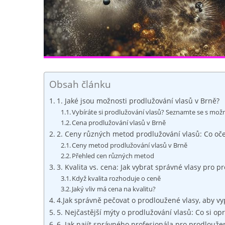
Obsah článku
1. Jaké jsou možnosti prodlužování vlasů v Brně?
Vybíráte si prodlužování vlasů? Seznamte se s mož
Cena prodlužování vlasů v Brně
2. Ceny různých metod prodlužování vlasů: Co oč
Ceny metod prodlužování vlasů v Brně
Přehled cen různých metod
3. Kvalita vs. cena: Jak vybrat správné vlasy pro p
Když kvalita rozhoduje o ceně
Jaký vliv má cena na kvalitu?
4.Jak správně pečovat o prodloužené vlasy, aby v
5. Nejčastější mýty o prodlužování vlasů: Co si op
6. Jak najít správného profesionála pro prodlouže