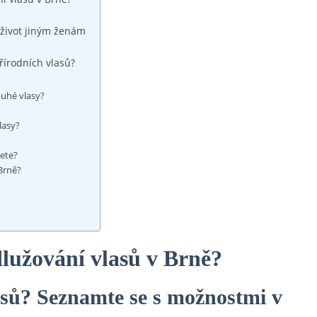
 život jiným ženám
přírodních vlasů?
ouhé vlasy?
lasy?
jete?
Brně?
dlužování vlasů v Brně?
asů? Seznamte se s možnostmi v