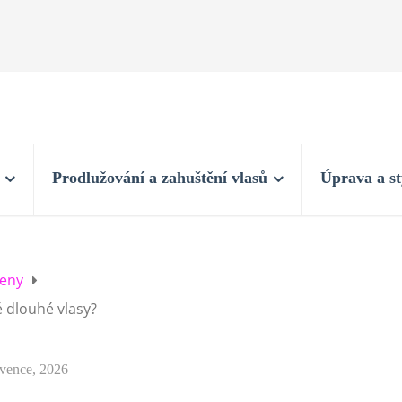
Prodlužování a zahuštění vlasů
Úprava a st
eny
é dlouhé vlasy?
rvence, 2026