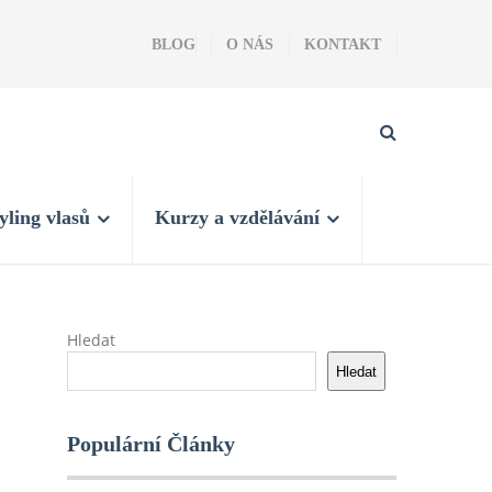
BLOG
O NÁS
KONTAKT
yling vlasů
Kurzy a vzdělávání
Hledat
Hledat
Populární Články