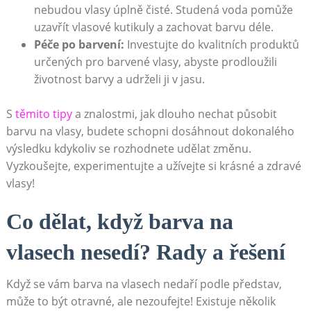
nebudou vlasy úplně čisté. Studená voda pomůže⁤
uzavřít‌ vlasové kutikuly a⁢ zachovat barvu déle.
Péče po barvení:
Investujte do kvalitních produktů
určených pro ‍barvené vlasy, abyste prodloužili
životnost barvy a udrželi ji⁤ v jasu.
S
těmito
tipy
a ‍znalostmi, jak dlouho nechat působit
barvu na vlasy, budete schopni dosáhnout dokonalého​
výsledku ⁣kdykoliv se rozhodnete udělat změnu.
Vyzkoušejte, experimentujte a‍ užívejte​ si krásné a zdravé
vlasy!
Co dělat, když barva ⁢na
vlasech nesedí? Rady a⁣ řešení
Když se vám barva na vlasech⁣ nedaří podle představ,
může to být otravné, ale‌ nezoufejte! Existuje několik​