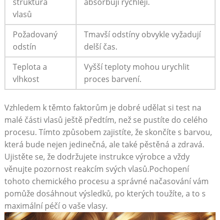
struktura
absorbují rychleji.
vlasů
Požadovaný
Tmavší odstíny obvykle vyžadují
odstín
delší čas.
Teplota a
Vyšší teploty mohou urychlit
vlhkost
proces barvení.
Vzhledem k těmto faktorům je dobré udělat ⁤si test na
malé části vlasů ještě ⁣předtím, než se pustíte⁢ do celého
procesu. Tímto způsobem zajistíte, že skončíte s ⁢barvou,
která bude nejen jedinečná, ale ⁤také pěstěná a zdravá.
Ujistěte se, že dodržujete instrukce výrobce a vždy
věnujte pozornost ⁣reakcím svých vlasů.Pochopení
tohoto chemického procesu a správné načasování vám
pomůže dosáhnout výsledků, po kterých toužíte, a⁣ to s
maximální ‌péčí o ‌vaše vlasy.