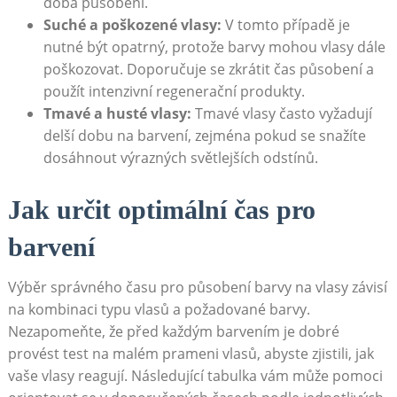
doba působení.
Suché a⁢ poškozené vlasy:
V tomto případě je
nutné‍ být opatrný, protože barvy mohou vlasy dále
poškozovat. Doporučuje se zkrátit čas působení ⁢a⁤
použít intenzivní regenerační produkty.
Tmavé ‍a husté vlasy:
Tmavé ⁤vlasy ​často vyžadují
delší dobu na barvení,⁣ zejména pokud se snažíte
dosáhnout výrazných světlejších odstínů.
Jak určit optimální čas pro
barvení
Výběr správného času pro působení barvy na vlasy ⁢závisí
na ⁢kombinaci typu vlasů‌ a požadované barvy.
Nezapomeňte,​ že před každým barvením je dobré
provést test ⁢na malém prameni vlasů, abyste zjistili, jak
vaše vlasy reagují. Následující tabulka vám může pomoci