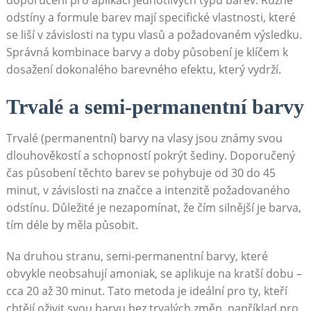
odstíny a formule barev mají specifické vlastnosti, které⁢
se liší v závislosti‍ na typu vlasů a požadovaném výsledku.
Správná kombinace barvy a doby působení je klíčem⁢ k⁤
dosažení dokonalého barevného efektu, který vydrží.
Trvalé a semi-permanentní barvy
Trvalé (permanentní) barvy na vlasy jsou známy ​svou
dlouhověkostí a schopností ​pokrýt šediny. Doporučený
čas působení těchto barev se pohybuje od 30 ⁣do 45
minut, v závislosti na ‌značce a intenzitě ​požadovaného
odstínu. Důležité ⁣je nezapomínat, ‌že čím silnější je barva,
tím déle by měla působit.
Na druhou stranu, semi-permanentní barvy, které⁤
obvykle neobsahují amoniak, se aplikuje na kratší dobu –
cca 20 až 30 minut. Tato metoda je ideální pro ty, kteří‌
chtějí oživit svou ​barvu bez trvalých změn,⁤ například pro