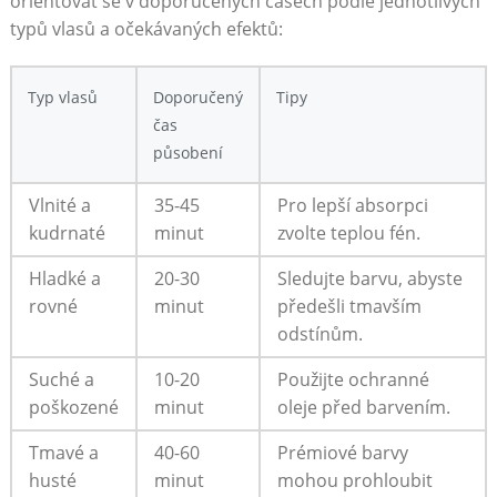
orientovat se v doporučených ⁢časech podle jednotlivých
typů vlasů a očekávaných‍ efektů:
Typ vlasů
Doporučený
Tipy
čas
působení
Vlnité ⁢a
35-45
Pro lepší absorpci
kudrnaté
minut
zvolte teplou fén.
Hladké a
20-30
Sledujte‍ barvu, abyste
rovné
minut
⁢předešli tmavším
odstínům.
Suché a
10-20
Použijte ochranné
poškozené
minut
oleje před barvením.
Tmavé a
40-60
Prémiové barvy
husté
minut
mohou ​prohloubit