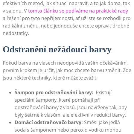
efektivních metod, jak situaci napravit, a to⁢ jak doma, tak
v salonu. V
tomto článku se ‍podíváme ​na praktické rady
a ⁣řešení pro tyto nepříjemnosti, ať už jste‌ se⁤ rozhodli pro⁢
radikální změnu, nebo jednoduše chcete opravit drobné
nedostatky.
Odstranění nežádoucí barvy
Pokud barva na vlasech neodpovídá vašim očekáváním,​
prvním krokem je určit, jak moc chcete barvu změnit. Zde
jsou některé techniky,‍ které můžete zvážit:
Šampon pro odstraňování barvy:
⁣ Existují
speciální šampony, které pomáhají při
odstraňování barvy z vlasů. Jsou navrženy tak, aby
byly šetrné k vlasům, ale ⁢efektivní v​ redukci barvy.
Domácí odstraňovače barvy:
Směsi jako ‍jedlá
soda s šamponem nebo peroxid vodíku mohou