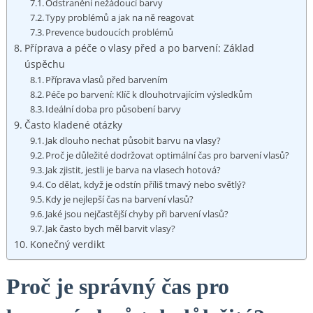
Odstranění nežádoucí barvy
Typy problémů ⁢a jak na ně reagovat
Prevence budoucích problémů
Příprava a péče o vlasy před a po barvení: Základ⁢
úspěchu
Příprava‌ vlasů před‍ barvením
Péče po barvení: Klíč k dlouhotrvajícím výsledkům
Ideální doba pro působení barvy
Často kladené otázky
Jak dlouho nechat působit barvu na vlasy?
Proč ‌je důležité dodržovat optimální čas pro barvení ⁤vlasů?
Jak zjistit, jestli je barva⁤ na vlasech hotová?
Co dělat, když je odstín příliš tmavý nebo světlý?
Kdy je nejlepší ‍čas‍ na barvení vlasů?
Jaké jsou nejčastější ‍chyby při barvení vlasů?
Jak‌ často bych⁣ měl⁤ barvit vlasy?
Konečný‍ verdikt
Proč je‍ správný čas pro