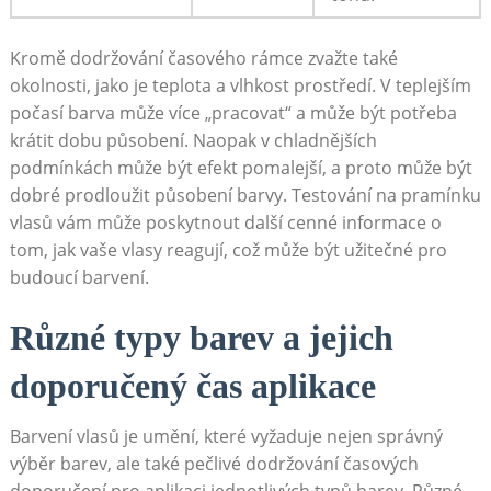
Kromě dodržování časového rámce zvažte také​
okolnosti, ‍jako je teplota a vlhkost⁤ prostředí.​ V teplejším
počasí ⁢barva může více „pracovat“ a může být potřeba
krátit dobu působení. Naopak v chladnějších
⁢podmínkách ⁢může být efekt pomalejší, a proto může být
dobré prodloužit působení barvy. Testování na pramínku
vlasů vám může poskytnout další cenné informace o
tom, jak vaše vlasy reagují, což může být užitečné pro⁣
budoucí barvení.
Různé typy ⁤barev a jejich
doporučený čas aplikace
Barvení vlasů je umění, které vyžaduje nejen správný
výběr ‌barev, ale také pečlivé dodržování časových
‌doporučení⁢ pro aplikaci jednotlivých typů barev.⁤ Různé