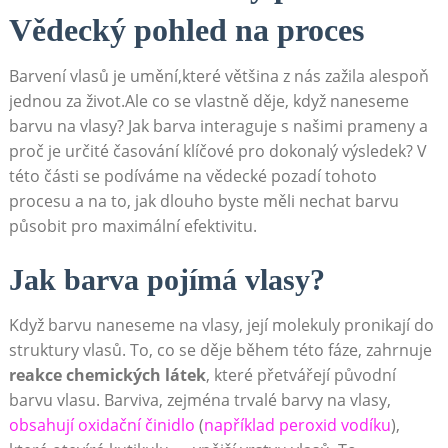
Vědecký pohled ⁣na proces
Barvení vlasů ​je umění,které většina z nás zažila alespoň
⁤jednou za život.Ale co se vlastně děje, když naneseme
barvu na⁣ vlasy? ‍Jak barva ⁤interaguje s našimi prameny‌ a
proč je určité časování klíčové pro dokonalý⁣ výsledek? V
této⁣ části se podíváme na vědecké pozadí tohoto
procesu a na to, jak dlouho byste měli nechat barvu
působit pro maximální efektivitu.
Jak barva pojímá vlasy?
Když barvu ⁤naneseme na vlasy, její molekuly pronikají do
struktury vlasů. To, co se děje ⁤během této fáze, zahrnuje
reakce chemických látek
,​ které přetvářejí původní
barvu vlasu. Barviva, zejména trvalé barvy na vlasy,
obsahují oxidační činidlo
(
například peroxid vodíku
),