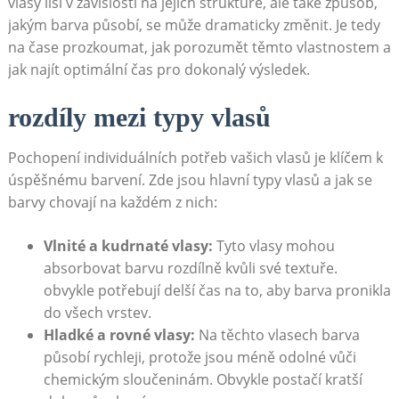
vlasy liší v závislosti ⁤na jejich struktuře, ale také způsob,
jakým barva působí, se může dramaticky změnit. Je tedy
na čase prozkoumat, ​jak porozumět těmto vlastnostem a
jak‍ najít optimální čas pro dokonalý výsledek.
rozdíly mezi typy vlasů
Pochopení individuálních potřeb vašich vlasů je klíčem⁢ k
úspěšnému‌ barvení. Zde jsou hlavní typy vlasů a jak se‌
barvy chovají na každém z nich:
Vlnité ‌a kudrnaté‌ vlasy:
Tyto vlasy mohou
absorbovat barvu rozdílně⁤ kvůli své textuře.
obvykle potřebují delší čas na to,⁢ aby barva pronikla
do všech vrstev.
Hladké a rovné vlasy:
Na těchto vlasech barva
působí​ rychleji, protože jsou méně odolné vůči⁢
chemickým sloučeninám. Obvykle postačí kratší