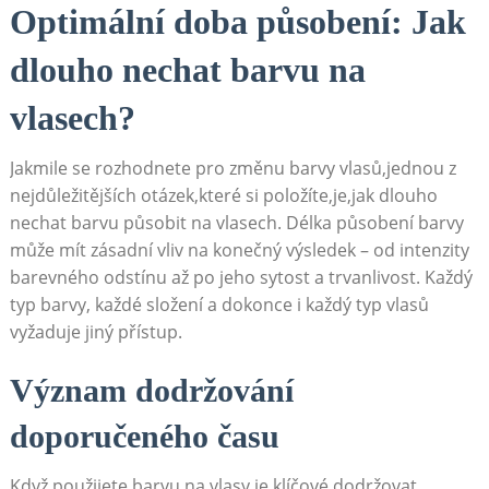
Optimální⁣ doba působení: Jak
dlouho nechat barvu na
vlasech?
Jakmile se​ rozhodnete pro změnu barvy vlasů,jednou z
nejdůležitějších otázek,které si položíte,je,jak dlouho⁣
nechat barvu působit na ⁣vlasech. Délka působení barvy⁤
může mít zásadní vliv na konečný ‍výsledek – od intenzity
barevného odstínu až po ⁣jeho sytost a trvanlivost. Každý
typ barvy,⁤ každé složení a dokonce i každý typ vlasů
vyžaduje jiný přístup.
Význam dodržování
doporučeného času
Když použijete barvu ⁣na vlasy,je klíčové ‍dodržovat