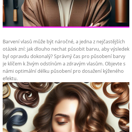
Barvení vlasů může být náročné, a jedna z nejčastějších
otázek zní:⁢ jak dlouho nechat působit⁢ barvu,⁢ aby výsledek
byl opravdu dokonalý? Správný čas pro působení ​barvy ​
je klíčem k živým‍ odstínům a zdravým vlasům. ​Objevte s
námi optimální délku působení pro dosažení kýženého
efektu.