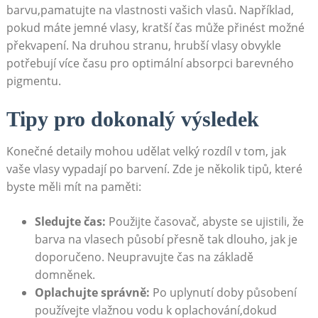
barvu,pamatujte na ‌vlastnosti vašich vlasů. Například,
pokud máte jemné vlasy, kratší čas může​ přinést možné
překvapení. Na⁤ druhou stranu, hrubší vlasy obvykle
potřebují⁢ více času pro‌ optimální absorpci barevného
pigmentu.
Tipy pro dokonalý výsledek
Konečné detaily mohou udělat velký rozdíl v tom, jak
vaše vlasy vypadají po barvení. Zde je‌ několik⁢ tipů, které
byste⁤ měli mít na paměti:
Sledujte čas:
Použijte časovač, abyste se ujistili, že
barva⁢ na vlasech⁢ působí přesně tak dlouho, jak je⁣
doporučeno. Neupravujte čas na základě
domněnek.
Oplachujte správně:
Po uplynutí doby působení
používejte vlažnou vodu k oplachování,dokud