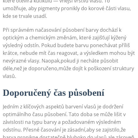
které​ otevírá kutikulu — vnější ⁤vrstvu⁤ vlasů. To
umožňuje, aby pigmenty pronikly do korové části ​vlasu,
kde se ⁤trvale usadí.
Při správném načasování působení⁢ barvy ‌dochází k
optickým a⁤ chemickým změnám, které zajišťují⁢ kýžený
výsledný odstín. Pokud budete barvu ponechávat příliš
krátce, nebude mít čas reagovat,​ a výsledkem mohou být
nevýrazné vlasy. Naopak,pokud ji necháte působit
déle,než je doporučeno,může dojít k poškození struktury
vlasů.
Doporučený čas ‌působení
Jedním z klíčových aspektů barvení vlasů je dodržení
optimálního času působení. Tato doba se⁤ může lišit⁣ v
závislosti na‍ typu ⁢barvy a požadovaném výsledném
odstínu. Přesné časování je zásadní,aby se​ zajistilo,že
barva pronikne dostatečně hluboko do⁤ vlasů,ale⁣ zároveň