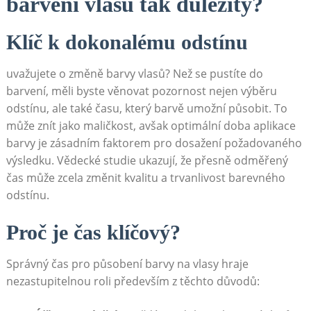
barvení vlasů tak důležitý?
Klíč k dokonalému odstínu
uvažujete o​ změně barvy vlasů?⁣ Než se pustíte do
barvení, měli byste ​věnovat pozornost nejen výběru
odstínu, ale také času, který barvě umožní⁤ působit. To
může znít jako‍ maličkost, avšak​ optimální doba ​aplikace
barvy je zásadním faktorem pro dosažení požadovaného
výsledku. Vědecké studie ukazují, že přesně odměřený
⁢čas může zcela změnit kvalitu a trvanlivost barevného
odstínu.
Proč je čas klíčový?
Správný čas pro působení barvy na vlasy hraje
nezastupitelnou⁢ roli především z těchto důvodů: