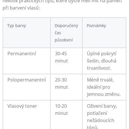
několik praktických tipů, které byste měli mít na‍ paměti
při barvení vlasů:
Typ barvy
Doporučený
Poznámky
čas
působení
Permanentní
30-45
Úplné pokrytí
minut
šedin, dlouhá
trvanlivost.
Polopermanentní
20-30⁤
Méně trvalé,
minut
‍ideální pro
jemnou změnu.
Vlasový toner
10-20⁢
Oživení barvy,
minut
potlačení
nežádoucích
tónů.