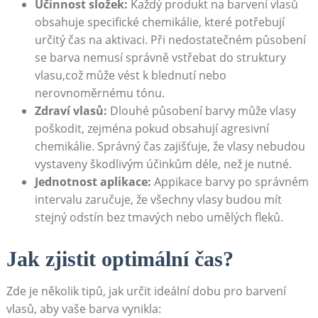
Účinnost složek:
Každý produkt​ na barvení vlasů
obsahuje specifické chemikálie, které potřebují
určitý čas na aktivaci. Při nedostatečném působení​
se barva nemusí správně vstřebat do struktury⁤
vlasu,což může ⁣vést k blednutí nebo
nerovnoměrnému tónu.
Zdraví​ vlasů:
Dlouhé působení barvy může vlasy
poškodit, zejména pokud obsahují agresivní
chemikálie. Správný čas zajišťuje,​ že vlasy nebudou
vystaveny škodlivým účinkům déle, než je nutné.
Jednotnost aplikace:
Appikace barvy po správném
intervalu zaručuje, že všechny vlasy budou mít
stejný ​odstín bez tmavých nebo umělých fleků.
Jak zjistit optimální čas?
Zde je ​několik tipů, jak určit ‍ideální ‍dobu pro barvení
vlasů, aby vaše barva vynikla: