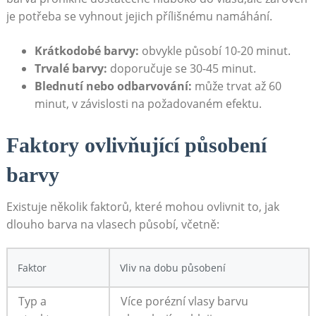
je potřeba​ se vyhnout ​jejich přílišnému namáhání.
Krátkodobé barvy:
obvykle působí 10-20 minut.
Trvalé barvy:
​doporučuje se 30-45 minut.
Blednutí nebo odbarvování:
může trvat až 60 ​
minut, v závislosti na požadovaném⁣ efektu.
Faktory ovlivňující působení
barvy
Existuje několik ‍faktorů, které mohou ovlivnit to, jak
dlouho barva na vlasech ⁤působí, ‍včetně:
Faktor
Vliv ​na dobu působení
Typ a
Více porézní vlasy barvu