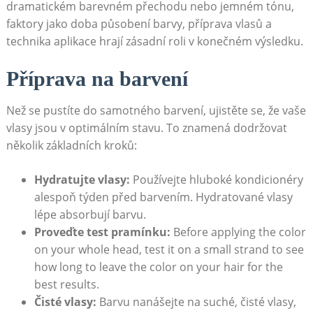
dramatickém barevném přechodu nebo jemném tónu,
faktory‌ jako doba⁤ působení barvy, příprava vlasů a
technika‍ aplikace hrají zásadní ⁢roli v konečném výsledku.
Příprava na barvení
Než se‌ pustíte do samotného barvení,‍ ujistěte ⁤se,​ že vaše
vlasy jsou v optimálním stavu. To znamená dodržovat
několik‌ základních kroků:
Hydratujte vlasy:
Používejte hluboké kondicionéry
alespoň týden před barvením. Hydratované‌ vlasy
lépe absorbují barvu.
Proveďte test pramínku:
Before applying the color
on your whole head, test it on a ‍small​ strand ⁣to see
how long to ​leave the color on​ your hair for the​
best results.
Čisté vlasy:
Barvu nanášejte na​ suché, čisté​ vlasy,