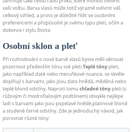
zahrnuje také ⁤celou řadu prvků, které mohou ovlivnit
vaši volbu. Barva ⁢vlasů může totiž výrazně ovlivnit ​váš
celkový vzhled, a proto je důležité ​řídit se ⁣osobními
preferencemi⁣ a přizpůsobit je svému typu pleti, očím a
dokonce ‌i stylu života.
Osobní⁤ sklon a pleť
Při rozhodování⁣ o nové barvě vlasů byste měli věnovat
pozornost především ⁤tónu​ své pleti.
Teplé ⁣tóny
pleti,
⁢jako například zlaté‍ nebo meruňkové nuance, se skvěle
doplňují s⁤ barvami, jako ⁣jsou zlato hnědá, měděná nebo
teplé blond⁤ odstíny.⁤ Naproti tomu​
chladné tóny
pleti (s
růžovým ⁢či modrofialovým​ podtónem)‍ obvykle nejlépe⁤
ladí ‍s barvami jako jsou popelavé hnědé,platinové blond
‌a studené černé odstíny.⁢ Zde ⁢je jednoduchý návod, jak
⁢porovnat ⁣různé tóny: ‌