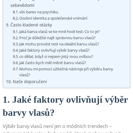
sebevědomí
vliv barev na‌ psychiku
Osobní identita a⁢ společenské⁤ vnímání
Často kladené otázky
Jaká barva vlasů se ke mně hodí test: Co to je?
Proč je ‍důležité ⁣najít správnou barvu vlasů?
Jak mohu provést⁢ test na ideální barvu vlasů?
Jaké faktory ‌ovlivňují výběr barvy ⁣vlasů?
co⁢ dělat, když ‌si nejsem ‍jistý svou volbou?
Jak‍ často bych měl měnit ​barvu vlasů?
Mohou mi pomoci užitečné nástroje při výběru⁤ barvy
vlasů?
Naše‍ doporučení
1.‍ Jaké faktory ovlivňují‌ výběr
‍barvy ⁤vlasů?
Výběr barvy vlasů není⁤ jen o módních trendech –