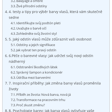
Balayage a ombre
Živé přírodní odstíny
4. testy a tipy pro⁢ výběr barvy⁤ vlasů, která vám skutečně
⁤sedne
Identifikujte svůj podtón pleti
Uvažujte o barvě očí
Zohledněte⁣ svůj životní styl
5. ⁢Jaký odstín vlasů ⁣může zdůraznit vaši osobnost
Odstíny a jejich signifikace
Jak ​vybrat ten pravý ‍odstín
6.Péče o barevné vlasy:⁤ Jak ⁤udržet svůj⁤ nový odstín
nádherný
Odstranění škodlivých⁤ látek
Správný šampon a kondicionér
Údržba mezi barveními
7. Inspirační příběhy: Jak změna barvy​ vlasů proměnila
životy
Příběh ze života:⁣ Nová barva, nová já
Transformace na pracovním ⁤trhu
Proč zkusit změnu?
8. Psychologie barev: Jak​ barva vlasů‌ ovlivňuje vaše⁤