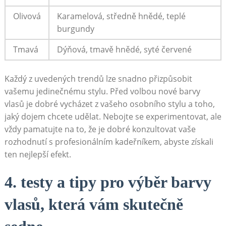
Olivová
Karamelová, středně hnědé, teplé
burgundy
Tmavá
Dýňová, tmavě hnědé, syté červené
Každý z ‍uvedených trendů ⁣lze snadno přizpůsobit
vašemu jedinečnému stylu. Před volbou nové‍ barvy
vlasů je⁤ dobré‌ vycházet z vašeho osobního stylu a​ toho,
jaký⁢ dojem chcete udělat. Nebojte⁤ se‌ experimentovat, ale
vždy⁢ pamatujte​ na‍ to, že je dobré konzultovat vaše⁤
rozhodnutí s‌ profesionálním kadeřníkem,‍ abyste získali
ten nejlepší efekt.
4. testy a tipy pro⁢ výběr barvy⁤
vlasů, která vám skutečně