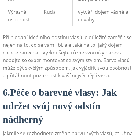
Výrazná
Rudá
Vytváří dojem vášně a⁢
osobnost
odvahy.
Při hledání ideálního odstínu vlasů je důležité zaměřit‌ se
nejen ⁤na⁢ to, co se vám líbí, ale také na to, jaký dojem
chcete zanechat. Vyzkoušejte různé ⁤vzorníky barev a
nebojte se ‍experimentovat se svým ⁣stylem. Barva vlasů
může být skvělým způsobem, jak vyjádřit svou ​osobnost
⁤a přitáhnout pozornost k vaší nejvěrnější ‌verzi.
6.Péče o barevné vlasy:⁤ Jak
⁤udržet svůj⁤ nový odstín
nádherný
Jakmile se rozhodnete ⁣změnit barvu svých vlasů, ať⁣ už na