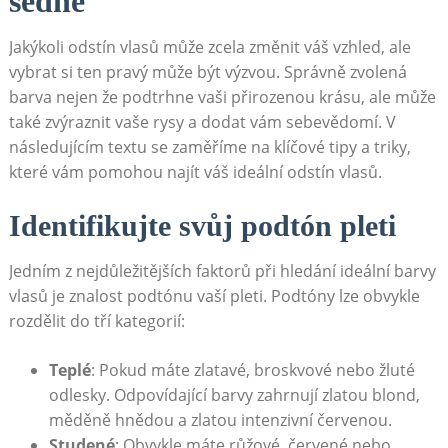
⁤sedne
Jakýkoli odstín ⁢vlasů může⁣ zcela změnit váš ⁣vzhled, ale
vybrat si ten pravý může být výzvou.⁤ Správně⁤ zvolená⁤
barva nejen že podtrhne vaši přirozenou⁢ krásu, ale může
také⁤ zvýraznit vaše rysy a dodat ⁤vám⁢ sebevědomí. V
následujícím textu se‌ zaměříme​ na klíčové tipy a triky,
které ​vám pomohou najít váš⁤ ideální ⁢odstín vlasů.
Identifikujte svůj podtón pleti
Jedním z nejdůležitějších‍ faktorů při ⁢hledání ideální barvy
vlasů je znalost podtónu vaší pleti. Podtóny lze obvykle
rozdělit do ‍tří​ kategorií:
Teplé
: ‍Pokud máte zlatavé, broskvové ‍nebo žluté
‌odlesky. Odpovídající barvy​ zahrnují zlatou ⁣blond,
měděně‍ hnědou a zlatou intenzivní červenou.
Studené
: ‌Obvykle máte ⁣růžové, ⁣červené ⁢nebo