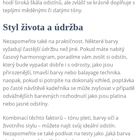
⁢hodí široká škála odstínů,⁤ ale zvlášť⁢ se krásně doplňuje s​
teplými měděnými či zlatými‌ tóny.
Styl života a údržba
Nezapomeňte také na praktičnost. Některé barvy
vyžadují‍ častější údržbu než jiné.⁢ Pokud‌ máte‌ nabitý
⁢časový harmonogram,‍ poradíme vám zvolit⁢ si odstín,
který ⁣bude⁢ vypadat dobře i s odrosty, jako jsou
přirozenější,⁤ tmavší‍ barvy nebo balayage technika.‌
naopak, pokud si potrpíte⁤ na dokonalý vzhled, poptávka
po⁢ časté návštěvě kadeřníka se může zvyšovat ⁤v​ případě
odvážnějších barevných rozhodnutí jako ⁣jsou platina
nebo jasné odstíny.
Kombinací těchto ⁣faktorů –⁢ tónu pleti, barvy očí​ a
životního stylu – můžete najít ‌svůj ideální odstín.⁢
Nezapomeňte se také ⁢podívat‌ na testy jako ‚Jaká​ barva