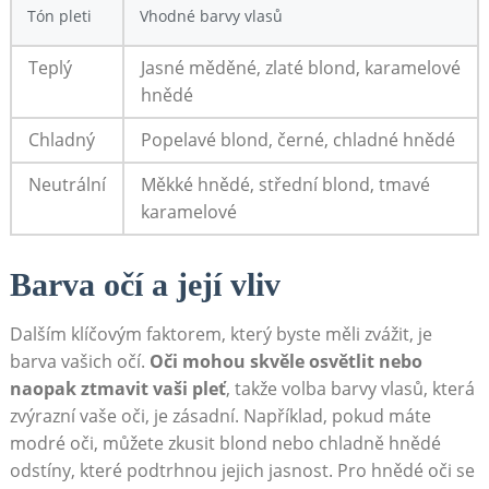
Tón pleti
Vhodné ⁣barvy ⁢vlasů
Teplý
Jasné měděné, zlaté⁣ blond, ​karamelové
hnědé
Chladný
Popelavé blond, černé, chladné hnědé
Neutrální
Měkké hnědé, ​střední blond, tmavé
karamelové
Barva očí a její⁢ vliv
Dalším klíčovým faktorem, který byste měli ⁣zvážit, je
barva ‌vašich očí.
Oči mohou skvěle osvětlit ​nebo
naopak ztmavit vaši pleť
, takže ⁣volba barvy vlasů, která
zvýrazní vaše oči, ⁣je zásadní.⁣ Například, pokud máte
modré ​oči, můžete zkusit blond⁢ nebo chladně hnědé‌
odstíny, které podtrhnou jejich jasnost. Pro hnědé oči se