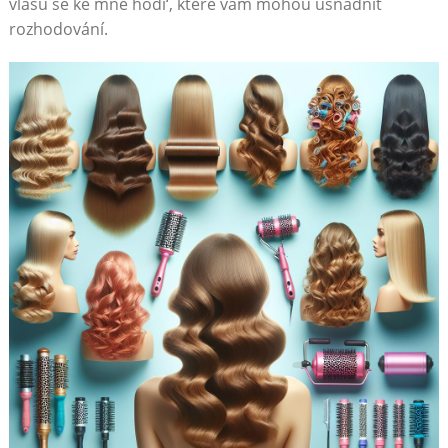
vlasů se ke ⁢mně hodí‘, které vám mohou usnadnit
rozhodování.