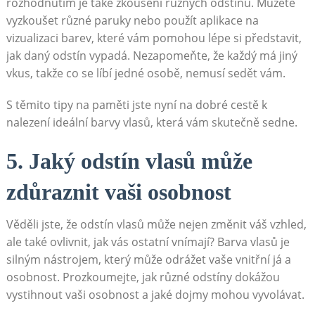
rozhodnutím je⁤ také zkoušení ⁢různých‌ odstínů. Můžete
vyzkoušet různé paruky nebo použít aplikace na
vizualizaci ⁢barev, ‍které vám​ pomohou ‌lépe si představit,
jak ​daný odstín vypadá. Nezapomeňte, že‌ každý má jiný
⁤vkus, takže co se ⁢líbí jedné osobě, ​nemusí sedět vám.
S těmito tipy ‍na paměti ⁣jste nyní na dobré cestě k
nalezení ideální barvy vlasů, která vám skutečně sedne.
5. ⁢Jaký odstín vlasů ⁣může
zdůraznit vaši osobnost
Věděli jste, že odstín vlasů může nejen změnit váš vzhled,
ale také ovlivnit, jak vás ostatní vnímají? ‌Barva vlasů je
silným nástrojem, který ⁢může⁢ odrážet vaše vnitřní⁤ já a
osobnost. Prozkoumejte, ⁣jak různé ⁢odstíny dokážou
vystihnout⁣ vaši osobnost a jaké dojmy⁤ mohou ‌vyvolávat.