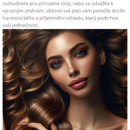
rozhodnete pro přirozené tóny, nebo⁤ se‍ odvážíte k
výrazným ‌změnám, vědomí své‌ pleti vám ⁢pomůže docílit
‍harmonického a příjemného vzhledu, který podtrhne
vaši​ jedinečnost.