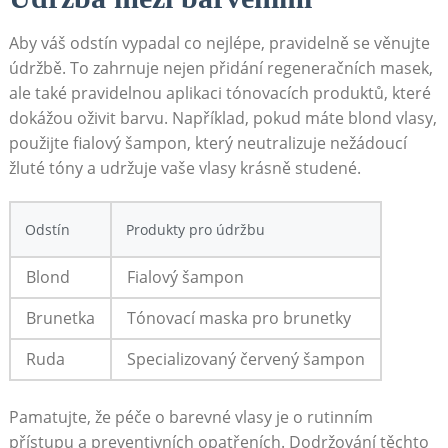
Aby váš ⁢odstín vypadal co ⁢nejlépe,⁤ pravidelně se věnujte‍
údržbě. To zahrnuje nejen přidání ⁤regeneračních masek,
⁣ale⁤ také pravidelnou aplikaci tónovacích​ produktů, které
⁣dokážou oživit barvu. Například, pokud⁣ máte blond vlasy,
použijte fialový ⁤šampon, ‌který neutralizuje ‌nežádoucí
žluté ⁢tóny a ⁢udržuje ⁣vaše vlasy ‌krásně studené.
Odstín
Produkty pro ⁤údržbu
Blond
Fialový šampon
Brunetka
Tónovací maska pro brunetky
Ruda
Specializovaný ‌červený ⁣šampon
Pamatujte, že péče​ o ​barevné⁣ vlasy⁤ je o rutinním
přístupu⁢ a⁤ preventivních ‌opatřeních. Dodržování těchto