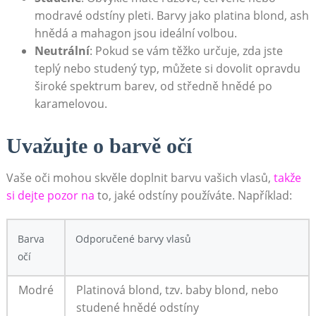
modravé odstíny pleti. Barvy jako platina blond,⁢ ash
​hnědá a mahagon jsou ‍ideální volbou.
Neutrální
: Pokud se vám těžko určuje, zda ‌jste
teplý​ nebo studený⁣ typ, můžete si dovolit opravdu
široké spektrum barev, od středně​ hnědé po
karamelovou.
Uvažujte o barvě očí
Vaše oči ⁣mohou skvěle doplnit barvu vašich vlasů,
takže‌
si dejte pozor na
to, ‌jaké ‌odstíny používáte.​ Například:
Barva
Odporučené barvy ‌vlasů
očí
Modré
Platinová blond, tzv. baby ⁤blond, nebo
studené hnědé odstíny