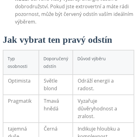
dobrodružství. Pokud jste extrovertní a ‍máte rádi ​
pozornost,⁣ může⁣ být červený odstín vaším ideálním
⁤výběrem.
Jak ​vybrat ten pravý ‍odstín
Typ
Doporučený
Důvod výběru
osobnosti
odstín
Optimista
Světle
Odráží ‍energii‌ a
blond
radost.
Pragmatik
Tmavá ​
Vyzařuje
hnědá
důvěryhodnost a
zralost.
tajemná
Černá
Indikuje hloubku a
duše
komplexnost.