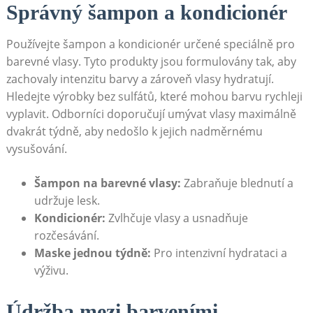
Správný šampon a kondicionér
Používejte⁢ šampon a kondicionér určené ‍speciálně pro
barevné vlasy. Tyto produkty jsou formulovány tak, ‍aby
zachovaly intenzitu barvy a zároveň vlasy hydratují.
Hledejte ‍výrobky bez​ sulfátů, které mohou barvu rychleji
vyplavit.‍ Odborníci doporučují umývat vlasy maximálně⁤
dvakrát týdně, aby ‍nedošlo k jejich nadměrnému⁣
vysušování.⁤
Šampon na barevné vlasy:
Zabraňuje blednutí a
udržuje lesk.
Kondicionér:
Zvlhčuje‍ vlasy a usnadňuje
rozčesávání.
Maske jednou týdně:
Pro intenzivní hydrataci a
výživu.
Údržba mezi barveními