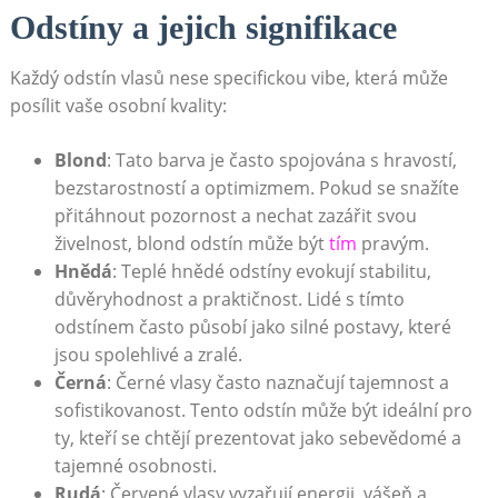
Odstíny a jejich signifikace
Každý ⁢odstín vlasů nese specifickou vibe, která může
posílit vaše ⁢osobní kvality:
Blond
: Tato⁣ barva je často⁢ spojována s hravostí,
bezstarostností ⁢a‌ optimizmem.⁢ Pokud se snažíte
‍přitáhnout pozornost a nechat zazářit ‌svou
živelnost, blond odstín může⁤ být‍
tím
pravým.
Hnědá
: ⁤Teplé hnědé ⁣odstíny evokují ‍stabilitu,
důvěryhodnost‍ a praktičnost. Lidé s tímto⁤
odstínem často působí jako silné postavy, které
jsou ⁣spolehlivé a zralé.
Černá
: Černé vlasy často naznačují tajemnost a
sofistikovanost. Tento odstín může být ideální pro
ty, kteří se ‌chtějí prezentovat jako sebevědomé a
tajemné ​osobnosti.
Rudá
: Červené vlasy vyzařují energii, vášeň a