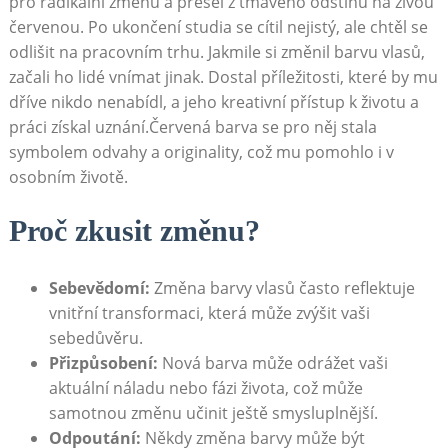
pro radikální změnu a⁣ přešel⁢ z⁣ tmavého odstínu na⁢ živou
‌červenou. Po ukončení‌ studia ⁤se cítil nejistý, ale chtěl se⁤
odlišit ⁣na pracovním trhu. Jakmile si ‌změnil⁣ barvu ⁢vlasů,
začali⁣ ho lidé vnímat jinak. Dostal příležitosti, které by mu⁣
dříve nikdo nenabídl, a jeho⁣ kreativní přístup ‌k životu⁤ a ​
práci ​získal uznání.Červená barva⁣ se ⁤pro něj stala
symbolem odvahy ‌a originality, ‍což mu pomohlo⁣ i⁢ v​
osobním životě.
Proč zkusit změnu?
Sebevědomí:
‌Změna barvy vlasů⁣ často⁤ reflektuje⁢
vnitřní transformaci, ⁢která může zvýšit vaši
sebedůvěru.
Přizpůsobení:
Nová barva může odrážet vaši
aktuální ‌náladu⁤ nebo fázi života, což může⁣
samotnou změnu učinit​ ještě smysluplnější.
Odpoutání:
Někdy⁣ změna barvy může ⁤být