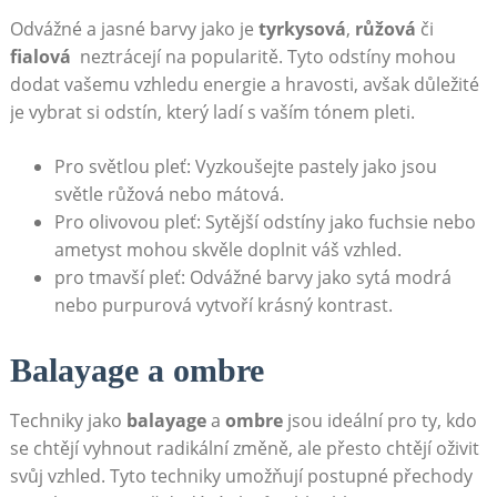
Odvážné a jasné barvy jako je
tyrkysová
,
růžová
či‌
fialová
‍ neztrácejí na popularitě. Tyto odstíny mohou
dodat vašemu vzhledu energie a hravosti, avšak důležité
je vybrat si odstín, který ladí s vaším tónem‌ pleti.
Pro světlou pleť:‌ Vyzkoušejte ‌pastely‌ jako jsou
světle růžová nebo mátová.
Pro⁤ olivovou pleť:‌ Sytější odstíny‍ jako⁤ fuchsie nebo​
ametyst​ mohou skvěle doplnit⁣ váš vzhled.
pro tmavší pleť: Odvážné barvy ‌jako sytá modrá
nebo purpurová vytvoří krásný kontrast.
Balayage a ombre
Techniky ⁢jako
balayage
⁢a
ombre
jsou ideální ⁢pro ty, kdo
se chtějí vyhnout radikální⁤ změně, ale‌ přesto chtějí oživit
svůj vzhled. Tyto techniky umožňují‌ postupné přechody