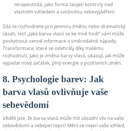
terapeutická, jako forma zaujetí kontroly nad
vlastním vzhledem a‍ svobodou sebevyjádření.
Zda ⁣se rozhodnete⁤ pro jemnou změnu nebo dramatický
zásah, ‌test „Jaká barva ⁢vlasů se ⁣ke mně hodí“ vám může‍
poskytnout cenné‌ informace a‌ směrodatné nápady.
Transformace, které​ se odehrály⁤ díky malému
rozhodnutí, jako je‌ změna barvy vlasů, ukazují, jak může
vypadat ⁢nový ‌začátek, ‌plný energie a ⁣pozitivních ‌změn.
8. Psychologie barev: Jak​
barva vlasů‌ ovlivňuje vaše⁤
sebevědomí
Věděli jste, že barva vlasů ⁣může mít zásadní vliv na vaše‌
sebevědomí a ⁢sebepercepci? ⁤Mění se ⁣nejen⁢ vaše vzhled,⁢