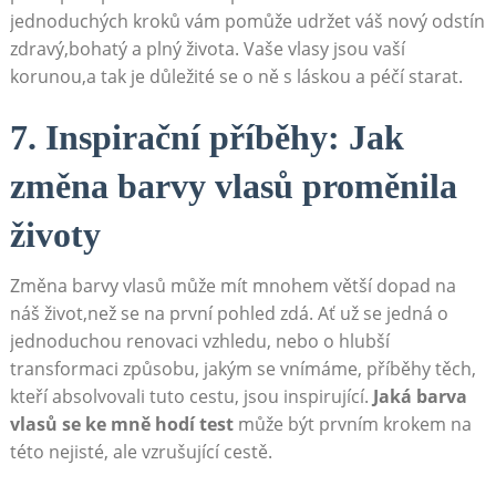
jednoduchých kroků ​vám pomůže⁢ udržet ⁤váš​ nový odstín
zdravý,bohatý a plný života.⁢ Vaše vlasy ​jsou vaší
korunou,a tak je ⁤důležité se o ně ‌s láskou a péčí starat.
7. Inspirační příběhy: Jak
změna barvy​ vlasů proměnila
životy
Změna ⁢barvy vlasů‌ může mít mnohem větší dopad ⁢na
náš život,než se⁤ na první pohled zdá. Ať ⁢už ⁣se jedná o
⁢jednoduchou renovaci vzhledu, nebo o hlubší
⁢transformaci způsobu, jakým se vnímáme, ‍příběhy těch,⁣
kteří absolvovali ⁤tuto⁣ cestu,⁤ jsou inspirující.
Jaká barva
vlasů se⁣ ke ‍mně hodí test
‌může být prvním ⁣krokem na
této nejisté, ale vzrušující cestě.