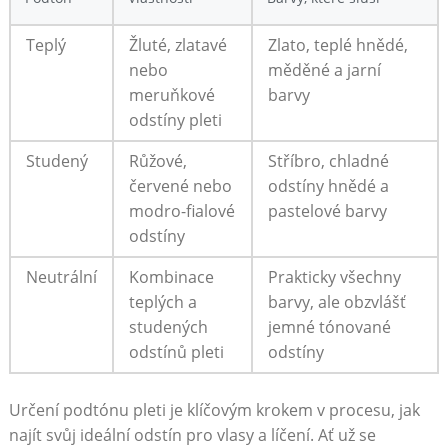
Teplý
Žluté, zlatavé
Zlato, teplé hnědé,‌
nebo
měděné a jarní
meruňkové
barvy
odstíny pleti
Studený
Růžové,
Stříbro, chladné
červené nebo
odstíny hnědé a
modro-fialové
pastelové barvy
odstíny
Neutrální
Kombinace
Prakticky ⁣všechny⁢
teplých ⁣a
barvy, ale obzvlášť
studených
jemné tónované
odstínů pleti
odstíny
Určení⁣ podtónu pleti je klíčovým krokem v procesu, jak
najít svůj ideální odstín pro vlasy a‌ líčení. Ať už se