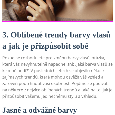
3. ⁤Oblíbené ​trendy​ barvy vlasů
a jak ⁣je přizpůsobit sobě
Pokud se rozhodujete pro ⁢změnu barvy‌ vlasů, otázka,
která vás nevyhnutelně‌ napadne, zní:⁢ „Jaká barva vlasů se
ke mně ⁣hodí?“⁣ V posledních letech se objevilo několik
zajímavých trendů, které mohou osvěžit ​váš vzhled ⁣a
zároveň podtrhnout vaši osobnost. Pojďme se podívat
na ‌některé z ⁢nejvíce oblíbených trendů‍ a také na ‌to, ⁢jak je
přizpůsobit vašemu⁢ jedinečnému stylu a ‌vzhledu.
Jasné ‍a odvážné barvy