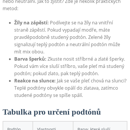
nebo neutrální. Jak to⁤ zjistit? Zde je několik praktických
‍metod:
Žíly na zápěstí:
Podívejte se na žíly na​ vnitřní
straně zápěstí. Pokud ⁢vypadají modře, ‌máte
pravděpodobně studený podtón. Zelené žíly ​
signalizují teplý ​podtón a neutrální‌ podtón může
⁤mít ⁤mix obou.
Barva ​šperků:
⁤Zkuste ‌nosit stříbrné a zlaté ‍šperky.
Pokud vám⁢ více sluší stříbro, ‌vaše ⁤pleť má studený
podtón; pokud zlato, pak ‍teplý⁤ podtón.
Reakce na slunce:
Jak se vaše ‌pleť chová na ‌slunci?
Teplé podtóny ⁢obvykle opálí do ​zlatava, zatímco
studené podtóny se spíše spálí.
Tabulka pro určení ​podtónů
Podtón
Vlastnosti
Barvy, které sluší