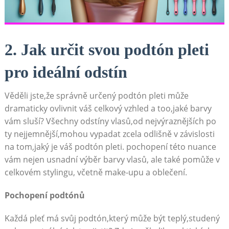
2. Jak⁣ určit ​svou podtón pleti
pro ideální odstín
Věděli⁢ jste,že‌ správně určený podtón pleti může
dramaticky​ ovlivnit váš celkový ‌vzhled a too,jaké ‌barvy⁣
vám sluší? Všechny odstíny vlasů,od nejvýraznějších po⁤
ty ‍nejjemnější,mohou vypadat zcela ⁤odlišně⁤ v závislosti
na ⁣tom,jaký je váš⁢ podtón pleti. pochopení této nuance
vám nejen⁣ usnadní výběr barvy vlasů, ‌ale také ​pomůže v
celkovém ‌stylingu, včetně make-upu a oblečení.
Pochopení podtónů
Každá pleť má svůj podtón,který může být ⁣teplý,studený