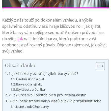
Každý z nás touží po dokonalém vzhledu, a ⁤výběr
správného odstínu⁢ vlasů ⁣hraje klíčovou roli. Jak zjistit,
které barvy vám nejlépe sednou? V našem průvodci​ se⁢
dozvíte,
jak
najít ideální barvu, která podtrhne vaši
osobnost a přirozený půvab.‍ Objevte tajemství, ‌jak oživit
svůj vzhled!
Obsah článku
1.‍ Jaké faktory ovlivňují‌ výběr ‍barvy ⁤vlasů?
Osobní⁤ sklon a pleť
Barva očí a její⁢ vliv
Styl života a údržba
2. Jak⁣ určit ​svou podtón pleti pro ideální odstín
3. ⁤Oblíbené ​trendy​ barvy vlasů a jak ⁣je přizpůsobit sobě
Jasné ‍a odvážné barvy