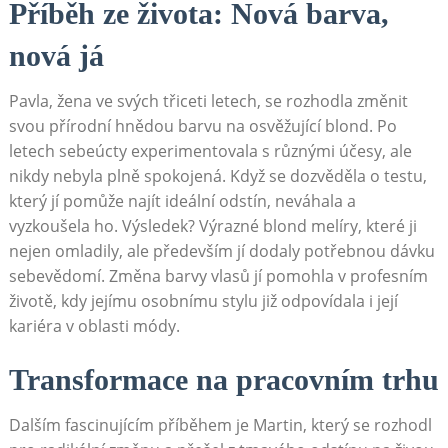
Příběh ze života:⁣ Nová barva,
nová já
Pavla, žena ve svých třiceti letech, se rozhodla změnit
svou přírodní hnědou barvu⁢ na osvěžující blond. Po
letech sebeúcty⁢ experimentovala‍ s různými ⁣účesy, ale
nikdy nebyla plně spokojená. Když se dozvěděla o testu,
který ‍jí ⁢pomůže​ najít ideální odstín, ⁣neváhala a
vyzkoušela ho. Výsledek? Výrazné blond melíry, ⁤které ji
nejen omladily, ale především jí dodaly potřebnou⁢ dávku
sebevědomí. Změna‍ barvy ⁣vlasů jí pomohla v‌ profesním
životě, kdy ⁤jejímu osobnímu ⁤stylu již ​odpovídala i její
kariéra v oblasti módy.
Transformace na pracovním ⁤trhu
Dalším fascinujícím příběhem je ​Martin, který se rozhodl