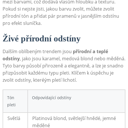
mezi​ barvami, což dodává vlasům hloubku a⁢ texturu.
Pokud si nejste jisti, jakou ​barvu⁢ zvolit, můžete zvolit
⁣přírodní tón​ a přidat pár pramenů v jasnějším odstínu
pro efekt ‍sluníčka.
Živé přírodní odstíny
Dalším oblíbeným trendem ‌jsou
přírodní a teplé
odstíny
, jako jsou karamel, medová blond nebo měděná.
Tyto barvy působí přirozeně a elegantně, a ‍lze je snadno
přizpůsobit každému typu pleti. ⁣Klíčem k ‌úspěchu je
zvolit odstíny, kteréým pletí lichotí.
Tón
Odpovídající odstíny
pleti
Světlá
Platinová blond, světlejší‌ hnědé, ⁣jemné
měděné