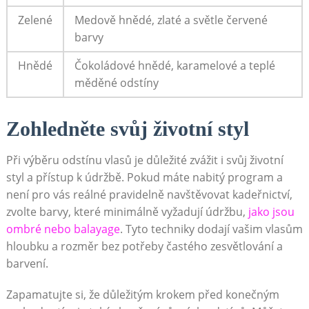
Zelené
Medově hnědé,⁤ zlaté⁢ a světle červené⁣
barvy
Hnědé
Čokoládové hnědé, karamelové a teplé
‌měděné ‌odstíny
Zohledněte⁣ svůj životní styl
Při výběru odstínu vlasů je důležité zvážit i svůj životní
styl a⁤ přístup k údržbě. Pokud⁤ máte nabitý program a
není pro vás ‌reálné pravidelně navštěvovat kadeřnictví,
zvolte ⁣barvy, které minimálně vyžadují údržbu,
jako jsou
ombré nebo balayage
. Tyto techniky dodají vašim vlasům
hloubku‌ a rozměr⁣ bez potřeby ⁢častého zesvětlování a
barvení.
Zapamatujte si,⁤ že důležitým krokem před konečným​