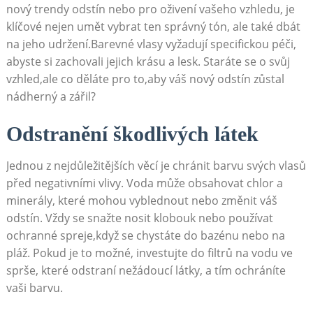
nový trendy odstín nebo pro ⁤oživení vašeho ‌vzhledu,‌ je
klíčové nejen ⁣umět ‌vybrat ten správný⁣ tón, ale také dbát
na​ jeho udržení.Barevné⁤ vlasy​ vyžadují specifickou péči,
abyste si zachovali jejich​ krásu a lesk. Staráte se o svůj
vzhled,ale co děláte pro to,aby váš nový odstín zůstal
nádherný a⁣ zářil?‌
Odstranění škodlivých⁤ látek
Jednou⁤ z ​nejdůležitějších⁣ věcí​ je​ chránit barvu‌ svých vlasů
před ⁢negativními vlivy. ‌Voda může ⁤obsahovat‌ chlor a
minerály, které mohou vyblednout nebo změnit váš
odstín. Vždy se snažte ‍nosit klobouk nebo používat
ochranné ⁢spreje,když se chystáte ​do bazénu⁣ nebo ⁢na
pláž.⁢ Pokud ⁣je to možné, ⁤investujte do filtrů na vodu ve
sprše, které ⁢odstraní nežádoucí⁤ látky,‌ a tím ochráníte
vaši barvu.