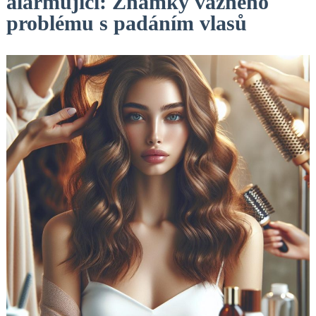
alarmující: Známky vážného
problému s padáním vlasů