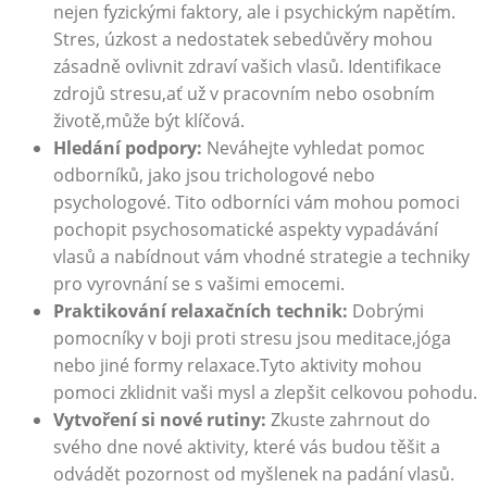
nejen fyzickými faktory, ale i psychickým napětím.
Stres, úzkost a nedostatek sebedůvěry mohou
zásadně ovlivnit zdraví vašich vlasů. Identifikace
zdrojů stresu,ať už v pracovním nebo osobním
životě,může být klíčová.
Hledání podpory:
Neváhejte vyhledat pomoc
odborníků, jako jsou trichologové nebo
psychologové. Tito odborníci vám mohou pomoci
pochopit psychosomatické aspekty vypadávání
vlasů a nabídnout vám vhodné strategie a techniky
pro vyrovnání se s vašimi emocemi.
Praktikování relaxačních technik:
Dobrými
pomocníky v boji proti stresu jsou meditace,jóga
nebo jiné formy relaxace.Tyto aktivity mohou
pomoci zklidnit vaši mysl a zlepšit celkovou pohodu.
Vytvoření si nové rutiny:
Zkuste zahrnout do
svého dne nové aktivity, které vás budou těšit a
odvádět pozornost od myšlenek na padání vlasů.