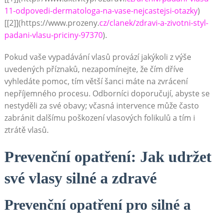
11-odpovedi-dermatologa-na-vase-nejcastejsi-otazky
)
[[2]](https://www.prozeny.
cz/clanek/zdravi-a-zivotni-styl-
padani-vlasu-priciny-97370
).
Pokud vaše vypadávání vlasů provází jakýkoli z výše
uvedených příznaků, nezapomínejte, že čím dříve
vyhledáte pomoc, tím větší šanci máte na zvrácení
nepříjemného procesu. Odborníci doporučují, abyste se
nestyděli za své obavy; včasná intervence může často
zabránit dalšímu poškození vlasových folikulů a tím i
ztrátě vlasů.
Prevenční opatření: Jak udržet
své vlasy silné a zdravé
Prevenční opatření pro silné a