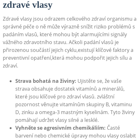
zdravé vlasy
Zdravé vlasy jsou odrazem celkového zdraví organismu a
správné péče o ně může výrazně snížit riziko problémů s
padáním vlasů, které mohou být alarmujícími signály
vážného zdravotního stavu. Ačkoli padání vlasů je
přirozenou součástí jejich cyklu,existují klíčové faktory a
preventivní opatření,která mohou podpořit jejich sílu a
zdraví.
Strava bohatá na živiny:
Ujistěte se, že vaše
strava obsahuje dostatek vitamínů a minerálů,
které jsou klíčové pro zdraví vlasů. zvláštní
pozornost věnujte vitamínům skupiny B, vitaminu
D, zinku a omega-3 mastným kyselinám. Tyto živiny
pomáhají udržet vlasy silné a lesklé.
Vyhněte se agresivním chemikáliím:
Časté
barvení nebo chemické úpravy mohou vlasy oslabit