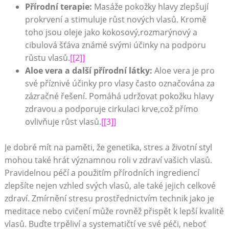
Přírodní terapie:
Masáže pokožky hlavy zlepšují
prokrvení a stimuluje růst nových vlasů. Kromě
toho jsou oleje jako kokosový,rozmarýnový a
cibulová šťáva známé svými účinky na podporu
růstu vlasů.
[[2]]
Aloe vera a další přírodní látky:
Aloe vera je pro
své příznivé účinky pro vlasy často označována za
zázračné řešení. Pomáhá udržovat pokožku hlavy
zdravou a podporuje cirkulaci krve,což přímo
ovlivňuje růst vlasů.
[[3]]
Je dobré mít na paměti, že genetika, stres a životní styl
mohou také hrát významnou roli v zdraví vašich vlasů.
Pravidelnou péčí a použitím přírodních ingrediencí
zlepšíte nejen vzhled svých vlasů, ale také jejich celkové
zdraví. Zmírnění stresu prostřednictvím technik jako je
meditace nebo cvičení může rovněž přispět k lepší kvalitě
vlasů. Buďte trpěliví a systematičtí ve své péči, neboť