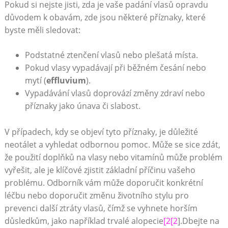
Pokud si nejste jisti, zda je vaše padání vlasů opravdu
důvodem k obavám, zde jsou některé příznaky, které
byste měli sledovat:
Podstatné ztenčení vlasů nebo plešatá místa.
Pokud vlasy vypadávají při běžném česání nebo
mytí (
effluvium
).
Vypadávání vlasů doprovází změny zdraví nebo
příznaky jako únava či slabost.
V případech, kdy se objeví tyto příznaky, je důležité
neotálet a vyhledat odbornou pomoc. Může se sice zdát,
že použití doplňků na vlasy nebo vitamínů může problém
vyřešit, ale je klíčové zjistit základní příčinu vašeho
problému. Odborník vám může doporučit konkrétní
léčbu nebo doporučit změnu životního stylu pro
prevenci další ztráty vlasů, čímž se vyhnete horším
důsledkům, jako například trvalé alopecie
[2[2
].Dbejte na