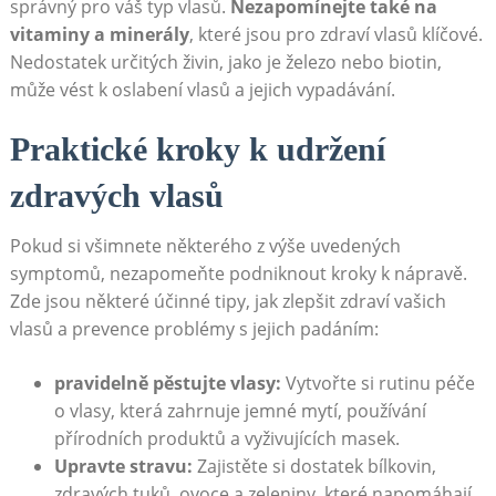
správný pro váš typ vlasů.
Nezapomínejte také na
vitaminy a minerály
, které jsou pro zdraví vlasů klíčové.
Nedostatek určitých živin, jako je železo nebo biotin,
může vést k oslabení vlasů a jejich vypadávání.
Praktické kroky k udržení
zdravých vlasů
Pokud si všimnete některého z výše uvedených
symptomů, nezapomeňte podniknout kroky k nápravě.
Zde jsou některé účinné tipy, jak zlepšit zdraví vašich
vlasů a prevence problémy s jejich padáním:
pravidelně pěstujte vlasy:
Vytvořte si rutinu péče
o vlasy, která zahrnuje jemné mytí, používání
přírodních produktů a vyživujících masek.
Upravte stravu:
Zajistěte si dostatek bílkovin,
zdravých tuků, ovoce a zeleniny, které napomáhají