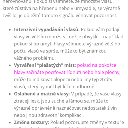
nerovnováhu. Pokud si všimnete, že množství vlasů,
které zůstává na hřebenu nebo v umyvadle, se výrazně
zvýšilo, je důležité tomuto signálu věnovat pozornost.
Intenzivní vypadávání vlasů:
Pokud vám padají
vlasy ve větším množství, než je obvyklé – například
pokud si po umytí hlavy všimnete výrazně většího
počtu vlasů ve sprše, může to být známkou
vážného problému.
Vytváření “plešatých” míst:
pokud na pokožce
hlavy začínáte pociťovat řídnutí nebo holé plochy
,
může to indikovat alopecii nebo jiný typ ztráty
vlasů, který by měl být léčen odborně.
Oslabené a matné vlasy:
V případě, že vaše vlasy
ztrácejí lesk, jsou suché a lámou se, může to
výrazně oprávněně naznačovat nedostatek živin
nebo jinou zdravotní komplikaci.
Změna textury:
Pokud pozorujete změny v textuře