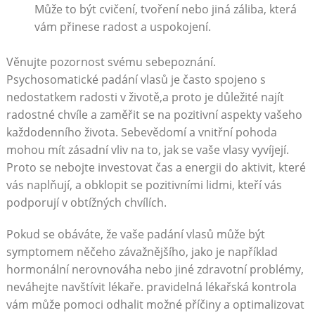
Může to být cvičení, tvoření nebo jiná záliba, která
vám přinese radost a uspokojení.
Věnujte pozornost svému sebepoznání.
Psychosomatické padání vlasů je často spojeno s
nedostatkem radosti v životě,a proto je důležité najít
radostné chvíle a zaměřit se na pozitivní aspekty vašeho
každodenního života. Sebevědomí a vnitřní pohoda
mohou mít zásadní vliv na to, jak se vaše vlasy vyvíjejí.
Proto se nebojte investovat čas a energii do aktivit, které
vás naplňují, a obklopit se pozitivními lidmi, kteří vás
podporují v obtížných chvílích.
Pokud se obáváte, že vaše padání vlasů může být
symptomem něčeho závažnějšího, jako je například
hormonální nerovnováha nebo jiné zdravotní problémy,
neváhejte navštívit lékaře. pravidelná lékařská kontrola
vám může pomoci odhalit možné příčiny a optimalizovat