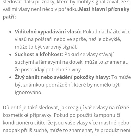
sledovat další příznaky, které by mohly signalizovat, že s
vašimi vlasy není něco v pořádku.
Mezi hlavní příznaky
patří:
Viditelné vypadávání vlasů:
Pokud nacházíte více
vlasů na polštáři nebo ve sprše, než je obvyklé,
může to být varovný signál.
Suchost a křehkost:
Pokud se vlasy stávají
suchými a lámavými na dotek, může to znamenat,
že postrádají potřebné živiny.
Živý zánět nebo svědění pokožky hlavy:
To může
být známkou podráždění, které by nemělo být
ignorováno.
Důležité je také sledovat, jak reagují vaše vlasy na různé
kosmetické přípravky. Pokud po použití šamponu či
kondicionéru cítíte, že jsou vaše vlasy více mastné nebo
naopak příliš suché, může to znamenat, že produkt není