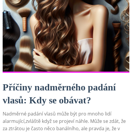
Příčiny nadměrného padání
vlasů: Kdy se obávat?
Nadměrné padání vlasů může být pro mnoho lidí
alarmující,zvláště když se projeví náhle. Může se zdát, že
za ztrátou je často něco banálního, ale pravda je, že v