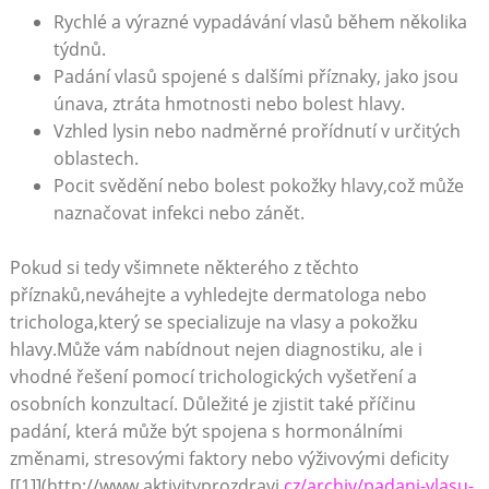
Rychlé a výrazné vypadávání vlasů během několika
týdnů.
Padání vlasů spojené s dalšími příznaky, jako jsou
únava, ztráta hmotnosti nebo bolest hlavy.
Vzhled lysin nebo nadměrné prořídnutí v určitých
oblastech.
Pocit svědění nebo bolest pokožky hlavy,což může
naznačovat infekci nebo zánět.
Pokud si tedy všimnete některého z těchto
příznaků,neváhejte a vyhledejte dermatologa nebo
trichologa,který se specializuje na vlasy a pokožku
hlavy.Může vám nabídnout nejen diagnostiku, ale i
vhodné řešení pomocí trichologických vyšetření a
osobních konzultací. Důležité je zjistit také příčinu
padání, která může být spojena s hormonálními
změnami, stresovými faktory nebo výživovými deficity
[[1]](http://www.aktivityprozdravi.
cz/archiv/padani-vlasu-