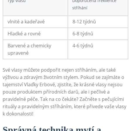
Typ vlasů
Doporučená frekvence
stříhání
vlnité a kadeřavé
8-12 týdnů
Hladké a rovné
6-8 týdnů
Barvené a chemicky
4-6 týdnů
upravené
Své vlasy můžete podpořit nejen stříháním, ale také
výživou a zdravým životním stylem. Pokud se zajímáte o
tajemství Vlaďky Erbové, zjistíte, že krásné vlasy nejsou
pouze produktem přírodních darů, ale i pečlivé a
pravidelné péče. Tak na co čekáte? Začněte s pečujícími
rituály a pravidelným stříháním, které přivede vaše vlasy
k dokonalosti!
Správná technika mytí a