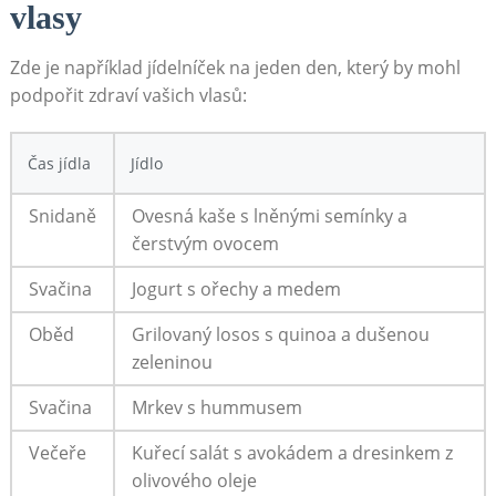
vlasy
Zde je například jídelníček na jeden den, který by mohl
podpořit zdraví vašich vlasů:
Čas jídla
Jídlo
Snidaně
Ovesná kaše s lněnými semínky a
čerstvým ovocem
Svačina
Jogurt s ořechy a medem
Oběd
Grilovaný losos s quinoa a dušenou
zeleninou
Svačina
Mrkev s hummusem
Večeře
Kuřecí salát s avokádem a dresinkem z
olivového oleje