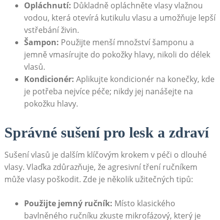
Opláchnutí:
Důkladně opláchněte vlasy vlažnou
vodou, která otevírá kutikulu vlasu a umožňuje lepší
vstřebání živin.
Šampon:
Použijte menší množství šamponu a
jemně vmasírujte do pokožky hlavy, nikoli do délek
vlasů.
Kondicionér:
Aplikujte kondicionér na konečky, kde
je potřeba nejvíce péče; nikdy jej nanášejte na
pokožku hlavy.
Správné sušení pro lesk a zdraví
Sušení vlasů je dalším klíčovým krokem v péči o dlouhé
vlasy. Vlaďka zdůrazňuje, že agresivní tření ručníkem
může vlasy poškodit. Zde je několik užitečných tipů:
Použijte jemný ručník:
Místo klasického
bavlněného ručníku zkuste mikrofázový, který je