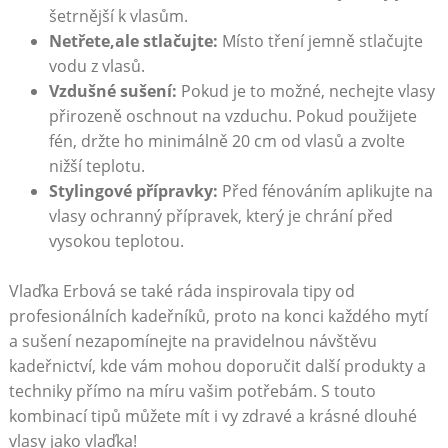
šetrnější k vlasům.
Netřete,ale stlačujte:
Místo tření jemně stlačujte
vodu z vlasů.
Vzdušné sušení:
Pokud je to možné, nechejte vlasy
přirozeně oschnout na vzduchu. Pokud použijete
fén, držte ho minimálně 20 cm od vlasů a zvolte
nižší teplotu.
Stylingové přípravky:
Před fénováním aplikujte na
vlasy ochranný přípravek, který je chrání před
vysokou teplotou.
Vlaďka Erbová se také ráda inspirovala tipy od
profesionálních kadeřníků, proto na konci každého mytí
a sušení nezapomínejte na pravidelnou návštěvu
kadeřnictví, kde vám mohou doporučit další produkty a
techniky přímo na míru vašim potřebám. S touto
kombinací tipů můžete mít i vy zdravé a krásné dlouhé
vlasy jako vlaďka!