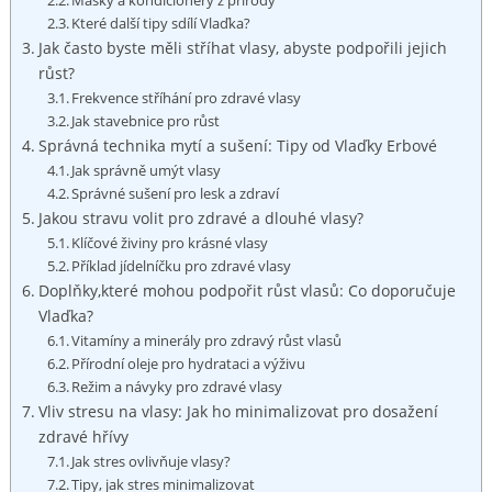
Masky a kondicionéry z přírody
Které další tipy sdílí Vlaďka?
Jak často byste měli stříhat vlasy, abyste podpořili jejich
růst?
Frekvence stříhání pro zdravé vlasy
Jak stavebnice pro růst
Správná technika mytí a sušení: Tipy od Vlaďky Erbové
Jak správně umýt vlasy
Správné sušení pro lesk a zdraví
Jakou stravu volit pro zdravé a dlouhé vlasy?
Klíčové živiny pro krásné vlasy
Příklad jídelníčku pro zdravé vlasy
Doplňky,které mohou podpořit růst vlasů: Co doporučuje
Vlaďka?
Vitamíny a minerály pro zdravý růst vlasů
Přírodní oleje pro hydrataci a výživu
Režim a návyky pro zdravé vlasy
Vliv stresu na vlasy: Jak ho minimalizovat pro dosažení
zdravé hřívy
Jak stres ovlivňuje vlasy?
Tipy, jak stres minimalizovat