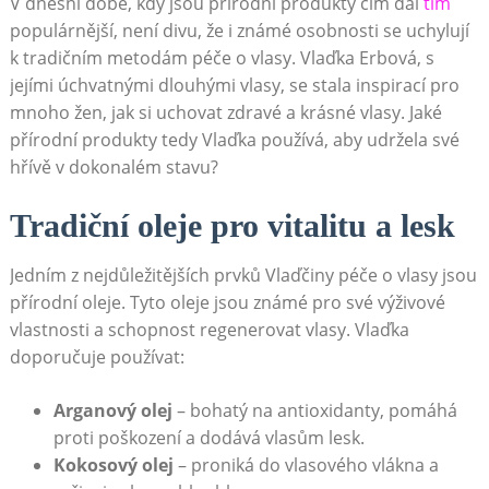
V dnešní době, kdy jsou přírodní produkty čím dál
tím
populárnější, není divu, že i známé osobnosti se uchylují
k tradičním metodám péče o vlasy. Vlaďka Erbová, s
jejími úchvatnými dlouhými vlasy, se stala inspirací pro
mnoho žen, jak si uchovat zdravé a krásné vlasy. Jaké
přírodní produkty tedy Vlaďka používá, aby udržela své
hřívě v dokonalém stavu?
Tradiční oleje pro vitalitu a lesk
Jedním z nejdůležitějších prvků Vlaďčiny péče o vlasy jsou
přírodní oleje. Tyto oleje jsou známé pro své výživové
vlastnosti a schopnost regenerovat vlasy. Vlaďka
doporučuje používat:
Arganový olej
– bohatý na antioxidanty, pomáhá
proti poškození a dodává vlasům lesk.
Kokosový olej
– proniká do vlasového vlákna a