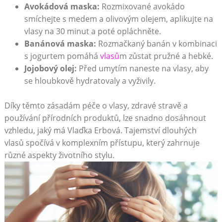
Avokádová maska:
Rozmixované avokádo
smíchejte s medem a olivovým olejem, aplikujte na
vlasy na 30 minut a poté opláchněte.
Banánová maska:
Rozmačkaný banán v kombinaci
s jogurtem pomáhá
vlasů
m zůstat pružné a hebké.
Jojobový olej:
Před umytím naneste na vlasy, aby
se hloubkově hydratovaly a vyživily.
Díky těmto zásadám péče o vlasy, zdravé stravě a
používání přírodních produktů, lze snadno dosáhnout
vzhledu, jaký má Vlaďka Erbová. Tajemství dlouhých
vlasů spočívá v komplexním přístupu, který zahrnuje
různé aspekty životního stylu.