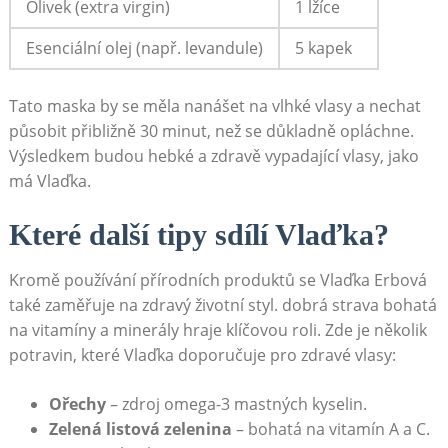
Olivek (extra virgin)
1 lžíce
Esenciální olej (např. levandule)
5 kapek
Tato maska by se měla nanášet na vlhké vlasy a nechat
působit přibližně 30 minut, než se důkladně opláchne.
Výsledkem budou hebké a zdravě vypadající vlasy, jako
má Vlaďka.
Které další tipy sdílí Vlaďka?
Kromě používání přírodních produktů se Vlaďka Erbová
také zaměřuje na zdravý životní styl. dobrá strava bohatá
na vitamíny a minerály hraje klíčovou roli. Zde je několik
potravin, které Vlaďka doporučuje pro zdravé vlasy:
Ořechy
– zdroj omega-3 mastných kyselin.
Zelená listová zelenina
– bohatá na vitamín A a C.