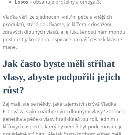
Losos
– obsahuje proteiny a omega-3.
Vlaďka věří, že sjednocení vnitřní péče a vnějších
produktů, které používáme, je klíčem k dosažení
zdravých dlouhých vlasů, a její zkušenosti nám mohou
posloužit jako cenná inspirace na naší cestě k krásné
mane.
Jak často byste měli stříhat
vlasy, abyste podpořili jejich
růst?
Zajímali jste se někdy, jaké tajemství skrývá Vlaďka
Erbová za svými nádhernými dlouhými vlasy? Zatímco
genetika a péče o vlasy hrají důležitou roli, jedním z
klíčových aspektů, který by neměl být podceňován, je
pravidelné stříhání. Ale jak často bychom vůbec měli