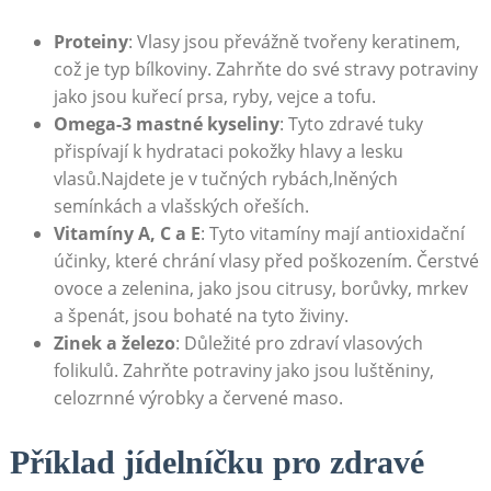
Proteiny
: Vlasy jsou převážně tvořeny keratinem,
což je typ bílkoviny. Zahrňte do své stravy potraviny
jako jsou kuřecí prsa, ryby, vejce a tofu.
Omega-3 mastné kyseliny
: Tyto zdravé tuky
přispívají k hydrataci pokožky hlavy a lesku
vlasů.Najdete je v tučných rybách,lněných
semínkách a vlašských ořeších.
Vitamíny A, C a E
: Tyto vitamíny mají antioxidační
účinky, které chrání vlasy před poškozením. Čerstvé
ovoce a zelenina, jako jsou citrusy, borůvky, mrkev
a špenát, jsou bohaté na tyto živiny.
Zinek a železo
: Důležité pro zdraví vlasových
folikulů. Zahrňte potraviny jako jsou luštěniny,
celozrnné výrobky a červené maso.
Příklad jídelníčku pro zdravé