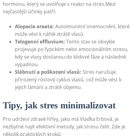
hormonu, který se uvolňuje v reakci na stres.Mezi
nejčastější účinky patří:
Alopecie areata:
Autoimunitní onemocnění, které
může vést k náhlé ztrátě vlasů.
Telogenní effluvium:
Tento stav se obvykle
projevuje po fyzickém nebo emocionálním stresu,
kdy se vlasy dostanou do klidové fáze a následně
vypadnou.
Slábnutí a poškození vlasů:
Stres narušuje
přirozený růstový cyklus vlasů, což může vést k
jejich lámání a ztrátě objemu.
Tipy, jak stres minimalizovat
Pro udržení zdravé hřívy, jako má Vlaďka Erbová, je
nezbytné najít efektivní metody, jak stresu čelit. Zde je
několik praktických kroků: