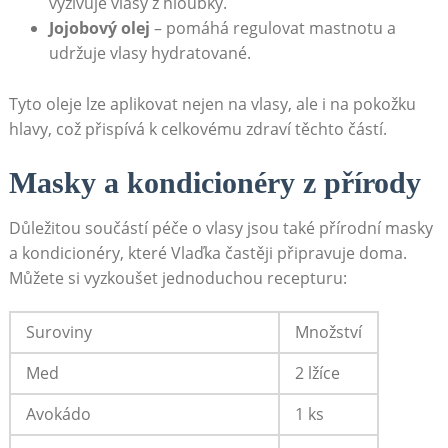
vyživuje vlasy z hloubky.
Jojobový olej
– pomáhá regulovat mastnotu a
udržuje vlasy hydratované.
Tyto oleje lze aplikovat nejen na vlasy, ale i na pokožku
hlavy, což přispívá k celkovému zdraví těchto částí.
Masky a kondicionéry z přírody
Důležitou součástí péče o vlasy jsou také přírodní masky
a kondicionéry, které Vlaďka častěji připravuje doma.
Můžete si vyzkoušet jednoduchou recepturu:
Suroviny
Množství
Med
2 lžíce
Avokádo
1 ks