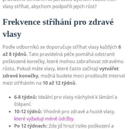
vlasy stříhat, abychom podpořili jejich růst?
Frekvence stříhání pro zdravé
vlasy
Podle odborníků se doporučuje stříhat vlasy každých
6
až 8 týdnů
. Tato pravidelná péče pomáhá odstranit
poškozené konečky, které mohou zabraňovat zdravému
růstu. Pokud máte vlasy, které často začínají
vytvářet
zdravé konečky
, možná budete moci prodloužit interval
mezi stříháním na
10 až 12 týdnů
.
6-8 týdnů:
Ideální pro vlasy náchylné k lámání a
štěpení.
10-12 týdnů:
Vhodné pro zdravé a husté vlasy,
které vyžadují méně údržby
.
Po 12 týdnech:
Zde již hrozí riziko poškození a