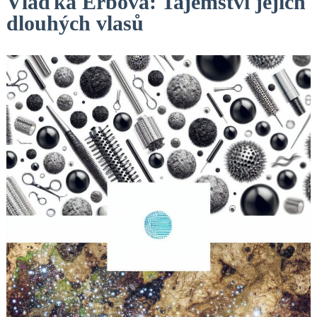
Vlaďka Erbová: Tajemství jejích
dlouhých vlasů