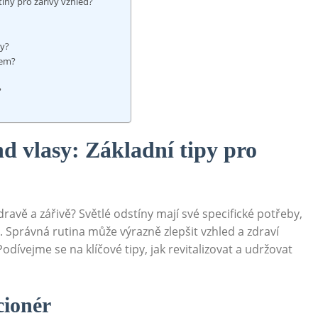
tíny pro zářivý vzhled?
sy?
lem?
?
nd vlasy: Základní tipy pro
ravě a zářivě? Světlé odstíny mají své specifické potřeby,
. Správná rutina může výrazně zlepšit vzhled a zdraví
Podívejme se na klíčové tipy, jak revitalizovat a udržovat
cionér