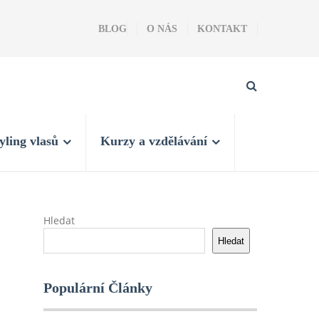
BLOG
O NÁS
KONTAKT
yling vlasů
Kurzy a vzdělávání
Hledat
Hledat
Populární Články