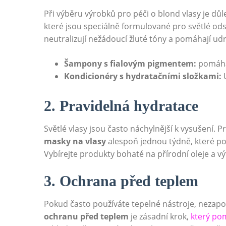
Při výběru výrobků pro péči o blond vlasy je dů
které jsou speciálně formulované pro světlé ods
neutralizují nežádoucí žluté tóny a pomáhají udr
Šampony s fialovým pigmentem:
pomáhaj
Kondicionéry s hydratačními složkami:
U
2. Pravidelná hydratace
Světlé vlasy jsou často náchylnější k vysušení. P
masky na vlasy
alespoň jednou týdně, které pos
Vybírejte produkty bohaté na přírodní oleje a vý
3. Ochrana před teplem
Pokud často používáte tepelné nástroje, neza
ochranu před teplem
je zásadní krok,
který po