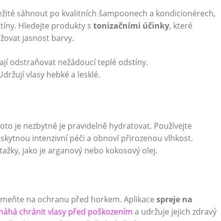
ležité sáhnout po kvalitních šampoonech a kondicionérech,
tíny. Hledejte produkty s
tonizačními účinky
, které
žovat jasnost barvy.
í odstraňovat nežádoucí teplé odstíny.
držují vlasy hebké a lesklé.
roto je nezbytné je pravidelně hydratovat. Používejte
kytnou intenzivní péči a obnoví přirozenou vlhkost.
tažky, jako je arganový nebo kokosový olej.
pomeňte na ochranu před horkem. Aplikace
spreje na
máhá chránit vlasy před poškozením
a udržuje jejich zdravý