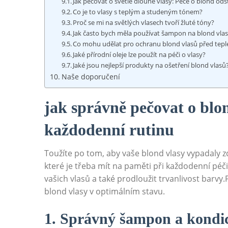
Jak pečovat o světlé dlouhé vlasy: Péče o blond ods
Co je to vlasy s teplým a studeným tónem?
Proč se mi na světlých vlasech tvoří žluté tóny?
Jak často bych měla používat šampon na blond vla
Co mohu udělat pro ochranu blond vlasů před tep
Jaké přírodní oleje lze použít na péči o vlasy?
Jaké jsou nejlepší produkty na ošetření blond vlasů
Naše doporučení
jak správně pečovat o blo
každodenní rutinu
Toužíte po tom, aby vaše blond vlasy vypadaly zd
které je třeba mít na paměti při každodenní péči
vašich vlasů a také prodloužit trvanlivost barvy.
blond vlasy v optimálním stavu.
1. Správný šampon a kondi