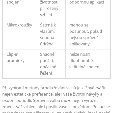
spojení
životnost,
odbornou aplikaci
přirozený
vzhled
Mikrokroužky
Šetrné k
mohou se
vlasům,
posunout, pokud
snadná
nejsou správně
údržba
aplikovány
Clip-in
Snadné
nelze nosit
pramínky
použití,
dlouhodobě,
dočasné
viditelné spojení
řešení
Při vybírání metody prodlužování vlasů je klíčové zvážit
nejen estetické preference, ale i vaše životní návyky a
osobní pohodlí. Správná volba může nejen výrazně
změnit váš vzhled, ale i posílit vaše sebevědomí.Pokud se