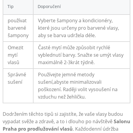
Tip
Doporučení
používat
Vyberte šampony a kondicionéry,
barvené
které jsou určeny pro barvené vlasy,
šampony
aby se barva udržela déle.
Omezit
Časté mytí může způsobit rychlé
mytí
vyblednutí barvy. Snažte se umýt vlasy
vlasů
maximálně 2-3krát týdně.
Správné
Používejte jemné metody
sušení
sušení,abyste minimalizovali
poškození. Raději volit vysoušení na
vzduchu než žehličku.
Dodržením těchto tipů si zajistíte, že vaše vlasy budou
vypadat svěže a zdravě, a to i dlouho po návštěvě
Salonu
Praha pro prodlužování vlasů
. Každodenní údržba