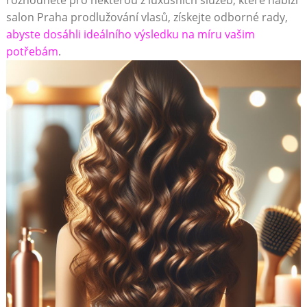
rozhodnete pro některou z luxusních služeb, které nabízí
salon Praha prodlužování vlasů, získejte odborné rady,
abyste dosáhli ideálního výsledku na míru vašim
potřebám
.