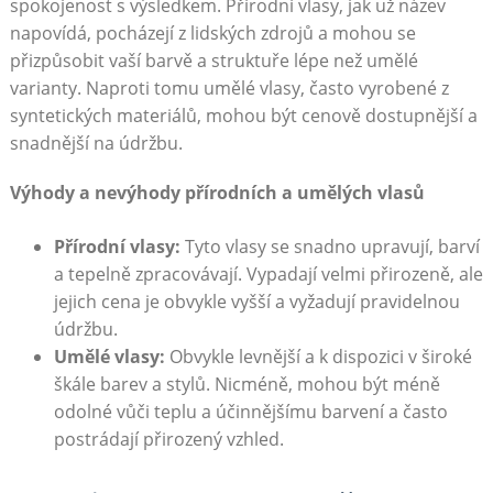
spokojenost s výsledkem. Přírodní vlasy, jak už název
napovídá, pocházejí z lidských zdrojů a mohou se
přizpůsobit vaší barvě a struktuře lépe než umělé
varianty. Naproti tomu umělé vlasy, často vyrobené z
syntetických materiálů, mohou být cenově dostupnější a
snadnější na údržbu.
Výhody a nevýhody přírodních a umělých vlasů
Přírodní vlasy:
Tyto vlasy se snadno upravují, barví
a tepelně zpracovávají. Vypadají velmi přirozeně, ale
jejich cena je obvykle vyšší a vyžadují pravidelnou
údržbu.
Umělé vlasy:
Obvykle levnější a k dispozici v široké
škále barev a stylů. Nicméně, mohou být méně
odolné vůči teplu a účinnějšímu barvení a často
postrádají přirozený vzhled.