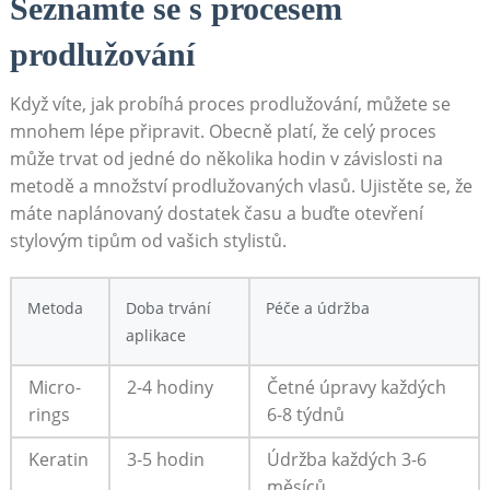
Seznamte se s procesem
prodlužování
Když víte, jak probíhá proces prodlužování, můžete se
mnohem lépe připravit. Obecně platí, že celý proces
může trvat od jedné do několika hodin v závislosti na
metodě a množství prodlužovaných vlasů. Ujistěte se, že
máte naplánovaný dostatek času a buďte otevření
stylovým tipům od vašich stylistů.
Metoda
Doba trvání
Péče a údržba
aplikace
Micro-
2-4 hodiny
Četné úpravy každých
rings
6-8 týdnů
Keratin
3-5 hodin
Údržba každých 3-6
měsíců