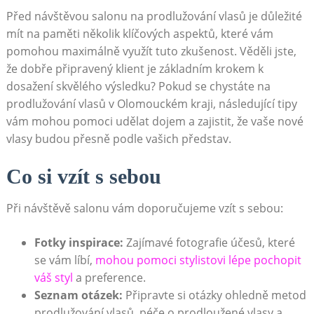
Před návštěvou salonu na prodlužování vlasů je důležité
mít na paměti několik klíčových aspektů, které vám
pomohou maximálně využít tuto zkušenost. Věděli jste,
že dobře připravený klient je základním krokem k
dosažení skvělého výsledku? Pokud se chystáte na
prodlužování vlasů v Olomouckém kraji, následující tipy
vám mohou pomoci udělat dojem a zajistit, že vaše nové
vlasy budou přesně podle vašich představ.
Co si vzít s sebou
Při návštěvě salonu vám doporučujeme vzít s sebou:
Fotky inspirace:
Zajímavé fotografie účesů, které
se vám líbí,
mohou pomoci stylistovi lépe pochopit
váš styl
a preference.
Seznam otázek:
Připravte si otázky ohledně metod
prodlužování vlasů, péče o prodloužené vlasy a