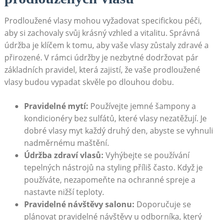
Prodloužené vlasy mohou vyžadovat specifickou péči,
aby si zachovaly svůj krásný vzhled a vitalitu. Správná
údržba je klíčem k tomu, aby vaše vlasy zůstaly zdravé a
přirozené. V rámci údržby je nezbytné dodržovat pár
základních pravidel, která zajistí, že vaše prodloužené
vlasy budou vypadat skvěle po dlouhou dobu.
Pravidelné mytí:
Používejte jemné šampony a
kondicionéry bez sulfátů, které vlasy nezatěžují. Je
dobré vlasy myt každý druhý den, abyste se vyhnuli
nadměrnému maštění.
Údržba zdraví vlasů:
Vyhýbejte se používání
tepelných nástrojů na styling příliš často. Když je
používáte, nezapomeňte na ochranné spreje a
nastavte nižší teploty.
Pravidelné návštěvy salonu:
Doporučuje se
plánovat pravidelné návštěvy u odborníka, který