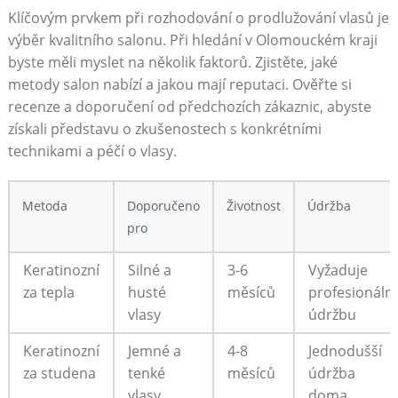
Klíčovým prvkem při rozhodování o prodlužování vlasů je
výběr kvalitního salonu. Při hledání v Olomouckém kraji
byste měli myslet na několik faktorů. Zjistěte, jaké
metody salon nabízí a jakou mají reputaci. Ověřte si
recenze a doporučení od předchozích zákaznic, abyste
získali představu o zkušenostech s konkrétními
technikami a péčí o vlasy.
Metoda
Doporučeno
Životnost
Údržba
pro
Keratinozní
Silné a
3-6
Vyžaduje
za tepla
husté
měsíců
profesionální
vlasy
údržbu
Keratinozní
Jemné a
4-8
Jednodušší
za studena
tenké
měsíců
údržba
vlasy
doma