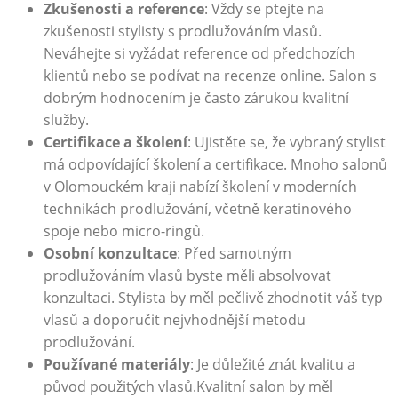
Zkušenosti a reference
: Vždy se ptejte na
zkušenosti stylisty s prodlužováním vlasů.
Neváhejte si vyžádat reference od předchozích
klientů nebo se podívat na recenze online. Salon s
dobrým hodnocením je často zárukou kvalitní
služby.
Certifikace a školení
: Ujistěte se, že vybraný stylist
má odpovídající školení a certifikace. Mnoho salonů
v Olomouckém kraji nabízí školení v moderních
technikách prodlužování, včetně keratinového
spoje nebo micro-ringů.
Osobní konzultace
: Před samotným
prodlužováním vlasů byste měli absolvovat
konzultaci. Stylista by měl pečlivě zhodnotit váš typ
vlasů a doporučit nejvhodnější metodu
prodlužování.
Používané materiály
: Je důležité znát kvalitu a
původ použitých vlasů.Kvalitní salon by měl