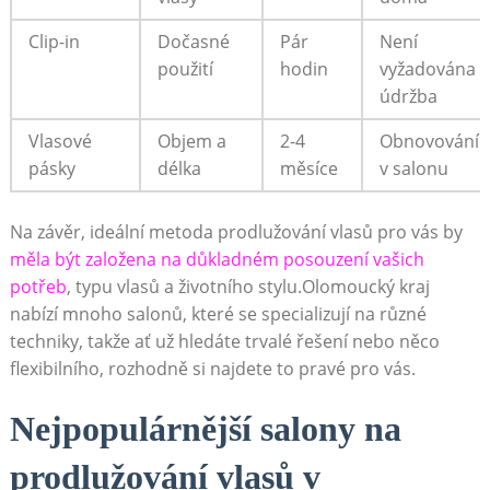
Clip-in
Dočasné
Pár
Není
použití
hodin
vyžadována
údržba
Vlasové
Objem a
2-4
Obnovování
pásky
délka
měsíce
v salonu
Na závěr, ideální metoda prodlužování vlasů pro vás by
měla být založena na důkladném posouzení vašich
potřeb
, typu vlasů a životního stylu.Olomoucký kraj
nabízí mnoho salonů, které se specializují na různé
techniky, takže ať už hledáte trvalé řešení nebo něco
flexibilního, rozhodně si najdete to pravé pro vás.
Nejpopulárnější salony na
prodlužování vlasů v