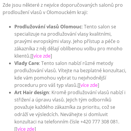
Zde jsou některé z nejvíce doporučovaných salonů pro
prodloužení vlasů v Olomouckém kraji:
Prodlužování vlasů Olomouc
: Tento salon se
specializuje na prodlužování vlasy kvalitními,
pravými evropskými vlasy. Jeho přístup a péče o
zákazníka z něj dělají oblíbenou volbu pro mnoho
klientů.[[
více zde
]
Vlady Care
: Tento salon nabízí různé metody
prodlužování vlasů. Vítejte na bezplatné konzultaci,
kde vám pomohou vybrat tu nejvhodnější
proceduru pro váš typ vlasů.[[
více zde
]
Art Hair design
: Kromě prodlužování vlasů nabízí i
střižení a úpravu vlasů. Jejich tým odborníků
považuje každého zákazníka za prioritu, což se
odráží ve výsledcích. Neváhejte si domluvit
konzultaci na telefonním čísle +420 777 308 081.
[[
více zde
]