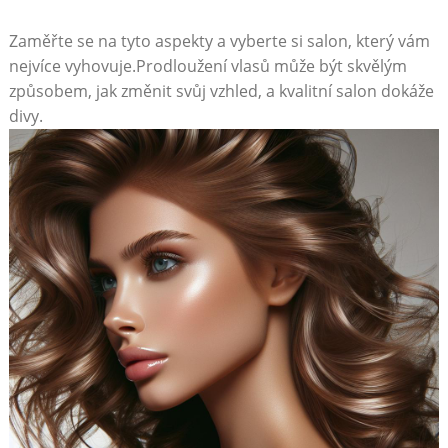
Zaměřte se na tyto aspekty a vyberte si salon, který vám
nejvíce vyhovuje.Prodloužení vlasů může být skvělým
způsobem, jak změnit svůj vzhled, a kvalitní salon dokáže
divy.