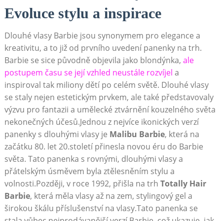
Evoluce stylu a inspirace
Dlouhé vlasy Barbie jsou synonymem pro elegance a
kreativitu, a to již od prvního uvedení panenky na trh.
Barbie se sice původně objevila jako blondýnka,
ale
postupem času se její vzhled neustále rozvíjel
a
inspiroval tak miliony dětí po celém světě. Dlouhé vlasy
se staly nejen estetickým prvkem, ale také představovaly
výzvu pro fantazii a umělecké ztvárnění kouzelného světa
nekonečných účesů.Jednou z nejvíce ikonických verzí
panenky s dlouhými vlasy je
Malibu Barbie
, která na
začátku 80. let 20.století přinesla novou éru do Barbie
světa. Tato panenka s rovnými, dlouhými vlasy a
přátelským úsměvem byla ztělesněním stylu a
volnosti.Později, v roce 1992, přišla na trh
Totally Hair
Barbie
, která měla vlasy až na zem, stylingový gel a
širokou škálu příslušenství na vlasy.Tato panenka se
stala vůbec nejprodávanější verzí Barbie, což ukazuje, jak