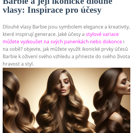
Barbie a její ikonické dlouhé
vlasy: Inspirace pro účesy
Dlouhé vlasy Barbie jsou symbolem elegance a kreativity,
které inspirují generace. Jaké účesy a
stylové variace
můžete vyzkoušet na svých panenkách nebo dokonce
i
na sobě? objevte, jak můžete využít ikonické prvky účesů
Barbie k oživení svého vzhledu a přineste do svého života
hravost a styl.