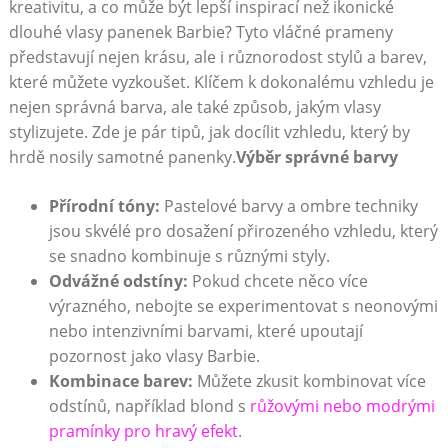
kreativitu, a co může být lepší inspirací než ikonické
dlouhé vlasy panenek Barbie? Tyto vláčné prameny
představují nejen krásu, ale i různorodost stylů a barev,
které můžete vyzkoušet. Klíčem k dokonalému vzhledu je
nejen správná barva, ale také způsob, jakým vlasy
stylizujete. Zde je pár tipů, jak docílit vzhledu, který by
hrdě nosily samotné panenky.
Výběr správné barvy
Přírodní tóny:
Pastelové barvy a ombre techniky
jsou skvélé pro dosažení přirozeného vzhledu, který
se snadno kombinuje s různými styly.
Odvážné odstíny:
Pokud chcete něco více
výrazného, nebojte se experimentovat s neonovými
nebo intenzivními barvami, které upoutají
pozornost jako vlasy Barbie.
Kombinace barev:
Můžete zkusit kombinovat více
odstínů, například blond s
růžovými nebo modrými
pramínky pro hravý efekt
.