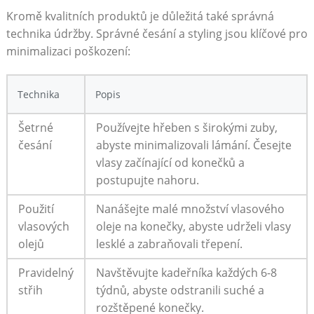
Kromě kvalitních produktů je důležitá také správná
technika údržby. Správné česání a styling jsou klíčové pro
minimalizaci poškození:
Technika
Popis
Šetrné
Používejte hřeben s širokými zuby,
česání
abyste minimalizovali lámání. Česejte
vlasy začínající od konečků a
postupujte nahoru.
Použití
Nanášejte malé množství vlasového
vlasových
oleje na konečky, abyste udrželi vlasy
olejů
lesklé a zabraňovali třepení.
Pravidelný
Navštěvujte kadeřníka každých 6-8
střih
týdnů, abyste odstranili suché a
rozštěpené konečky.