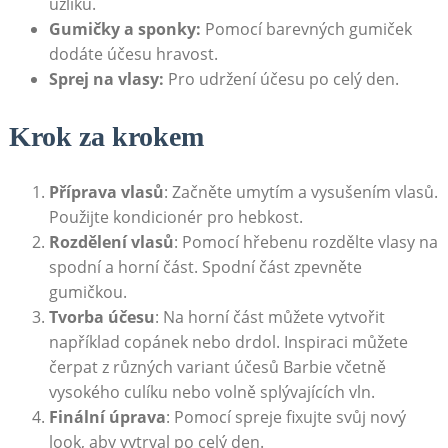
uzlíků.
Gumičky a sponky:
Pomocí barevných gumiček
dodáte účesu hravost.
Sprej na vlasy:
Pro udržení účesu po celý den.
Krok za krokem
Příprava vlasů
: Začněte umytím a vysušením vlasů.
Použijte kondicionér pro hebkost.
Rozdělení vlasů
: Pomocí hřebenu rozdělte vlasy na
spodní a horní část. Spodní část zpevněte
gumičkou.
Tvorba účesu
: Na horní část můžete vytvořit
například copánek nebo drdol. Inspiraci můžete
čerpat z různých variant účesů Barbie včetně
vysokého culíku nebo volně splývajících vln.
Finální úprava
: Pomocí spreje fixujte svůj nový
look, aby vytrval po celý den.