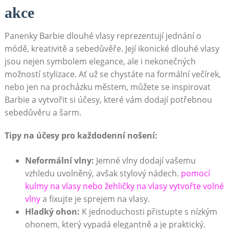
akce
Panenky Barbie dlouhé vlasy reprezentují jednání o
módě, kreativitě a sebedůvěře. Její ikonické dlouhé vlasy
jsou nejen symbolem elegance, ale i nekonečných
možností stylizace. Ať už se chystáte na formální večírek,
nebo jen na procházku městem, můžete se inspirovat
Barbie a vytvořit si účesy, které vám dodají potřebnou
sebedůvěru a šarm.
Tipy na účesy pro každodenní nošení:
Neformální vlny:
Jemné vlny dodají vašemu
vzhledu uvolněný, avšak stylový nádech.
pomocí
kulmy na vlasy nebo žehličky na vlasy vytvořte volné
vlny
a fixujte je sprejem na vlasy.
Hladký ohon:
K jednoduchosti přistupte s nízkým
ohonem, který vypadá elegantně a je praktický.