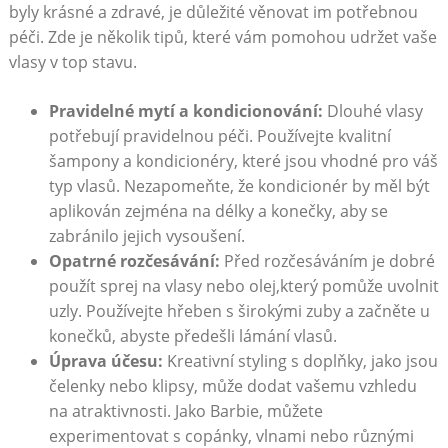
byly krásné a zdravé, je důležité věnovat im potřebnou
péči. Zde je několik tipů, které vám pomohou udržet vaše
vlasy v top stavu.
Pravidelné mytí a kondicionování:
Dlouhé vlasy
potřebují pravidelnou péči. Používejte kvalitní
šampony a kondicionéry, které jsou vhodné pro váš
typ vlasů. Nezapomeňte, že kondicionér by měl být
aplikován zejména na délky a konečky, aby se
zabránilo jejich vysoušení.
Opatrné rozčesávání:
Před rozčesáváním je dobré
použít sprej na vlasy nebo olej,který pomůže uvolnit
uzly. Používejte hřeben s širokými zuby a začněte u
konečků, abyste předešli lámání vlasů.
Úprava účesu:
Kreativní styling s doplňky, jako jsou
čelenky nebo klipsy, může dodat vašemu vzhledu
na atraktivnosti. Jako Barbie, můžete
experimentovat s copánky, vlnami nebo různými