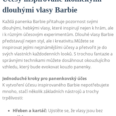
dlouhými vlasy Barbie
Každá panenka Barbie přitahuje pozornost svými
dlouhými, hebkými vlasy, které inspirují nejen k hrám, ale
i k různým účesovým experimentům. Dlouhé vlasy Barbie
představují nejen styl, ale i kreativitu.Můžete se
inspirovat jejími nejznámějšími účesy a přetvořit je do
svých vlastních každodenních looků. S trochou fantazie a
správnými technikami můžete dosáhnout okouzlujícího
vzhledu, který bude evokovat kouzlo panenky.
Jednoduché kroky pro panenkovský účes
K vytvoření účesu inspirovaného Barbie nepotřebujete
mnoho, stačí několik základních nástrojů a trochy
trpělivosti:
Hřeben a kartáč:
Ujistěte se, že vlasy jsou bez