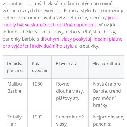
variantami dlouhých vlasů, od kudrnatých po rovné,
včetně různých barevných odstínů a stylů.Toto umožňuje
dětem experimentovat a vytvářet účesy, které by
jinak
mohly být ve skutečnosti obtížné napodobit
. Ať už jde o
jednoduché kreativní úpravy, nebo složitější techniky,
panenky Barbie s
dlouhými vlasy poskytují ideální plátno
pro vyjádření individuálního stylu
a kreativity.
Ikonická
Rok
Hlavní rysy
Vliv na kulturu
panenka
uvedení
Malibu
1980
Rovné
Nová éra pro
Barbie
dlouhé vlasy,
Barbie, trend
plážový styl
pro módní
hračky
Totally
1992
Superdlouhé
Nejprodávanějš
Hair
vlasy,
panenka,