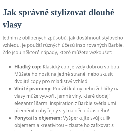
Jak správně stylizovat dlouhé
vlasy
Jedním z oblíbených způsobů, jak dosáhnout stylového
vzhledu, je použití různých účesů inspirovaných Barbie.
Zde jsou některé nápady, které můžete vyzkoušet:
Hladký cop:
Klasický cop je vždy dobrou volbou.
Můžete ho nosit na jedné straně, nebo zkusit
dvojité copy pro mladistvý vzhled.
Vlnité prameny:
Použití kulmy nebo žehličky na
vlasy může vytvořit jemné vlny, které dodají
elegantní šarm. Inspiration z Barbie světla umí
přeměnit i obyčejný styl na něco úžasného!
Ponytail s objemem:
Vyšperkujte svůj culík
objemem a kreativitou – zkuste ho zafixovat s