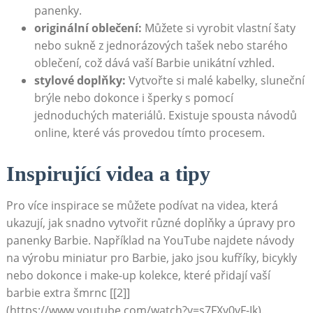
panenky.
originální oblečení:
Můžete si vyrobit vlastní šaty
nebo sukně z jednorázových tašek nebo starého
oblečení, což dává vaší Barbie unikátní vzhled.
stylové doplňky:
Vytvořte si malé kabelky, sluneční
brýle nebo dokonce i šperky s pomocí
jednoduchých materiálů. Existuje spousta návodů
online, které vás provedou tímto procesem.
Inspirující videa a tipy
Pro více inspirace se můžete podívat na videa, která
ukazují, jak snadno vytvořit různé doplňky a úpravy pro
panenky Barbie. Například na YouTube najdete návody
na výrobu miniatur pro Barbie, jako jsou kufříky, bicykly
nebo dokonce i make-up kolekce, které přidají vaší
barbie extra šmrnc [[2]]
(https://www.youtube.com/watch?v=s7FXy0vF-Jk).