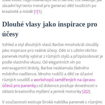
zásadní byl tento trend pro generaci dětí toužících po
kreativitě a módě
[1[1
].
Dlouhé vlasy jako inspirace pro
účesy
Vzhled a styl dlouhých vlasů Barbie mnohokrát sloužily
jako inspirace pro reálné účesy. Děti si s užitím těchto
panenek mohly vybírat z různých stylů a přizpůsobovat je
podle vlastního vkusu. Od elegantních vln po
extravagantní drdoly, Barbie nezklamala žádného
módního nadšence. Mnoho rodičů a dětí se účastní
různých soutěží a
workshopů zaměřených na úpravu
účesů pro panenky
,což dokonce posiluje dovednosti v
oblasti kreativního myšlení a jemné motoriky
[2[2
].
V současnosti existuje široká nabídka panenek s různými