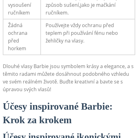
vysoušení
způsob sušení,jako je mačkání
ručníkem
ručníkem.
Žádná
Používejte vždy ochranu před
ochrana
teplem při používání fénu nebo
před
žehličky na vlasy.
horkem
Dlouhé vlasy Barbie jsou symbolem krásy a elegance, a s
těmito radami můžete dosáhnout podobného vzhledu
ve svém reálném životě. Buďte kreativní a bavte se s
úpravou svých vlasů!
Účesy inspirované Barbie:
Krok za krokem
Účesy inspirované ikonickými