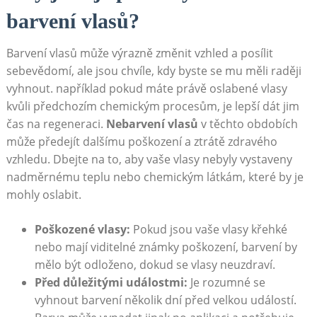
barvení vlasů?
Barvení vlasů může výrazně změnit vzhled ⁢a posílit
sebevědomí, ale ‌jsou chvíle,‌ kdy byste se mu měli raději
vyhnout. například​ pokud máte právě⁣ oslabené vlasy
kvůli předchozím chemickým ⁤procesům, je lepší ⁢dát jim
čas na regeneraci.
Nebarvení vlasů
v těchto obdobích
může předejít ⁣dalšímu⁣ poškození‍ a ztrátě⁣ zdravého
vzhledu. Dbejte na to, aby vaše vlasy nebyly⁢ vystaveny
nadměrnému teplu nebo chemickým látkám,‌ které by je
mohly oslabit.
Poškozené vlasy:
Pokud jsou vaše vlasy křehké
nebo mají viditelné známky poškození, barvení by
mělo být odloženo, dokud se vlasy neuzdraví.
Před důležitými‍ událostmi:
​Je rozumné⁣ se
vyhnout barvení ‍několik dní před velkou událostí.