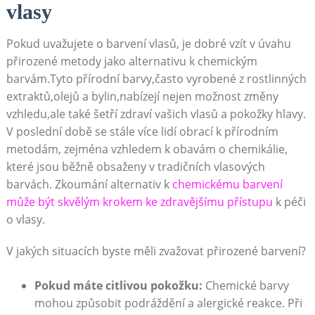
vlasy
Pokud uvažujete ⁣o barvení vlasů, je dobré vzít ​v ‍úvahu
přirozené metody jako alternativu k chemickým⁣
barvám.Tyto přírodní ⁢barvy,často vyrobené z ⁤rostlinných
extraktů,olejů a bylin,nabízejí⁤ nejen možnost změny
vzhledu,ale také šetří zdraví⁣ vašich vlasů a‌ pokožky⁤ hlavy.
V poslední​ době ‌se stále více lidí obrací k přírodním
metodám,⁣ zejména vzhledem k‌ obavám o chemikálie,‍
které​ jsou běžně obsaženy ‍v tradičních ⁣vlasových
‍barvách. Zkoumání alternativ k
chemickému barvení
⁢může být skvělým krokem ke zdravějšímu přístupu
k péči
o vlasy.
V jakých situacích ​byste měli ​zvažovat přirozené barvení?
Pokud‌ máte citlivou pokožku:
Chemické ‌barvy
mohou‍ způsobit⁤ podráždění a ​alergické reakce. Při