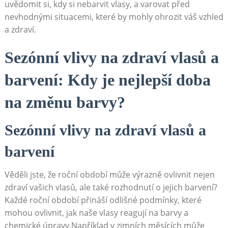
uvědomit si, kdy si nebarvit vlasy, a varovat před
nevhodnými situacemi, které⁣ by‍ mohly ohrozit váš vzhled
a ⁢zdraví.
Sezónní⁢ vlivy⁣ na zdraví vlasů a
barvení: ‌Kdy je nejlepší doba
na změnu barvy?
Sezónní vlivy na zdraví vlasů a
barvení
Věděli jste,⁣ že roční období může výrazně ovlivnit nejen
⁣zdraví vašich⁢ vlasů, ale také rozhodnutí o jejich‌ barvení?
Každé roční období přináší​ odlišné podmínky,⁢ které
mohou ovlivnit, jak ‍naše vlasy reagují na barvy a
chemické úpravy.Například v zimních měsících může