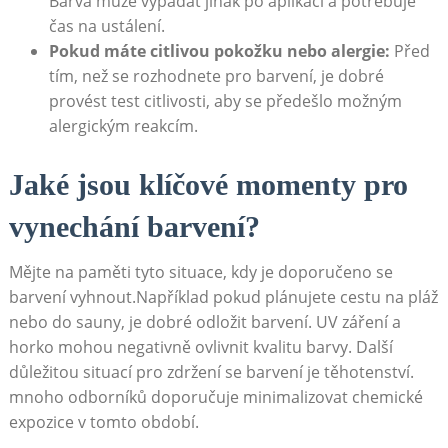
⁣Barva ⁤může vypadat jinak po⁢ aplikaci a potřebuje⁤
čas ​na ustálení.
Pokud máte citlivou pokožku nebo⁣ alergie:
Před
tím,‌ než se rozhodnete pro barvení, ⁤je dobré
provést⁢ test citlivosti, aby se předešlo možným⁣
alergickým⁤ reakcím.
Jaké jsou klíčové momenty pro
vynechání barvení?
Mějte na paměti ⁢tyto situace, kdy⁢ je doporučeno⁤ se⁢
barvení vyhnout.Například⁤ pokud ‌plánujete cestu‍ na pláž⁣
nebo ‍do sauny, ⁣je dobré⁣ odložit barvení. UV záření a
horko mohou negativně ovlivnit kvalitu barvy. Další
důležitou situací pro zdržení se⁤ barvení ‍je⁢ těhotenství.
mnoho odborníků ⁣doporučuje minimalizovat ‍chemické
expozice v⁣ tomto období.