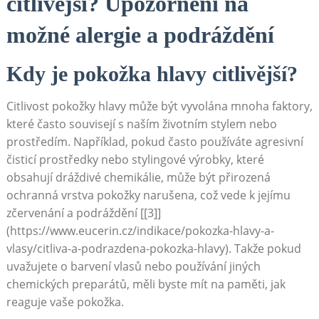
citlivější? Upozornění na​
možné⁢ alergie a podráždění
Kdy je pokožka hlavy citlivější?
Citlivost‍ pokožky⁤ hlavy může‌ být vyvolána mnoha faktory,
které často‌ souvisejí s ‍naším životním stylem nebo
‍prostředím. Například, pokud často používáte agresivní
čisticí prostředky ⁣nebo stylingové​ výrobky, které
obsahují dráždivé chemikálie, může⁤ být přirozená
ochranná vrstva pokožky narušena,‍ což vede ‌k jejímu
zčervenání⁢ a podráždění‍ [[3]]
(https://www.eucerin.cz/indikace/pokozka-hlavy-a-
vlasy/citliva-a-podrazdena-pokozka-hlavy). Takže pokud
uvažujete o⁣ barvení vlasů nebo používání jiných
chemických preparátů, měli byste mít‍ na paměti, jak
reaguje vaše‌ pokožka.