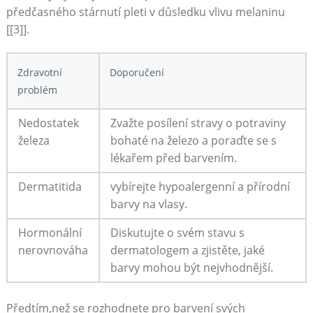
předčasného⁤ stárnutí pleti v ⁤důsledku vlivu⁤ melaninu
[[3]].
Zdravotní‌
Doporučení
problém
Nedostatek
Zvažte posílení ​stravy o potraviny
železa
bohaté ‍na železo a poraďte se ​s
lékařem před⁢ barvením.
Dermatitida
vybírejte hypoalergenní a přírodní
barvy⁤ na vlasy.
Hormonální
Diskutujte⁤ o svém stavu s
nerovnováha
dermatologem a⁤ zjistěte, ​jaké
barvy ⁤mohou být nejvhodnější.
Předtím,než se rozhodnete pro‍ barvení svých