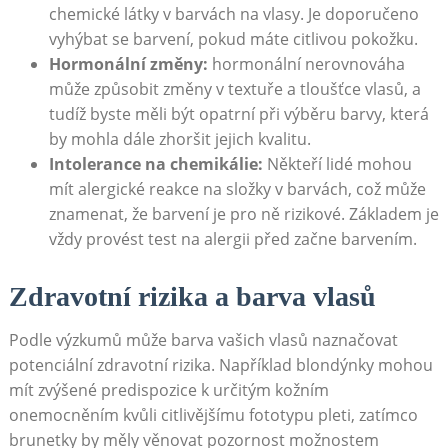
chemické ‍látky ‍v barvách na vlasy. Je doporučeno
vyhýbat se⁣ barvení, ‌pokud máte citlivou ‍pokožku.
Hormonální změny:
hormonální nerovnováha
může způsobit změny ‌v textuře a ‍tloušťce vlasů, a
tudíž ⁣byste měli být opatrní při ​výběru barvy, která‌
by ⁣mohla dále zhoršit jejich​ kvalitu.
Intolerance na‍ chemikálie:
Někteří lidé mohou
mít alergické reakce na složky v barvách, což může⁢
znamenat, že barvení ⁤je pro ně ⁣rizikové. Základem je
vždy provést⁢ test na⁣ alergii před začne barvením.
Zdravotní rizika a barva⁤ vlasů
Podle výzkumů může barva vašich vlasů naznačovat
potenciální zdravotní rizika. Například ⁤blondýnky mohou
mít zvýšené predispozice ‍k určitým kožním
onemocněním kvůli citlivějšímu fototypu pleti, zatímco‍
brunetky‌ by měly‍ věnovat pozornost možnostem⁢