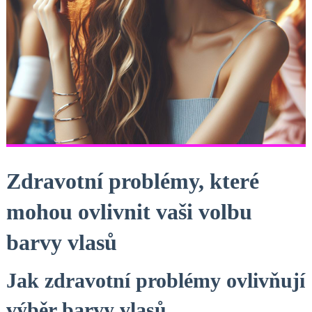
Zdravotní problémy,⁣ které
mohou ovlivnit⁣ vaši⁢ volbu
barvy ​vlasů
Jak zdravotní problémy ovlivňují
⁤výběr​ barvy vlasů