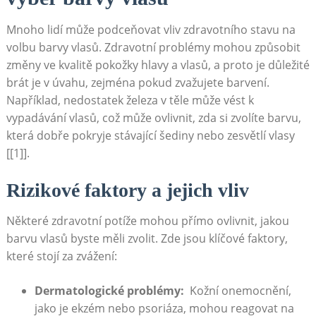
Mnoho lidí může podceňovat ​vliv zdravotního stavu na
volbu barvy vlasů. ⁣Zdravotní problémy mohou způsobit
změny ve kvalitě pokožky ⁢hlavy a vlasů, a proto ⁤je důležité
‌brát je v ⁣úvahu, zejména pokud zvažujete⁢ barvení.
Například, nedostatek železa v​ těle může vést k⁢
vypadávání vlasů, což může ovlivnit, ‌zda si ⁣zvolíte barvu,
která dobře pokryje stávající šediny nebo zesvětlí vlasy
[[1]].
Rizikové faktory a jejich ‍vliv
Některé zdravotní potíže mohou přímo‍ ovlivnit, jakou
barvu vlasů byste měli zvolit. Zde jsou klíčové faktory,
které stojí​ za zvážení:
Dermatologické problémy:
⁢ Kožní onemocnění,
jako je ekzém nebo psoriáza, mohou⁣ reagovat na