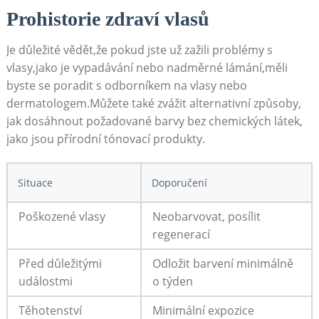
Prohistorie zdraví vlasů
Je ​důležité vědět,že pokud jste ‌už zažili⁢ problémy ‌s
vlasy,jako je vypadávání nebo nadměrné lámání,měli
byste⁣ se poradit s odborníkem na vlasy nebo
dermatologem.Můžete také zvážit alternativní⁤ způsoby,
jak ⁣dosáhnout požadované barvy bez chemických⁤ látek,
jako jsou přírodní tónovací⁣ produkty.
Situace
Doporučení
Poškozené vlasy
Neobarvovat, posílit
regenerací
Před důležitými
Odložit barvení minimálně
událostmi
o týden
Těhotenství
Minimální expozice​