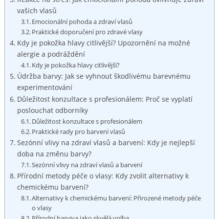
⁢vašich vlasů
Emocionální pohoda ‌a zdraví vlasů
Praktické doporučení pro ⁤zdravé vlasy
Kdy je pokožka ​hlavy​ citlivější? Upozornění na​ možné⁢
alergie a podráždění
Kdy je pokožka hlavy citlivější?
Údržba ‍barvy: Jak se vyhnout škodlivému barevnému
experimentování
Důležitost konzultace s profesionálem: Proč​ se vyplatí
poslouchat​ odborníky
Důležitost konzultace s profesionálem
Praktické rady‌ pro ‌barvení vlasů
Sezónní⁢ vlivy⁣ na zdraví vlasů a barvení: ‌Kdy je nejlepší
doba na změnu barvy?
Sezónní vlivy na zdraví vlasů a barvení
Přírodní metody péče‌ o vlasy: Kdy zvolit⁣ alternativy k
chemickému barvení?
Alternativy k chemickému ⁤barvení: Přirozené⁢ metody péče
o vlasy
Přírodní barviva jako skvělá volba