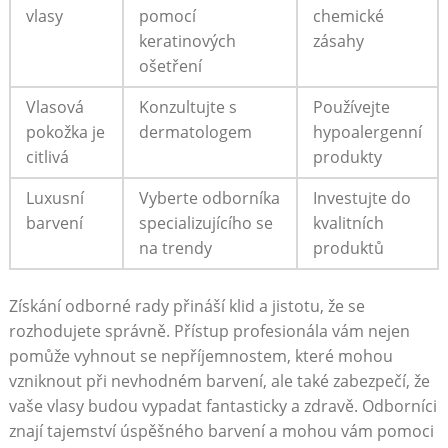
vlasy
pomocí
chemické‌
keratinových
zásahy
ošetření
Vlasová⁤
Konzultujte ⁤s
Používejte
pokožka je
‍dermatologem
hypoalergenní
citlivá
produkty
Luxusní
Vyberte odborníka
Investujte ​do
barvení
⁢specializujícího⁣ se
kvalitních
na trendy
produktů
Získání ‌odborné rady přináší klid ‍a jistotu, že se
rozhodujete⁢ správně.‌ Přístup ‌profesionála⁤ vám nejen
pomůže⁢ vyhnout se nepříjemnostem, které mohou
vzniknout ‌při nevhodném barvení, ⁣ale také zabezpečí, že⁣
vaše vlasy‍ budou vypadat⁣ fantasticky ⁢a zdravě. Odborníci
znají tajemství úspěšného barvení a⁢ mohou vám pomoci