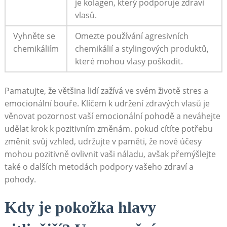
‍je kolagen, který podporuje ⁣zdraví
vlasů.
Vyhněte se‍
Omezte ‍používání agresivních
chemikáliím
chemikálií a stylingových⁣ produktů,
které mohou vlasy⁣ poškodit.
Pamatujte, že většina lidí zažívá ve svém‌ životě stres a
emocionální bouře. Klíčem k​ udržení zdravých vlasů je
věnovat pozornost vaší⁤ emocionální ⁤pohodě ​a neváhejte
udělat krok k pozitivním změnám. ‌pokud⁢ cítíte⁢ potřebu⁢
změnit svůj vzhled, udržujte v paměti, že nové ⁢účesy
mohou⁣ pozitivně‍ ovlivnit ​vaši náladu, avšak přemýšlejte
⁢také⁤ o ‌dalších metodách⁤ podpory vašeho ‌zdraví ‍a
pohody.
Kdy je pokožka ​hlavy​