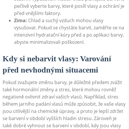
pečlivě vyberte barvy, které⁤ posílí ⁢vlasy a​ ochrání je
před vnějšími faktory.
Zima:
⁢Chlad a⁤ suchý vzduch mohou vlasy
vysušovat. Pokud‌ se‍ chystáte barvit, zaměřte se na ​
intenzivní ​hydratační kúry před⁣ a po aplikaci barvy, ​
abyste minimalizovali poškození.
Kdy si nebarvit​ vlasy: Varování
před nevhodnými situacemi
Pokud zvažujete⁢ změnu barvy, ⁤je⁤ důležité předem zvážit
také hormonální změny ⁤a stres,⁣ které‍ mohou rovněž
negativně ovlivnit zdraví vašich vlasů. Například, stres
během jarního padání ​vlasů může způsobit, že vaše vlasy
jsou citlivější na chemické úpravy, a proto‍ je lepší zdržet
se barvení v období‌ vyšších ⁤hladin stresu. Zároveň je
také dobré vyhnout⁣ se barvení v období, kdy jsou vlasy