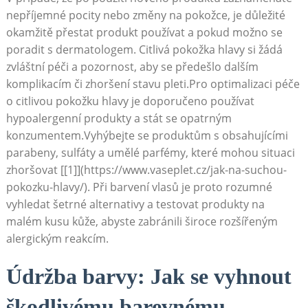
nepříjemné pocity nebo‍ změny na⁤ pokožce, je důležité
okamžitě přestat produkt používat ‍a pokud možno se
⁢poradit‍ s ⁣dermatologem. Citlivá ⁣pokožka ⁣hlavy‍ si žádá
zvláštní péči a pozornost, aby⁤ se⁤ předešlo dalším
komplikacím či ‌zhoršení‍ stavu ⁣pleti.Pro optimalizaci péče
o citlivou pokožku⁣ hlavy je doporučeno používat
hypoalergenní‍ produkty a⁣ stát se opatrným
konzumentem.Vyhýbejte ⁤se produktům s obsahujícími
parabeny, sulfáty​ a umělé parfémy, které mohou situaci
zhoršovat⁣ [[1]](https://www.vaseplet.cz/jak-na-suchou-
pokozku-hlavy/). Při barvení vlasů je proto rozumné
‍vyhledat šetrné alternativy a testovat produkty na
malém kusu kůže,​ abyste⁤ zabránili široce rozšířeným
‌alergickým reakcím.
Údržba ‍barvy: Jak se vyhnout
škodlivému barevnému