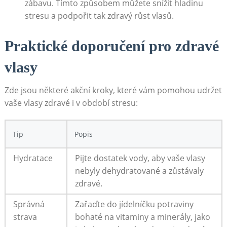
⁢zábavu. Tímto⁢ způsobem můžete‍ snížit hladinu
stresu a⁢ podpořit tak⁢ zdravý růst vlasů.
Praktické doporučení pro ⁤zdravé
vlasy
Zde ⁤jsou ‌některé akční kroky, které vám pomohou udržet‌
vaše vlasy ⁣zdravé i v období stresu:
Tip
Popis
Hydratace
Pijte dostatek vody, aby⁣ vaše vlasy
nebyly dehydratované‌ a ⁢zůstávaly
zdravé.
Správná
Zařaďte ‍do‌ jídelníčku potraviny
‍strava
bohaté na vitaminy a minerály, jako