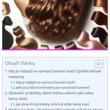
Obsah článku
Kdy⁣ je‌ nejlepší se⁢ vyhnout barvení vlasů? ⁢Zjistěte klíčové
momenty
Kdy je nejlepší se vyhnout barvení vlasů?
Jaké jsou klíčové momenty pro vynechání barvení?
Zdravotní problémy,⁣ které mohou ovlivnit⁣ vaši⁢ volbu
barvy ​vlasů
Jak zdravotní problémy ovlivňují ⁤výběr​ barvy vlasů
Reakce na stres: Jak emocionální pohoda ovlivňuje zdraví