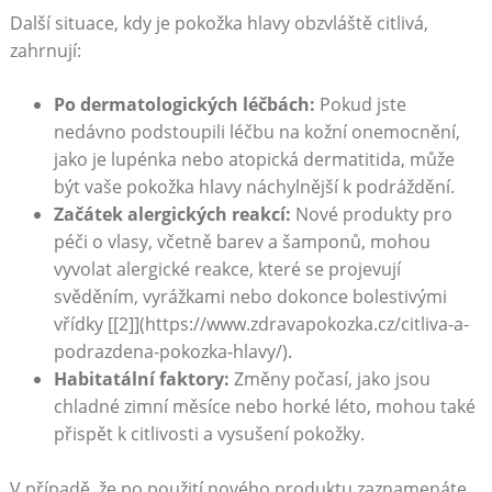
Další situace, kdy je pokožka hlavy ‌obzvláště citlivá,
zahrnují:
Po dermatologických‍ léčbách:
Pokud jste
nedávno podstoupili léčbu⁢ na kožní onemocnění, ​
jako je ‍lupénka nebo atopická‌ dermatitida, může
být ⁢vaše ⁣pokožka hlavy náchylnější k⁤ podráždění.
Začátek alergických reakcí:
Nové produkty pro
péči o vlasy,⁤ včetně barev‍ a​ šamponů, mohou
vyvolat alergické reakce, které‍ se projevují
‍svěděním, vyrážkami ​nebo dokonce bolestivými
vřídky [[2]](https://www.zdravapokozka.cz/citliva-a-
podrazdena-pokozka-hlavy/).
Habitatální faktory:
Změny počasí, ⁢jako jsou
chladné zimní měsíce nebo horké léto, mohou také
⁣přispět k citlivosti a vysušení pokožky.
V​ případě, že po použití nového produktu zaznamenáte