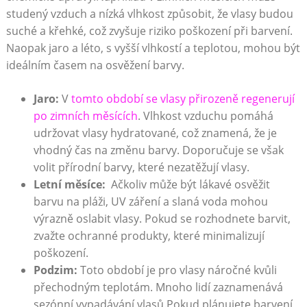
‍studený vzduch a nízká vlhkost způsobit,‍ že vlasy‌ budou
suché ‍a křehké, což zvyšuje riziko poškození při barvení.
Naopak ⁢jaro a léto, s ⁤vyšší vlhkostí a teplotou, mohou být
ideálním časem na osvěžení barvy.
Jaro:
V⁢
tomto období ‌se ‍vlasy přirozeně regenerují
⁤po zimních měsících
. Vlhkost‌ vzduchu pomáhá
⁣udržovat vlasy hydratované, což znamená, že je
⁢vhodný čas na změnu barvy. Doporučuje se‍ však
volit přírodní⁤ barvy,⁢ které nezatěžují vlasy.
Letní měsíce:
⁢ Ačkoliv‌ může ​být lákavé osvěžit
barvu⁣ na pláži, ⁢UV záření a slaná voda mohou
výrazně oslabit ​vlasy. Pokud se⁣ rozhodnete barvit,
zvažte ochranné ‍produkty,​ které ⁤minimalizují
poškození.
Podzim:
Toto⁢ období je pro ‌vlasy náročné kvůli
přechodným ⁤teplotám. Mnoho lidí⁢ zaznamenává‍
sezónní vypadávání vlasů.Pokud⁣ plánujete barvení,