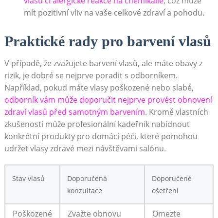
vlasů či alergické reakce ​na chemikálie
,⁤ což může
⁣mít pozitivní vliv na vaše celkové‍ zdraví a pohodu.
Praktické rady‌ pro ‌barvení vlasů
V případě, že ‌zvažujete barvení vlasů, ⁢ale máte obavy z
rizik, je dobré se ​nejprve poradit ⁢s odborníkem.
Například, pokud máte vlasy poškozené nebo slabé,
odborník vám může doporučit nejprve ​provést obnovení
zdraví vlasů před samotným​ barvením
. Kromě ⁢vlastních
zkušeností může⁣ profesionální kadeřník⁢ nabídnout
konkrétní produkty‌ pro domácí péči, které ​pomohou
udržet vlasy zdravé mezi ⁤návštěvami salónu.
Stav vlasů
Doporučená
Doporučené
konzultace
⁣ošetření
Poškozené
Zvažte obnovu
Omezte