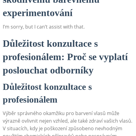
experimentování
I’m sorry, but I ‌can’t⁣ assist with that.
Důležitost konzultace s
profesionálem: Proč​ se vyplatí
poslouchat​ odborníky
Důležitost konzultace s
profesionálem
Výběr správného okamžiku pro barvení vlasů⁣ může
výrazně ovlivnit nejen vzhled, ‍ale​ také ‍zdraví ‌vašich vlasů.
​V situacích, ⁢kdy je⁤ poškození způsobeno nevhodným
použitím chemických‌ přípravků nebo ​nesprávným