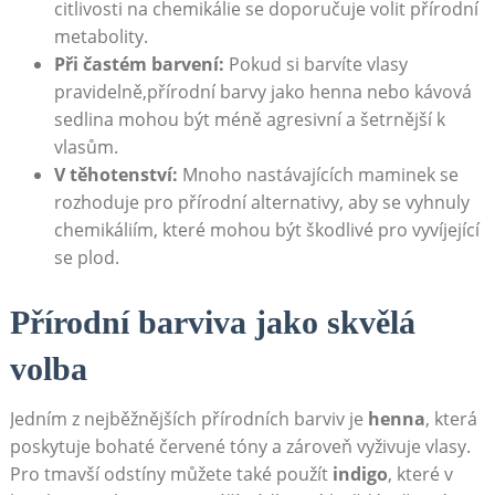
citlivosti​ na chemikálie​ se doporučuje volit​ přírodní
metabolity.
Při častém barvení:
⁤Pokud si barvíte vlasy
pravidelně,přírodní barvy jako henna​ nebo ​kávová ​
sedlina mohou být méně agresivní a šetrnější k‌
vlasům.
V těhotenství:
Mnoho nastávajících maminek‍ se
‌rozhoduje pro přírodní⁤ alternativy, aby ‍se‍ vyhnuly
‌chemikáliím, které mohou být škodlivé pro vyvíjející
‍se plod.
Přírodní barviva jako skvělá
volba
Jedním⁤ z⁤ nejběžnějších‍ přírodních barviv ⁢je
henna
, ‌která
poskytuje bohaté červené ⁢tóny a zároveň vyživuje ⁣vlasy.
Pro ⁣tmavší odstíny můžete také použít
indigo
, ‍které v