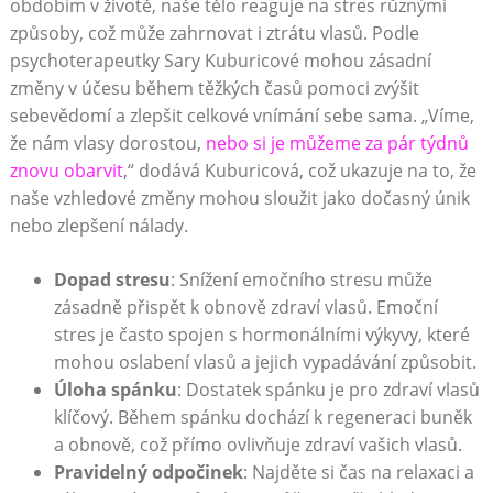
obdobím v životě, naše tělo⁢ reaguje na ‍stres různými
‌způsoby,‍ což může zahrnovat ​i ztrátu vlasů. Podle‍
psychoterapeutky​ Sary Kuburicové mohou zásadní
změny ‌v účesu během těžkých ‌časů ⁢pomoci zvýšit
sebevědomí a zlepšit celkové ⁣vnímání sebe sama.⁢ „Víme,
že⁣ nám vlasy dorostou,
nebo si je můžeme za pár týdnů
znovu obarvit
,“ dodává Kuburicová,⁤ což ukazuje‍ na to, ‍že
‍naše vzhledové změny‍ mohou sloužit jako dočasný únik
nebo ‍zlepšení nálady.
Dopad stresu
: ⁢Snížení emočního⁣ stresu může
zásadně ⁣přispět k‌ obnově ⁣zdraví vlasů. Emoční
stres je často ⁤spojen s hormonálními​ výkyvy, které
mohou oslabení vlasů a⁣ jejich vypadávání‌ způsobit.
Úloha spánku
: Dostatek spánku je pro zdraví vlasů
klíčový. ⁤Během⁢ spánku dochází k ​regeneraci ‍buněk ​
a ⁣obnově, což přímo ovlivňuje zdraví vašich vlasů.
Pravidelný odpočinek
: Najděte⁢ si ​čas na‌ relaxaci a