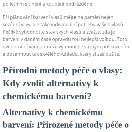
po ⁣letním slunění‍ a koupání podrážděné.
Při plánování barvení ​vlasů​ mějte ‌na paměti​ nejen
⁣sezónní vlivy,‌ ale také individuální potřeby vašich ​vlasů.
Pečlivě vyhodnoťte stav svých vlasů‍ a ‌zvažte, zda je⁤
barvení ⁤v daném čase opravdu⁢ tou nejlepší volbou. Toto
uvědomění vám‌ pomůže vyhnout se⁢ vážným poškozením
a dosáhnout tak​ skvělého vzhledu, který ⁢si zasloužíte.
Přírodní metody péče‌ o vlasy:
Kdy zvolit⁣ alternativy k
chemickému barvení?
Alternativy k chemickému
⁤barvení: Přirozené⁢ metody péče o