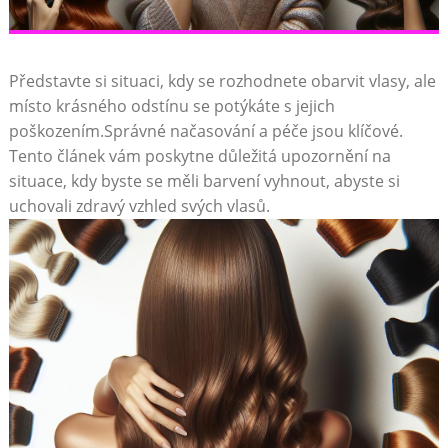
Představte⁢ si situaci, kdy⁤ se rozhodnete‍ obarvit vlasy, ale
místo krásného odstínu​ se‍ potýkáte s jejich
poškozením.Správné načasování ‍a péče jsou⁢ klíčové.
Tento článek vám poskytne důležitá upozornění na
situace, kdy byste se měli ​barvení ​vyhnout, abyste ​si
uchovali zdravý vzhled svých vlasů.