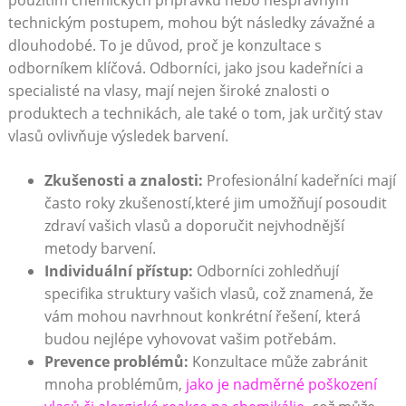
technickým postupem,⁣ mohou ⁤být následky závažné ⁤a
dlouhodobé. To je důvod,⁢ proč je ‍konzultace s
odborníkem klíčová. Odborníci, jako⁣ jsou⁢ kadeřníci a⁢
specialisté‌ na vlasy, mají nejen⁢ široké znalosti o
produktech ⁣a technikách,⁢ ale také o tom,‍ jak určitý stav
vlasů ovlivňuje‌ výsledek barvení.
Zkušenosti a znalosti:
Profesionální kadeřníci mají
často⁣ roky zkušeností,které jim umožňují posoudit
‌zdraví ​vašich vlasů a doporučit‍ nejvhodnější‍
metody ⁣barvení.
Individuální ⁤přístup:
‌Odborníci zohledňují
specifika struktury vašich vlasů, ‍což⁢ znamená,‍ že
vám⁢ mohou‌ navrhnout‍ konkrétní ‌řešení,⁢ která
budou nejlépe vyhovovat vašim ‌potřebám.
Prevence problémů:
Konzultace může zabránit‍
mnoha problémům,
jako‌ je​ nadměrné poškození