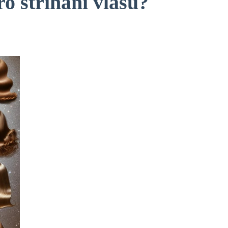
o stříhání vlasů?