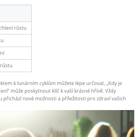
chlení růstu
tu
ní
⁣růstu
m k lunárním cyklům můžete ⁢lépe ‌určovat, ⁤„Kdy ‌je
ní“ může poskytnout‌ klíč k vaší krásné hřívě. Vždy⁢
přichází‌ nové možnosti a⁢ příležitosti ‍pro ‍zdraví vašich