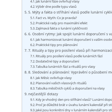
Jak lunární ⁢fáze ovlivňují vlasy
Výběr dne podle typu vlasů
5. Mýty a fakta o stříhání vlasů podle‍ lunární cykli
Fact vs. Myth: Co je⁣ pravda?
Praktické rady pro maximální‌ efekt
Zajímavá fakta o lunární cykličnosti
6.⁣ Osobní rytmy: ⁤Jak⁢ spojit lunární doporučení s⁢
Jak harmonizovat lunární doporučení s vaším oso
Praktické tipy pro plánování
7. Rituály a tipy ‌pro posílení vlasů⁢ při harmoniza
Rituály ​pro posílení vlasů podle ​lunárních fází
Dodatečné tipy a doporučení
Tabulka ‍lunárních fází​ a rituálů pro vlasy
8. ⁤Sledování‌ a plánování: Vyprávění o‍ působení m
Jak Měsíc ovlivňuje vlasy
Planování vašich‌ vlasových rituálů
Tabulka⁣ měsíčních cyklů ​a doporučení na vlasy
nejčastější dotazy
Kdy je vhodný den pro stříhání vlasů? Lunární​ dop
Proč⁣ je důležité brát v ‌úvahu lunární kalendář‍ při st
Jaké ⁤jsou konkrétní dny v lunárním kalendáři pro ⁢st