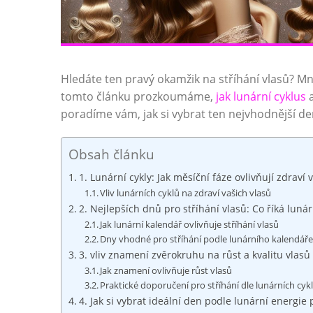
Hledáte ⁤ten pravý okamžik na stříhání vlasů? Mnozí 
tomto článku prozkoumáme, ⁢
jak lunární cyklus
a
poradíme vám, jak si‍ vybrat‌ ten nejvhodnější ⁤d
Obsah článku
1. Lunární cykly: ⁢Jak měsíční fáze ovlivňují zdraví v
Vliv lunárních cyklů na zdraví vašich⁤ vlasů
2. ⁣Nejlepších⁢ dnů pro stříhání‌ vlasů: Co říká luná
Jak lunární⁤ kalendář ovlivňuje stříhání vlasů
Dny ​vhodné pro stříhání ⁢podle ⁤lunárního⁤ kalendář
3. vliv⁣ znamení‍ zvěrokruhu na růst a kvalitu vlasů
Jak⁢ znamení ovlivňuje růst vlasů
Praktické doporučení pro stříhání dle lunárních cyk
4. ‍Jak si vybrat ideální den podle lunární energie 