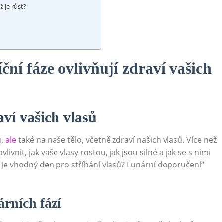
 ⁣je růst?
ční fáze ovlivňují zdraví vašich​
ví vašich⁤ vlasů
,​
ale
⁢také na​ naše tělo, ⁤včetně zdraví našich vlasů.​ Více než
livnit, jak vaše vlasy rostou, jak jsou silné ​a jak se s nimi
dy ‍je vhodný den​ pro stříhání vlasů? ‌Lunární doporučení“
.
árních fází