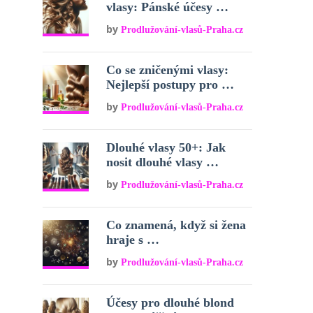
vlasy: Pánské účesy …
by
Prodlužování-vlasů-Praha.cz
Co se zničenými vlasy:
Nejlepší postupy pro …
by
Prodlužování-vlasů-Praha.cz
Dlouhé vlasy 50+: Jak
nosit dlouhé vlasy …
by
Prodlužování-vlasů-Praha.cz
Co znamená, když si žena
hraje s …
by
Prodlužování-vlasů-Praha.cz
Účesy pro dlouhé blond