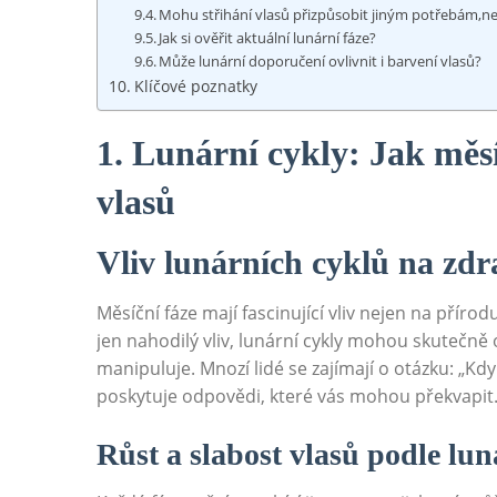
Mohu ⁢střihání ⁢vlasů přizpůsobit jiným ​potřebám,než
Jak si ověřit aktuální ⁤lunární fáze?
Může lunární doporučení ovlivnit i barvení ⁢vlasů?
Klíčové poznatky
1. Lunární cykly: ⁢Jak měsí
vlasů
Vliv lunárních cyklů na zdra
Měsíční⁣ fáze mají ⁣fascinující vliv nejen na ‍přírodu
jen‌ nahodilý vliv, lunární cykly mohou skutečně ov
manipuluje. Mnozí ‍lidé⁣ se zajímají‍ o otázku: „K
poskytuje odpovědi, které vás mohou⁤ překvapit
Růst a slabost​ vlasů podle lun