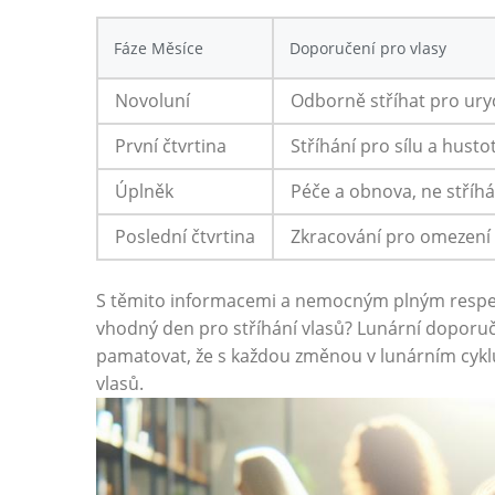
Fáze Měsíce
Doporučení pro vlasy
Novoluní
Odborně stříhat pro ury
První čtvrtina
Stříhání pro sílu ⁣a ⁢husto
Úplněk
Péče a obnova, ne stříhá
Poslední čtvrtina
Zkracování pro​ omezení 
S těmito informacemi a nemocným⁣ plným respekte
vhodný⁤ den pro ​stříhání vlasů? Lunární doporuče
pamatovat, že‌ s ​každou změnou v lunárním ⁣cyklu⁢ 
vlasů.