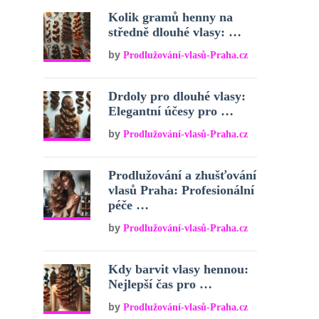
Kolik gramů henny na
středně dlouhé vlasy: …
by
Prodlužování-vlasů-Praha.cz
Drdoly pro dlouhé vlasy:
Elegantní účesy pro …
by
Prodlužování-vlasů-Praha.cz
Prodlužování a zhušťování
vlasů Praha: Profesionální
péče …
by
Prodlužování-vlasů-Praha.cz
Kdy barvit vlasy hennou:
Nejlepší čas pro …
by
Prodlužování-vlasů-Praha.cz