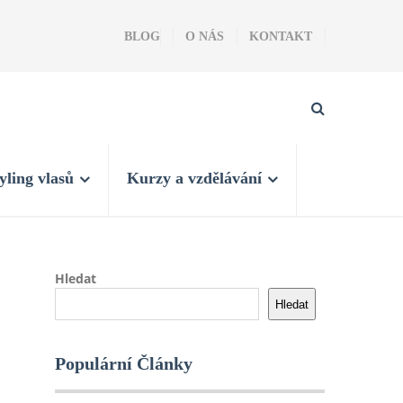
BLOG
O NÁS
KONTAKT
yling vlasů
Kurzy a vzdělávání
Hledat
Hledat
Populární Články