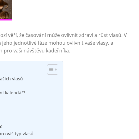
věří, že časování​ může ​ovlivnit zdraví⁢ a ‌růst ⁢vlasů. V
‍ jeho‌ jednotlivé⁤ fáze mohou ​ovlivnit vaše vlasy, a
en pro vaši⁣ návštěvu kadeřníka.
ašich​ vlasů
rní kalendář?
e
lů
pro váš typ vlasů