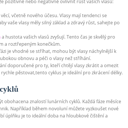
že pozitivně nebo‌ negativně ovlivnit růst vašich vlasů:
 věcí, ⁤včetně ⁢nového účesu.⁢ Vlasy mají tendenci se
by vaše⁣ vlasy měly silný základ a zdravý ‌růst, sahejte po
a
a hustota vašich vlasů zvyšují. Tento ‌čas je ​skvělý pro ​
bým⁣ a roztřepeným konečkům.
​ fázi je vhodné ‌se stříhat, mohou být‌ vlasy ​náchylnější k
lubokou obnovu a péči o vlasy ‌než⁢ stříhání.
ní doporučené pro ty, ‌kteří chtějí vlasy zkrátit a omezit
 rychle pěstovat,tento cyklus je⁢ ideální pro zkrácení délky.
 cyklů
být ⁣obohacena znalostí lunárních cyklů. Každá fáze měsíce
technik. Například během⁢ novoluní můžete vyzkoušet nové
bí⁤ úplňku⁢ je‌ to ideální doba na ‌hloubkové čištění a