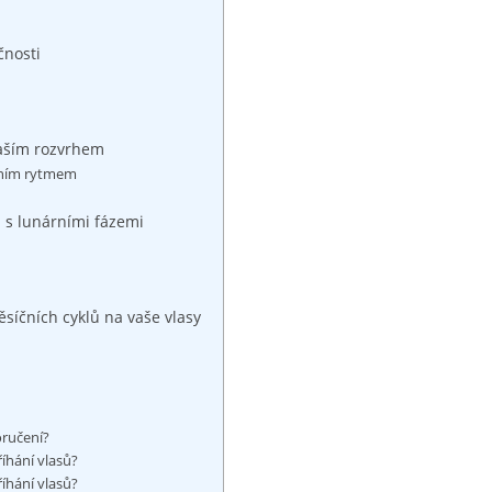
čnosti
 vaším​ rozvrhem
bním rytmem
ci s lunárními fázemi
ěsíčních⁢ cyklů na vaše vlasy
oručení?
říhání ⁢vlasů?
říhání vlasů?