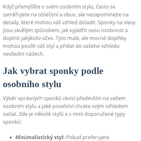
Když přemýšlíte o ​svém osobním stylu, často⁢ se
zaměřujete na ‌oblečení a obuv, ale nezapomínejte na
detaily, ⁢které mohou váš⁢ vzhled doladit. Sponky na vlasy
jsou skvělým ‌způsobem, ⁣jak ⁤vyjádřit svou⁣ osobnost a
doplnit jakýkoliv účes. Tyto malé, ale mocné ‍doplňky
mohou posílit váš styl a přidat​ do vašeho vzhledu
nevšední nádech.
Jak vybrat ‍sponky podle
osobního stylu
Výběr správných ‍sponků​ závisí⁤ především na ​vašem
osobním stylu a jaké poselství chcete svým vzhledem
zaslat. Zde je několik stylů a s nimi doporučené typy
sponků:
Minimalistický styl:
Pokud preferujete