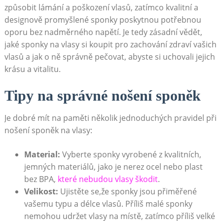
způsobit lámání a poškození vlasů, zatímco kvalitní a
‍designově promyšlené sponky poskytnou⁢ potřebnou‍
oporu bez nadměrného napětí. Je tedy zásadní vědět,
jaké ⁤sponky na vlasy si koupit pro zachování zdraví vašich
vlasů a‌ jak o ně správně‍ pečovat, abyste si uchovali jejich
krásu a ⁤vitalitu.
Tipy na správné nošení sponěk
Je dobré mít na​ paměti několik jednoduchých pravidel ⁤při
nošení sponěk na vlasy:
Material:
Vyberte sponky vyrobené z kvalitních,
jemných materiálů, jako je‌ nerez ocel nebo⁢ plast
⁣bez BPA, ⁣
které nebudou vlasy škodit
.
Velikost:
Ujistěte se,že sponky jsou přiměřené
vašemu typu a délce vlasů. Příliš malé⁢ sponky
nemohou udržet vlasy na místě, zatímco‌ příliš⁤ velké