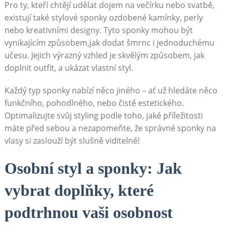
Pro ty, ​kteří chtějí udělat ‍dojem ​na ⁢večírku ⁣nebo svatbě,
existují také stylové‍ sponky ozdobené kamínky, perly
nebo kreativními ⁤designy. Tyto sponky mohou být
vynikajícím způsobem,jak dodat ‌šmrnc i jednoduchému
učesu. Jejich výrazný vzhled je skvělým ‍způsobem, jak
doplnit outfit, ‍a ukázat vlastní styl.
Každý typ sponky nabízí něco jiného – ať⁢ už hledáte něco
funkčního, pohodlného, nebo čistě estetického.
Optimalizujte svůj styling podle toho, ⁢jaké‍ příležitosti
máte před sebou a nezapomeňte, že správné sponky na
vlasy si zaslouží být slušně viditelné!
Osobní styl ‍a sponky: Jak‌
vybrat doplňky, které
podtrhnou vaši osobnost