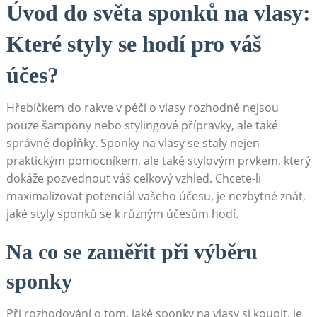
Úvod do světa sponků na vlasy:​
Které styly se hodí pro váš
účes?
Hřebíčkem do rakve​ v⁣ péči o vlasy rozhodně nejsou
⁣pouze šampony nebo stylingové přípravky, ale také
správné doplňky. Sponky na vlasy se staly nejen
praktickým pomocníkem, ale⁤ také stylovým prvkem,⁢ který
dokáže pozvednout váš celkový ⁣vzhled. Chcete-li
⁣maximalizovat potenciál vašeho účesu, je nezbytné znát,
jaké styly sponků se k různým účesům hodí.
Na co se zaměřit při výběru
sponky
Při rozhodování o tom, jaké sponky na vlasy si koupit, je