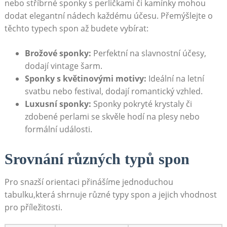
nebo⁣ stříbrné sponky s perličkami ​či kamínky mohou
dodat elegantní nádech každému účesu. Přemýšlejte o‍
těchto⁢ typech ​spon až budete‍ vybírat:
Brožové sponky:
Perfektní na slavnostní účesy,
dodají vintage šarm.
Sponky s květinovými motivy:
Ideální na letní
svatbu nebo festival,⁤ dodají romantický vzhled.
Luxusní sponky:
Sponky ‍pokryté ⁣krystaly či
zdobené perlami se skvěle hodí na plesy​ nebo
formální události.
Srovnání ⁣různých⁤ typů spon
Pro snazší orientaci přinášíme jednoduchou
tabulku,která shrnuje různé typy spon a jejich vhodnost
pro příležitosti.