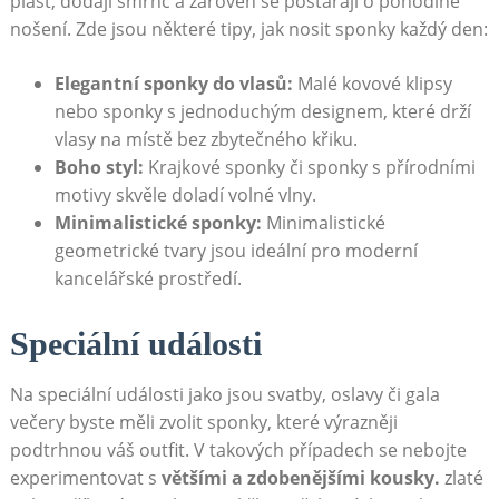
plast, dodají ​šmrnc a zároveň se postarají o pohodlné
nošení. Zde⁢ jsou některé tipy, jak nosit sponky každý den:
Elegantní‌ sponky do vlasů:
Malé kovové klipsy
nebo sponky ⁣s jednoduchým designem, které drží
vlasy na místě bez zbytečného křiku.
Boho styl:
Krajkové sponky či sponky s přírodními
motivy skvěle doladí volné​ vlny.
Minimalistické sponky:
Minimalistické
geometrické tvary jsou ideální‍ pro moderní
kancelářské prostředí.
Speciální ⁣události
Na ​speciální události⁤ jako jsou svatby, oslavy či gala
večery byste měli zvolit sponky, které‌ výrazněji
podtrhnou váš outfit. V ⁣takových případech se nebojte
experimentovat s
většími a ⁣zdobenějšími kousky.
zlaté