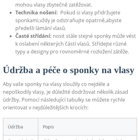
mohou vlasy ⁢zbytečně zatěžovat.
Technika nošení:
‌ Pokud si vlasy přidržujete
sponkami,vždy je odstraňujte opatrně,abyste‍
předešli lámání vlasů.
Časté střídání:
nosit stále stejné sponky může vést⁤
k oslabení některých částí vlasů. Střídejte ⁣různé
typy a designy pro rovnoměrné rozložení zátěže.
Údržba a péče ‍o sponky na vlasy
Aby‌ vaše sponky na vlasy sloužily co nejdéle a
nepoškodily vlasy, je důležité dodržovat několik⁤ zásad
údržby. Pomocí následující tabulky se můžete rychle
orientovat v nejdůležitějších krocích:
Údržba
Popis