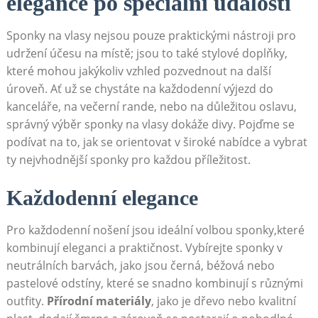
elegance po speciální⁤ události
Sponky na vlasy nejsou pouze praktickými nástroji pro
udržení‌ účesu na místě; jsou to ⁤také stylové doplňky,
které mohou jakýkoliv vzhled pozvednout na další
úroveň. Ať už se chystáte na každodenní výjezd do
kanceláře, na večerní rande, nebo na důležitou oslavu,
správný výběr sponky na vlasy dokáže ‌divy. Pojďme se
podívat na to, jak ⁢se orientovat v široké nabídce a vybrat
ty nejvhodnější sponky pro každou příležitost.
Každodenní elegance
Pro každodenní nošení jsou ideální ⁤volbou⁤ sponky,které
kombinují eleganci a praktičnost. Vybírejte ⁣sponky v ​
neutrálních barvách, ⁤jako jsou černá,‍ béžová nebo
pastelové odstíny, které se snadno kombinují s ​různými
outfity.
Přírodní materiály
, jako je dřevo‌ nebo kvalitní