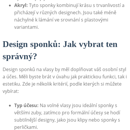
Akryl:
Tyto⁢ sponky kombinují krásu s trvanlivostí a
přicházejí v různých designech.⁤ Jsou také méně⁤
náchylné k lámání ve ⁤srovnání⁤ s ​plastovými
variantami.
Design sponků: Jak vybrat ten
správný?
Design sponků na vlasy ⁢by měl doplňovat váš osobní styl
a účes. ‍Měli byste brát v úvahu jak praktickou funkci, tak i
estetiku.‍ Zde ‍je několik kritérií, podle kterých si můžete
vybírat:
Typ účesu:
‌Na volné vlasy jsou ideální sponky s
většími ⁢zuby, zatímco pro formální účesy se ​hodí
subtilnější ‍designy,​ jako jsou klipy nebo sponky s
perličkami.