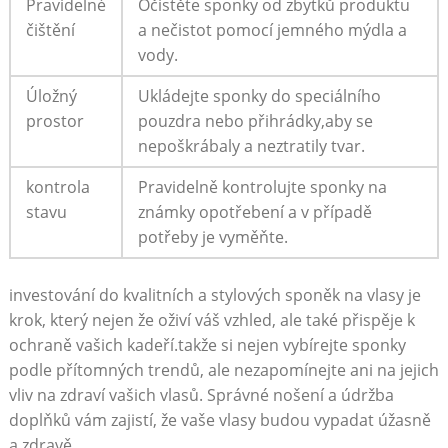
Pravidelné
Očistěte sponky ‌od zbytků ​produktu
čištění
a nečistot pomocí jemného mýdla a
vody.
Úložný
Ukládejte sponky do speciálního ​
prostor
pouzdra nebo přihrádky,aby se
nepoškrábaly ‌a neztratily tvar.
kontrola
Pravidelně kontrolujte sponky na
stavu
známky opotřebení a‌ v případě
potřeby‌ je vyměňte.
investování do​ kvalitních a stylových ⁢sponěk na vlasy je
‌krok, který nejen že oživí‍ váš vzhled, ale také přispěje k
ochraně ⁣vašich kadeří.takže si​ nejen vybírejte sponky
podle přítomných trendů, ale nezapomínejte ​ani na jejich
vliv na zdraví vašich vlasů. Správné nošení a údržba
doplňků ⁣vám ⁢zajistí, ‍že vaše vlasy budou vypadat úžasně
a ⁤zdravě.