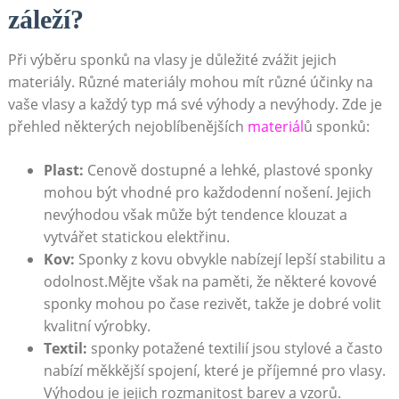
záleží?
Při výběru sponků ⁢na vlasy je důležité zvážit jejich‍
materiály. Různé materiály mohou mít různé účinky na
⁤vaše vlasy a každý ​typ má ⁢své výhody a ⁣nevýhody. Zde je
⁤přehled​ některých ​nejoblíbenějších
materiál
ů sponků:
Plast:
Cenově dostupné​ a lehké, plastové ​sponky
mohou být ‌vhodné pro každodenní nošení. Jejich
nevýhodou však může být tendence klouzat a
⁤vytvářet ‍statickou ‍elektřinu.
Kov:
Sponky z kovu obvykle nabízejí lepší stabilitu ⁣a
odolnost.Mějte ⁢však na ⁢paměti, že některé ⁣kovové
sponky mohou po čase rezivět, takže je dobré volit
kvalitní výrobky.
Textil:
sponky potažené textilií jsou stylové a často
nabízí ​měkkější spojení, které je příjemné pro vlasy. ​
Výhodou ‍je jejich rozmanitost barev a vzorů.