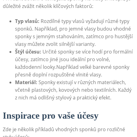
důležité zvážit několik ⁣klíčových faktorů:
Typ vlasů:
Rozdílné ⁣typy vlasů ​vyžadují různé typy
sponků. Například, pro jemné vlasy budou vhodné
sponky s jemným stahováním, zatímco ⁣pro ‌hustější
‌vlasy můžete zvolit ‍silnější varianty.
Štýl účesu:
Určité⁤ sponky se více hodí pro formální
účesy, zatímco jiné jsou ideální pro volné,
každodenní looky.Například velké barevné sponky
přesně doplní ​rozpuštěné‍ vlnité vlasy.
Materiál:
Sponky⁢ existují v⁢ různých ‌materiálech,
včetně plastových, ‍kovových nebo textilních. Každý
z nich má odlišný stylový a praktický efekt.
Inspirace pro vaše účesy
Zde je několik příkladů vhodných sponků pro ⁤rozličné