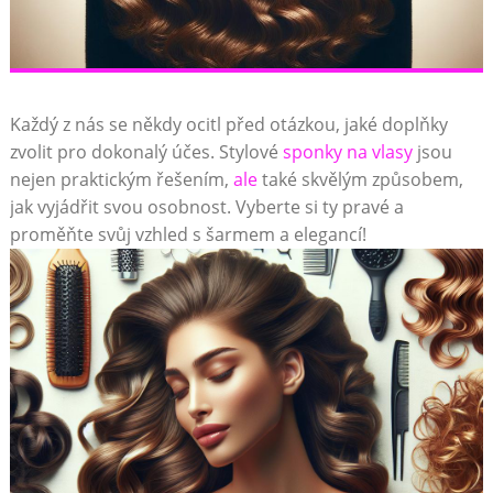
Každý z⁤ nás se někdy ocitl⁤ před ⁢otázkou, jaké doplňky
⁣zvolit pro dokonalý účes. Stylové‌
sponky na vlasy
​jsou
nejen praktickým řešením,
ale
také skvělým způsobem,
jak vyjádřit svou ‍osobnost. Vyberte si ty pravé ⁣a
proměňte svůj vzhled s šarmem a elegancí!