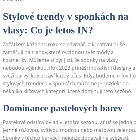
Stylové​ trendy v sponkách ⁣na
vlasy:⁣ Co je⁣ letos IN?
Začátkem každého roku se návrháři a kreativní duše
zaměřují ​na trendy,které ovládnou svět módy a
kosmetiky. Můžeme ⁢si být jisti, že sponky na vlasy
nebudou ​výjimkou. Rok 2023 přináší inovativní ‍designy a
svěží ‍barvy, které oživí každý účes. Když ⁣budeme mluvit o
stylových trendech v sponkách,můžeme je rozdělit do
několika klíčových kategorií,které dominují této sezóně.
Dominance pastelových barev
Pastelové odstíny ovládly letošní sezonu, ⁤ať už​ se jedná o
jemně růžovou, svítivou modrou ⁣nebo ⁤mátovou zelenou.
Sponky‌ v těchto barvách nejenže dodávají na svěžesti,