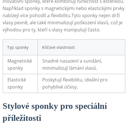
inovativní sponky, které kombinují funkčnost s⁢ estetikou.
Například sponky s​ magnetickými nebo elastickými prvky‍
nabízejí více pohodlí a flexibilitu.Tyto ‍sponky nejen drží
vlasy pevně, ale také minimalizují poškození vlasů, což je
výhodou pro ty,⁤ kteří s vlasy manipulují často.
Typ sponky
Klíčové vlastnosti
Magnetické
Snadné nasazení a ⁣sundání,
sponky
minimalizují⁣ lámání vlasů.
Elastické
Poskytují flexibilitu, ⁢ideální pro
sponky
pohyblivé​ účesy.
Stylové sponky pro speciální
příležitosti