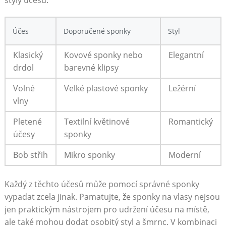
styly účesů:
Účes
Doporučené sponky
Styl
Klasický
Kovové sponky nebo
Elegantní
drdol
barevné klipsy
Volné
Velké ‍plastové sponky
Ležérní
vlny
Pletené
Textilní ​květinové
Romantický
účesy
sponky
Bob střih
Mikro sponky
Moderní
Každý z těchto účesů může pomocí​ správné‌ sponky
vypadat zcela jinak. Pamatujte, že ⁤sponky na vlasy nejsou
jen praktickým nástrojem pro udržení ⁢účesu⁤ na místě,
ale také mohou dodat ⁤osobitý styl a ⁢šmrnc. V kombinaci