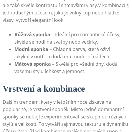
ale také skvěle kontrastují s tmavšími vlasy.V⁢ kombinaci s
jednoduchým účesem, jako je volný cop⁣ nebo hladké
vlasy, vytvoří elegantní ⁢look.
Růžová sponka
– Ideální pro romantické účesy,
skvěle​ se ‌hodí na svatby nebo večírky.
Modrá sponka
– Chladná barva, ​která oživí
jakýkoliv outfit a dodá ‌mu moderní nádech.
Mátová sponka
– Skvělá pro všední ‌dny, dodá
vašemu stylu lehkost a jemnost.
Vrstvení ⁤a kombinace
Dalším ⁤trendem, který v letošním roce získává na
popularitě, je vrstvení sponěk. Místo jedné dominantní
sponky se nebojte experimentovat⁤ se ‌skupinou⁤ různých
stylů a velikostí. ⁢To ​vytváří zajímavou texturu a dynamiku
účesu. Například kombinace malých ⁤perlových spon a