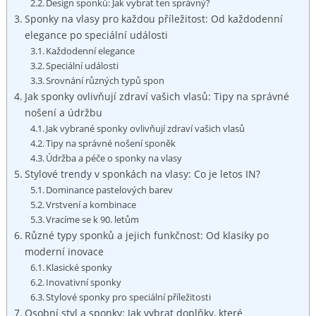
Design sponků: Jak vybrat ten správný?
Sponky na vlasy pro každou příležitost: Od každodenní
elegance po speciální⁤ události
Každodenní elegance
Speciální ⁣události
Srovnání ⁣různých⁤ typů spon
Jak sponky ovlivňují ⁢zdraví vašich‍ vlasů: Tipy‍ na správné
nošení⁢ a údržbu
Jak vybrané sponky ovlivňují zdraví vašich vlasů
Tipy na správné nošení sponěk
Údržba a péče ‍o sponky na vlasy
Stylové​ trendy v sponkách ⁣na vlasy:⁣ Co je⁣ letos IN?
Dominance pastelových barev
Vrstvení ⁤a kombinace
Vracíme se k‍ 90. letům
Různé typy sponků a jejich funkčnost: Od klasiky po
moderní inovace
Klasické sponky
Inovativní sponky
Stylové sponky pro speciální příležitosti
Osobní styl ‍a sponky: Jak‌ vybrat doplňky, které