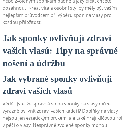
nebo zvoleným sponkám padne a jaký efekt chcete
dosáhnout. Kreativita a‍ osobní styl by měly být vaším
nejlepším průvodcem při výběru spon na ⁤vlasy pro
každou příležitost!
Jak sponky ovlivňují ⁢zdraví
vašich‍ vlasů: Tipy‍ na správné
nošení⁢ a údržbu
Jak vybrané sponky ovlivňují
zdraví vašich vlasů
Věděli jste, ‌že⁢ správná‍ volba sponky na vlasy může
výrazně ovlivnit zdraví vašich ​kadeří? Doplňky na ‍vlasy
nejsou jen estetickým prvkem, ale také ⁤hrají klíčovou roli
v péči o vlasy. Nesprávně zvolené sponky mohou