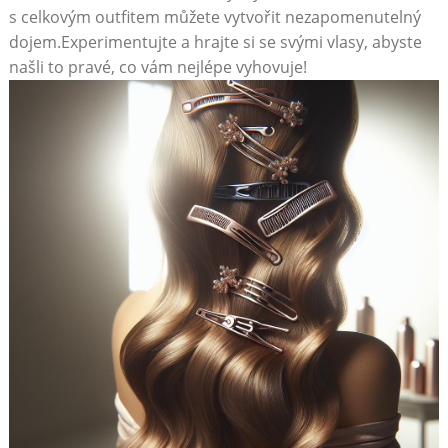
s celkovým outfitem můžete vytvořit nezapomenutelný
dojem.Experimentujte a hrajte si se svými vlasy, abyste
našli to pravé, co vám nejlépe vyhovuje!