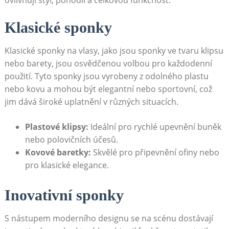
ovlivňují styl, pohodlí a celkovou funkčnost.
Klasické sponky
Klasické sponky​ na vlasy, jako jsou⁢ sponky ve tvaru klipsu
nebo barety, jsou osvědčenou volbou pro každodenní
použití. Tyto sponky jsou vyrobeny z odolného ​plastu
nebo kovu a mohou být elegantní nebo sportovní, což
jim dává široké​ uplatnění ‌v různých situacích.
Plastové​ klipsy:
Ideální pro rychlé upevnění ⁤buněk
nebo polovičních účesů.
Kovové baretky:
Skvělé pro připevnění ofiny nebo⁢
pro klasické elegance.
Inovativní sponky
S nástupem moderního designu se na scénu ‌dostávají