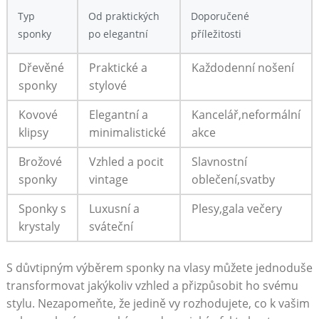
Typ
Od praktických
Doporučené
sponky
po elegantní
příležitosti
Dřevěné
Praktické a
Každodenní nošení
sponky
stylové
Kovové‌
Elegantní a‍
Kancelář,neformální
klipsy
minimalistické
akce
Brožové
Vzhled a pocit
Slavnostní
sponky
vintage
oblečení,svatby
Sponky s
Luxusní a
Plesy,gala večery
krystaly
sváteční
S důvtipným výběrem sponky na ​vlasy můžete jednoduše
transformovat jakýkoliv⁢ vzhled a přizpůsobit ho svému
stylu. Nezapomeňte, že jedině vy rozhodujete, co k vašim