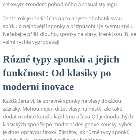
celkovým trendem pohodlného‍ a casual stylingu.
Tento rok je ideální čas na to,abyste obohatili svou
sbírku o nejnovější sponky a přizpůsobili je svému ⁣stylu.
Nečekejte příliš dlouho,⁣ sponky na vlasy, které ‌jsou IN, ​se
velmi rychle vyprodávají!
Různé typy sponků a jejich
funkčnost: Od klasiky po
moderní inovace
Každá⁢ žena ví, že správné ⁤sponky na vlasy dokážou
zázraky. Mohou nejen držet vlasy na ⁣místě, ⁢ale také
⁤dodat osobité kouzlo ⁣každému účesu.Od jednoduchých
klasických sponěk po moderní designové kousky, výběr
je dnes opravdu široký. Zjistěte, ‌jak různé⁤ typy sponků