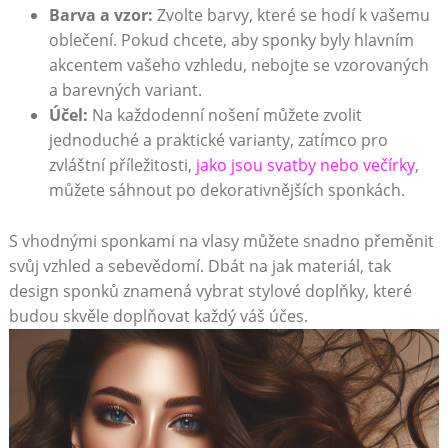
Barva a vzor:
Zvolte barvy, které se⁣ hodí k vašemu
oblečení. Pokud chcete, aby sponky byly hlavním
akcentem vašeho vzhledu, nebojte se vzorovaných
a barevných‍ variant.
Účel:
Na každodenní nošení můžete zvolit
jednoduché‌ a praktické varianty,‍ zatímco pro
zvláštní příležitosti,
jako jsou svatby nebo večírky
,
můžete sáhnout po dekorativnějších sponkách.
S vhodnými sponkami na vlasy můžete snadno přeměnit
svůj vzhled ‍a sebevědomí. Dbát⁣ na jak⁤ materiál,‍ tak
design ‌sponků znamená vybrat stylové‍ doplňky, které
budou ‍skvěle doplňovat každý váš účes.