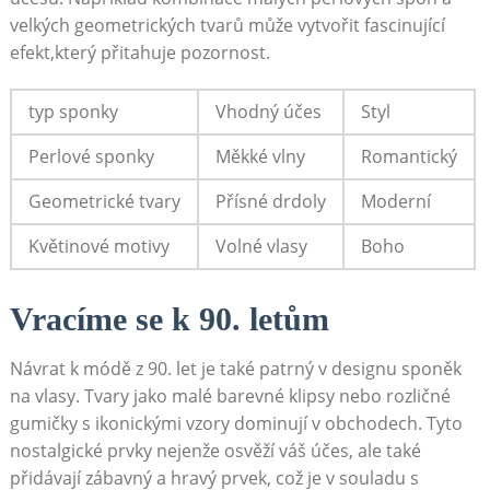
‍velkých geometrických tvarů může vytvořit fascinující
efekt,který přitahuje ​pozornost.
typ sponky
Vhodný účes
Styl
Perlové sponky
Měkké vlny
Romantický
Geometrické tvary
Přísné drdoly
Moderní
Květinové motivy
Volné vlasy
Boho
Vracíme se k‍ 90. letům
Návrat k⁢ módě z 90. let⁤ je také patrný v designu sponěk
na ⁣vlasy. Tvary jako malé barevné klipsy nebo rozličné
gumičky s ikonickými vzory ⁢dominují v obchodech. Tyto
nostalgické⁢ prvky⁤ nejenže osvěží váš účes, ale také
přidávají zábavný a hravý prvek, což je v souladu s