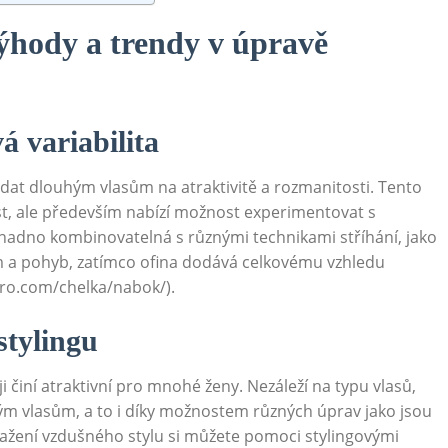
Výhody a trendy v úpravě
vá variabilita
dodat dlouhým vlasům na atraktivitě a rozmanitosti. Tento
t, ale především nabízí možnost experimentovat s
snadno kombinovatelná s různými technikami stříhání, jako
bjem a pohyb, zatímco ofina dodává celkovému vzhledu
xpro.com/chelka/nabok/).
stylingu
i činí atraktivní pro mnohé ženy. Nezáleží na typu vlasů,
tým vlasům, a to i díky možnostem různých úprav jako jsou
ažení vzdušného stylu si můžete pomoci stylingovými