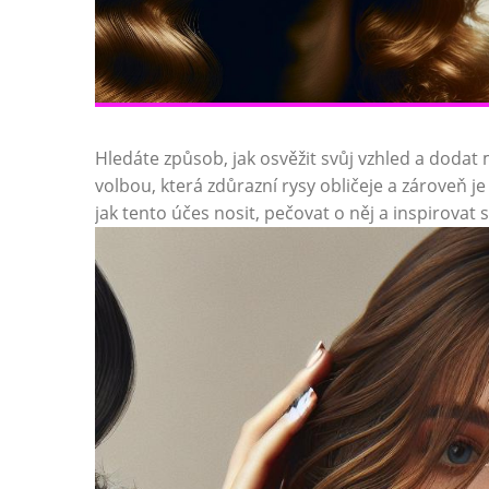
Hledáte způsob, jak osvěžit svůj vzhled a dodat 
volbou, která zdůrazní rysy obličeje a zároveň j
jak tento účes nosit, pečovat o něj a inspirovat