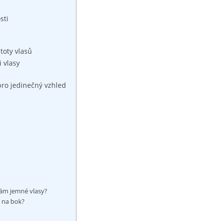
sti
stoty vlasů
i vlasy
pro jedinečný vzhled
mám jemné vlasy?
u na bok?