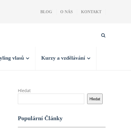
BLOG
O NÁS
KONTAKT
yling vlasů
Kurzy a vzdělávání
Hledat
Hledat
Populární Články