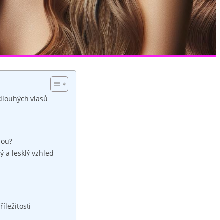
 dlouhých vlasů
nou?
ý a lesklý vzhled
íležitosti