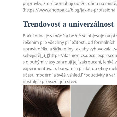
přípravky, které pomáhají udržet ofinu na místě,
(https://www.andopa.cz/blog/jak-na-profesionaln
Trendovost a univerzálnost
Boční ofina je v módě a běžně se objevuje na p
řešením pro všechny příležitosti, od formálních 
upravit délku a šířku ofiny tak,aby vyhovovala tv
sebejistě[[3]](https://ifashion-cs.decorexpro.c
s dlouhými vlasy zahrnují její zakroucení, lehk
experimentovat s barvami a přidat do ofiny melí
účesu moderní a svěží vzhled.Productivity a varia
nostalgie provázet jen stěží.