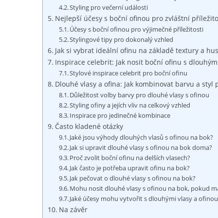
Styling pro večerní události
Nejlepší účesy s boční ofinou pro zvláštní příležito
Účesy s boční ofinou pro výjimečné příležitosti
Stylingové tipy pro dokonalý vzhled
Jak si vybrat ideální ofinu na základě textury a hu
Inspirace celebrit: Jak nosit boční ofinu s dlouhým
Stylové inspirace celebrit pro boční ofinu
Dlouhé vlasy a ofina: Jak kombinovat barvu a styl 
Důležitost volby barvy pro dlouhé vlasy s ofinou
Styling ofiny a jejích vliv na celkový vzhled
Inspirace pro jedinečné kombinace
Často kladené otázky
Jaké jsou výhody dlouhých vlasů s ofinou na bok?
Jak si upravit dlouhé vlasy s ofinou na bok doma?
Proč zvolit boční ofinu na delších vlasech?
Jak často je potřeba upravit ofinu na bok?
Jak pečovat o dlouhé vlasy s ofinou na bok?
Mohu nosit dlouhé vlasy s ofinou na bok, pokud 
Jaké účesy mohu vytvořit s dlouhými vlasy a ofino
Na závěr