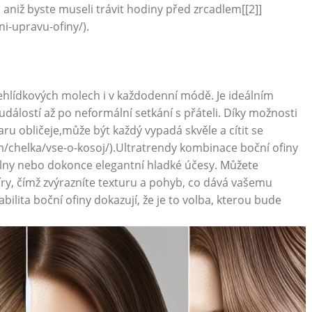
 aniž byste museli trávit hodiny před zrcadlem[[2]]
i-upravu-ofiny/).
řehlídkových molech i v každodenní módě. Je ideálním
událostí až po neformální setkání s přáteli. Díky možnosti
aru obličeje,může být každý vypadá skvěle a cítit se
om/chelka/vse-o-kosoj/).Ultratrendy kombinace boční ofiny
é vlny nebo dokonce elegantní hladké účesy. Můžete
ry, čímž zvýrazníte texturu a pohyb, co dává vašemu
bilita boční ofiny dokazují, že je to volba, kterou bude