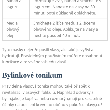
Banán a⁣
Rozmixujte zralý banán a smíchejte s
jogurt
jogurtem. Naneste na vlasy na 30
minut, poté důkladně ⁢opláchněte.
Med a
Smíchejte 2 lžíce medu‌ s 2 lžícemi
olivový
olivového ​oleje. Aplikujte na vlasy a
olej
nechte působit 40 minut.
Tyto masky‍ nejenže ‍posílí vlasy, ale ⁣také je vyživí a
hydratují. Pravidelným používáním můžete dosáhnout
lubrikace ‌a zdravého vzhledu vlasů.
Bylinkové tonikum
Pravidelná vlasová tonika mohou také⁢ přispět k
revitalizaci vlasových folikulů. Například odvarky ⁣z
bylin,jako je kopřiva nebo rozmarýn,mají prokazatelné
účinky ⁣na posílení krevního oběhu v pokožce hlavy,což