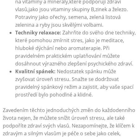
na vitamíny a minerály,které podporují zdraví
vlasů,jako jsou vitaminy skupiny B,zinek a⁤ železo.
Potraviny jako ořechy, semena, zelená ‍listová
⁤zelenina a ryby jsou skvělými volbami.
Techniky relaxace:
‍Zahrňte do svého dne techniky,
které⁣ pomohou zmírnit stres,‍ jako je meditace,
hluboké dýchání nebo​ aromaterapie. Při
pravidelném praktickém uplatňování můžete
dosáhnout výrazného zlepšení ⁤psychického zdraví.
Kvalitní spánek:
Nedostatek spánku ​může
zvyšovat úroveň stresu. Snažte se dodržovat
pravidelný ⁤spánkový režim a zajistit, aby vaše spací
prostředí bylo pohodlné a klidné.
Zavedením těchto jednoduchých změn do každodenního
života nejen, že můžete snížit úroveň stresu,⁣ ale také
podpoříte zdraví svých vlasů. Nezapomínejte, že klíčem k
⁢zdravým ⁤a silným vlasům je péče o sebe jako​ celek,