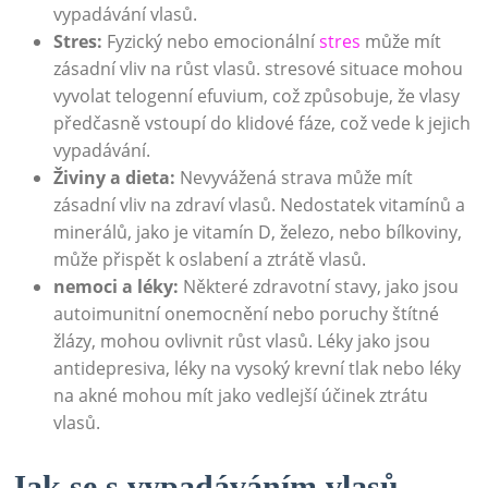
vypadávání vlasů.
Stres:
Fyzický nebo emocionální
stres
může mít
zásadní ‍vliv‍ na růst vlasů.‍ stresové situace mohou
vyvolat telogenní efuvium, což způsobuje, že vlasy
předčasně vstoupí do klidové fáze, což vede k ⁢jejich
vypadávání.
Živiny a dieta:
Nevyvážená strava ‌může mít
zásadní vliv na zdraví vlasů. Nedostatek vitamínů⁣ a
minerálů, jako je vitamín⁣ D, železo, nebo bílkoviny,
může přispět k⁤ oslabení a ztrátě vlasů.
nemoci a léky:
⁤Některé zdravotní‍ stavy,​ jako jsou
autoimunitní onemocnění nebo poruchy štítné
žlázy, mohou ovlivnit růst vlasů. Léky jako⁤ jsou⁣
antidepresiva, léky ⁤na ‌vysoký krevní tlak nebo léky‌
na akné mohou mít ‍jako vedlejší účinek ztrátu
vlasů.
Jak se s vypadáváním vlasů