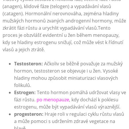
(anagen), klidové fáze (telogen) a vypadávání vlasů
(catagen). Hormonální nerovnováha, zejména ‌hladiny
mužských hormonů zvaných androgenní hormony, může
⁣zkrátit fázi růstu a urychlit⁢ vypadávání vlasů.Tento
proces je obzvlášť evidentní u žen během menopauzy,
⁣kdy se hladiny estrogenu snižují, což může vést k řídnutí
⁢vlasů a jejich ztrátě.
Testosteron:
Ačkoliv se běžně považuje za mužský
hormon, testosteron ⁢se‍ objevuje i u žen. Vysoké
hladiny mohou způsobit miniaturizaci vlasových
folikulů.
Estrogen:
Tento hormon pomáhá udržovat vlasy ve
fázi⁢ růstu.
po menopauze
, kdy dochází k ⁢poklesu
estrogenu, může být vypadávání vlasů výraznější.
progesteron:
Hraje roli v regulaci cyklu růstu vlasů⁣
a může pomoci s udržením zdravé vegetace na
hlavě.