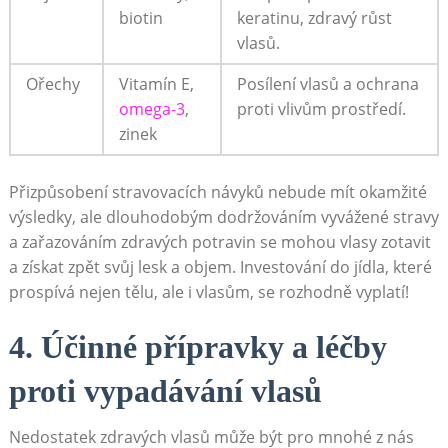
biotin
keratinu, zdravý růst
vlasů.
Ořechy
Vitamín ​E,
Posílení vlasů a ochrana
omega-3
,
proti vlivům prostředí.
zinek
Přizpůsobení stravovacích ⁣návyků ⁣nebude‌ mít okamžité
výsledky, ⁣ale dlouhodobým⁣ dodržováním vyvážené stravy
a zařazováním zdravých potravin se mohou vlasy ⁢zotavit
a‍ získat zpět svůj lesk a objem. Investování do⁣ jídla, které
prospívá ⁤nejen tělu, ‍ale i vlasům, se rozhodně vyplatí!
4. Účinné⁣ přípravky a léčby
proti vypadávání vlasů
Nedostatek zdravých vlasů‍ může být pro mnohé⁤ z nás