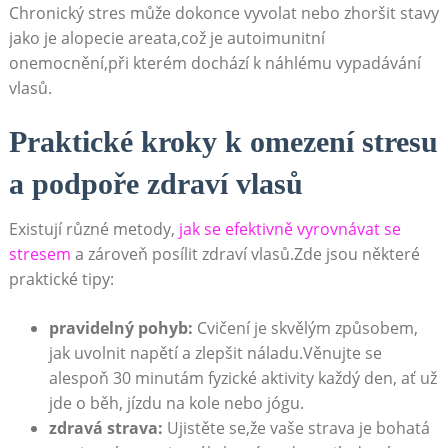
Chronický⁤ stres může dokonce vyvolat nebo zhoršit stavy
jako je ⁢alopecie‌ areata,což ‍je ​autoimunitní
onemocnění,při kterém dochází k náhlému vypadávání
vlasů.
Praktické kroky k omezení stresu
a ⁤podpoře zdraví vlasů
Existují různé metody,
jak se efektivně vyrovnávat se
stresem
a zároveň posílit zdraví vlasů.Zde ⁣jsou některé⁣
praktické​ tipy:
pravidelný pohyb:
Cvičení je skvělým ​způsobem,⁢
jak​ uvolnit napětí a zlepšit náladu.Věnujte se⁢
alespoň 30 minutám fyzické ⁣aktivity každý den, ‌ať už
jde o běh, jízdu na kole‍ nebo jógu.
zdravá ⁤strava:
Ujistěte se,že vaše strava je bohatá