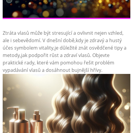
Ztráta vlasů může být stresující ⁤a ovlivnit nejen vzhled,
ale i sebevědomí. V dnešní době,kdy je zdravý a hustý
účes‍ symbolem vitality,je důležité znát ⁤osvědčené tipy a
metody,jak ⁤podpořit růst a zdraví vlasů. Objevte ​
praktické rady, které vám pomohou řešit problém
vypadávání vlasů a dosáhnout bujnější ⁢hřívy.