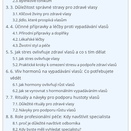
Bylinkové tonikum
3. Důležitost správné stravy pro zdravé ⁣vlasy
Klíčové živiny pro zdravé vlasy
Jídlo, které ⁣prospívá vlasům
4. Účinné⁣ přípravky a léčby proti vypadávání vlasů
Přírodní přípravky a doplňky
Lékařské léčby
Životní‌ styl ⁢a péče
5.‍ Jak ​stres ovlivňuje zdraví vlasů a co s tím dělat
Jak⁢ stres ovlivňuje vlasy
Praktické kroky k omezení stresu a ⁤podpoře zdraví vlasů
6. Vliv hormonů na vypadávání ‍vlasů: Co⁢ potřebujete
vědět
Jak hormony ovlivňují růst vlasů
Jak se​ vyrovnat s hormonálním ⁣vypadáváním vlasů
7. Rituály a návyky pro podporu hustoty vlasů
Důležité rituály pro zdravé vlasy
Návyky pro podporu růstu vlasů
8. Role profesionální péče: Kdy navštívit ​specialista
proč je⁢ důležité navštívit odborníka
Kdy⁢ byste měli vyhledat specialistu?