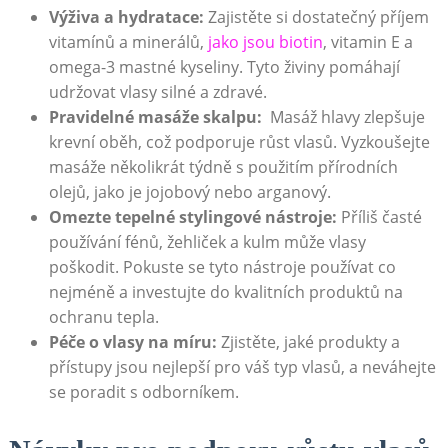
Výživa a hydratace:
Zajistěte si dostatečný příjem
vitamínů a minerálů,
jako ⁣jsou biotin
, vitamin E a
omega-3 ​mastné kyseliny. Tyto živiny pomáhají
udržovat vlasy silné a zdravé.
Pravidelné masáže skalpu:
⁤ Masáž hlavy zlepšuje
krevní oběh, což podporuje růst vlasů. Vyzkoušejte
masáže několikrát týdně s použitím přírodních
olejů, jako je jojobový nebo arganový.
Omezte tepelné stylingové nástroje:
Příliš časté
používání fénů, žehliček a kulm může vlasy
poškodit.‍ Pokuste se tyto nástroje používat ‌co
nejméně a investujte do ‌kvalitních produktů na
ochranu tepla.
Péče o⁢ vlasy na míru:
Zjistěte, jaké produkty a
přístupy ⁤jsou nejlepší​ pro váš typ vlasů, a neváhejte
se poradit s ⁢odborníkem.