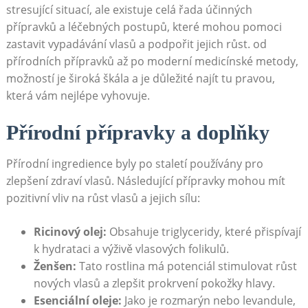
stresující situací, ale existuje celá řada⁢ účinných
⁤přípravků a léčebných‍ postupů,⁣ které mohou pomoci⁣
zastavit vypadávání vlasů a ⁢podpořit jejich růst. od
přírodních ‌přípravků až po moderní medicínské ​metody,
možností ⁤je široká škála a je ‌důležité ⁣najít tu pravou,
která vám nejlépe vyhovuje.
Přírodní přípravky a doplňky
Přírodní ingredience byly po staletí používány pro
⁢zlepšení zdraví vlasů. ​Následující přípravky mohou mít
pozitivní vliv na růst vlasů a jejich sílu:
Ricinový olej:
Obsahuje⁤ triglyceridy, které přispívají
k hydrataci a výživě ‍vlasových folikulů.
Ženšen:
Tato rostlina má potenciál stimulovat růst
‍nových vlasů a⁢ zlepšit prokrvení pokožky hlavy.
Esenciální oleje:
Jako je rozmarýn⁤ nebo levandule,