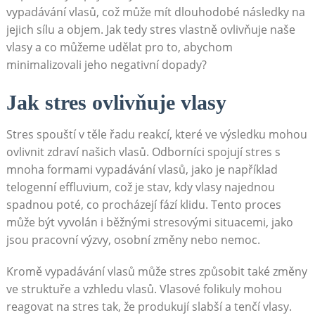
vypadávání vlasů, což​ může mít dlouhodobé následky na
jejich sílu a objem. Jak tedy stres vlastně ‍ovlivňuje naše
vlasy a co můžeme udělat pro to, abychom
minimalizovali ‌jeho negativní dopady?
Jak⁢ stres ovlivňuje vlasy
Stres spouští‍ v těle řadu reakcí, které​ ve výsledku mohou
ovlivnit zdraví našich ⁢vlasů. Odborníci spojují ‌stres s
mnoha ​formami⁢ vypadávání vlasů, jako⁤ je například
telogenní effluvium,‌ což je⁤ stav, kdy ⁤vlasy najednou
spadnou ⁢poté, co procházejí fází klidu. Tento proces
může být vyvolán ⁢i běžnými stresovými situacemi, jako
jsou pracovní​ výzvy, osobní změny nebo nemoc.
Kromě vypadávání ⁢vlasů může ⁣stres způsobit také změny
ve struktuře a vzhledu vlasů. Vlasové folikuly mohou
reagovat na stres tak, že produkují ⁢slabší a tenčí vlasy.