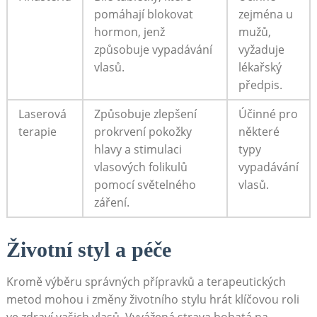
pomáhají blokovat
zejména u
hormon, ‍jenž
mužů,
způsobuje vypadávání
vyžaduje
vlasů.
lékařský
předpis.
Laserová
Způsobuje zlepšení
Účinné pro
terapie
prokrvení pokožky
některé
hlavy a stimulaci
typy
vlasových⁤ folikulů
vypadávání‌
pomocí světelného
vlasů.
záření.
Životní‌ styl ⁢a péče
Kromě výběru správných přípravků a‌ terapeutických
metod mohou i změny životního stylu hrát klíčovou roli
ve zdraví vašich vlasů. Vyvážená strava bohatá ​na