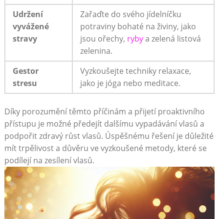
Udržení‍
Zařaďte do svého jídelníčku
vyvážené
potraviny bohaté na živiny, jako
stravy
⁢jsou ořechy,
ryby
a zelená listová
zelenina.
Gestor
Vyzkoušejte techniky relaxace,
stresu
jako je jóga nebo meditace.
Díky porozumění těmto příčinám a přijetí proaktivního
přístupu je možné předejít dalšímu vypadávání vlasů a
podpořit zdravý růst vlasů. Úspěšnému⁤ řešení je důležité
mít trpělivost a důvěru ve vyzkoušené⁣ metody, které se
podílejí na zesílení vlasů.