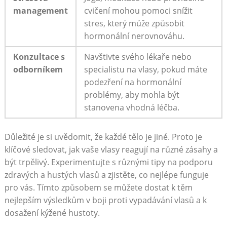
management
cvičení mohou⁤ pomoci snížit
stres, ​který může způsobit
hormonální nerovnováhu.
Konzultace s
Navštivte svého lékaře nebo
odborníkem
specialistu na vlasy, pokud máte
podezření na hormonální
problémy, aby mohla být
stanovena vhodná léčba.
Důležité je si uvědomit, že každé ‍tělo je jiné. Proto je
klíčové sledovat, ⁣jak vaše vlasy reagují ‍na různé zásahy a
být trpělivý. Experimentujte ⁣s různými tipy na podporu
zdravých​ a hustých ⁢vlasů a zjistěte, co nejlépe funguje
pro vás. Tímto způsobem se můžete dostat k těm
nejlepším ⁢výsledkům v boji proti vypadávání vlasů a k
‌dosažení kýžené hustoty.