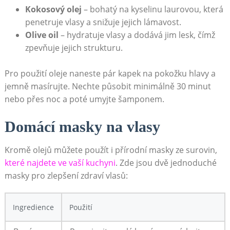
Kokosový olej
–⁢ bohatý‍ na kyselinu laurovou, která
penetruje vlasy a ⁢snižuje jejich lámavost.
Olive oil
– hydratuje vlasy a dodává jim lesk, čímž
zpevňuje ⁤jejich strukturu.
Pro použití oleje naneste pár ⁣kapek na ⁤pokožku hlavy a
jemně masírujte. Nechte působit minimálně​ 30 minut
nebo přes noc a ‌poté umyjte šamponem.
Domácí masky⁤ na vlasy
Kromě olejů můžete použít i přírodní masky ze surovin,⁣
které najdete ve vaší kuchyni
. Zde jsou dvě jednoduché
masky pro zlepšení zdraví vlasů:
Ingredience
Použití