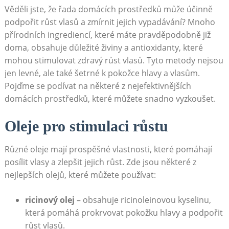
Věděli jste, že řada domácích prostředků může účinně
podpořit ​růst vlasů a zmírnit jejich vypadávání? Mnoho
přírodních​ ingrediencí,​ které máte pravděpodobně již
doma,⁢ obsahuje důležité živiny a antioxidanty, které
mohou stimulovat zdravý ⁢růst⁣ vlasů. Tyto metody nejsou
jen levné, ale také šetrné k pokožce hlavy a vlasům.
‍Pojďme se ‌podívat na některé z nejefektivnějších ​
domácích prostředků,‌ které můžete snadno vyzkoušet.
Oleje pro stimulaci růstu
Různé oleje ⁢mají prospěšné vlastnosti, které pomáhají
posílit vlasy a ⁢zlepšit jejich růst. Zde jsou některé z
nejlepších olejů, které můžete používat:
ricinový olej
–​ obsahuje ricinoleinovou kyselinu,
která pomáhá prokrvovat pokožku hlavy a podpořit
růst vlasů.