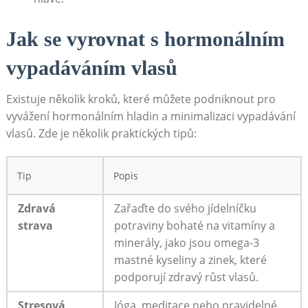
Jak se​ vyrovnat s hormonálním
⁣vypadáváním vlasů
Existuje několik ⁢kroků,‌ které můžete podniknout pro
vyvážení hormonálním hladin a minimalizaci vypadávání⁣
vlasů. Zde je⁤ několik praktických‌ tipů:
Tip
Popis
Zdravá
Zařaďte do svého jídelníčku
strava
potraviny bohaté na vitamíny a
minerály, jako jsou omega-3
mastné kyseliny a zinek,‌ které
podporují zdravý růst vlasů.
Stresová ​
Jóga, meditace⁣ nebo pravidelné