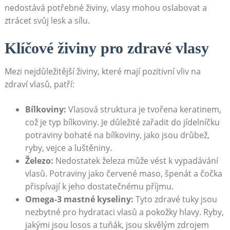
nedostává potřebné živiny, vlasy mohou oslabovat a
⁣ztrácet svůj lesk⁤ a sílu.
Klíčové živiny pro zdravé vlasy
Mezi nejdůležitější živiny, které mají pozitivní vliv na
zdraví vlasů, patří:
Bílkoviny:
Vlasová struktura je tvořena keratinem,
což je typ bílkoviny. Je důležité zařadit do jídelníčku
potraviny bohaté ​na bílkoviny, ⁢jako jsou drůbež,⁢
ryby, vejce a luštěniny.
Železo:
Nedostatek železa může vést k vypadávání
‌vlasů. Potraviny jako červené‌ maso, špenát a ⁤čočka
přispívají k jeho dostatečnému příjmu.
Omega-3 mastné kyseliny:
Tyto zdravé tuky jsou
⁢nezbytné pro hydrataci vlasů a pokožky hlavy. Ryby,
jakými ‍jsou losos a tuňák, jsou skvělým zdrojem