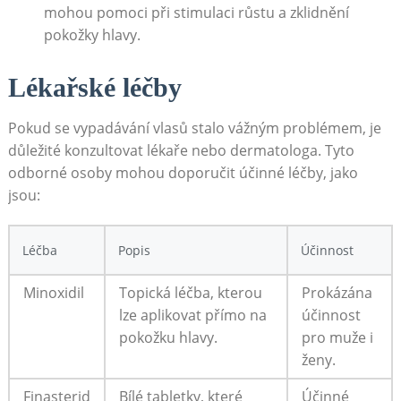
mohou ⁢pomoci při stimulaci růstu a zklidnění
pokožky hlavy.
Lékařské léčby
Pokud ‌se vypadávání vlasů stalo vážným problémem, je​
důležité konzultovat lékaře ‌nebo dermatologa. ​Tyto
odborné osoby mohou doporučit účinné⁣ léčby, jako
jsou:
Léčba
Popis
Účinnost
Minoxidil
Topická léčba, kterou
Prokázána
lze aplikovat​ přímo na
účinnost
pokožku hlavy.
pro​ muže‍ i
ženy.
Finasterid
Bílé tabletky, které
Účinné