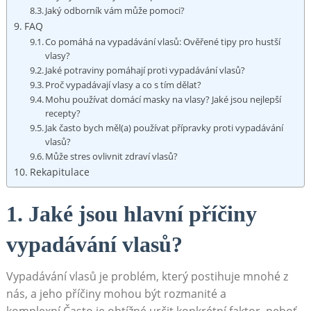
Jaký odborník vám může pomoci?
FAQ
Co pomáhá na vypadávání vlasů: Ověřené ⁤tipy pro hustší
vlasy?
Jaké potraviny pomáhají proti vypadávání vlasů?
Proč vypadávají​ vlasy a⁢ co s tím‌ dělat?
Mohu používat ⁢domácí masky na vlasy? Jaké⁣ jsou nejlepší
recepty?
Jak často bych měl(a) používat přípravky proti vypadávání
vlasů?
Může stres ovlivnit zdraví vlasů?
Rekapitulace
1. Jaké jsou hlavní příčiny
vypadávání​ vlasů?
Vypadávání vlasů je problém,​ který postihuje⁢ mnohé z
nás, a jeho příčiny mohou být rozmanité a