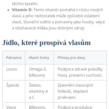
těchto ‍kyselin.
Vitamín‌ D:
Tento vitamín pomáhá v růstu nových
vlasů a jeho nedostatek​ může⁢ způsobit oslabení
vlasů. Sluneční světlo a potraviny jako ⁣houby,‍ vejce
a obohacená mléka jsou dobrými zdroji.
Jídlo, které ⁣prospívá vlasům
Potravina
Hlavní živiny
Přínosy pro vlasy
Losos
Omega-3,
Podpora zdravé pokožky
bílkoviny
hlavy, prevenci suchosti.
Špenát
Železo,
Zpevnění ​vlasových
vitamíny⁤ A
folikulů, zlepšení
a⁤ C
prokrvení.
Vejce
Bílkoviny,
Podpora produkce