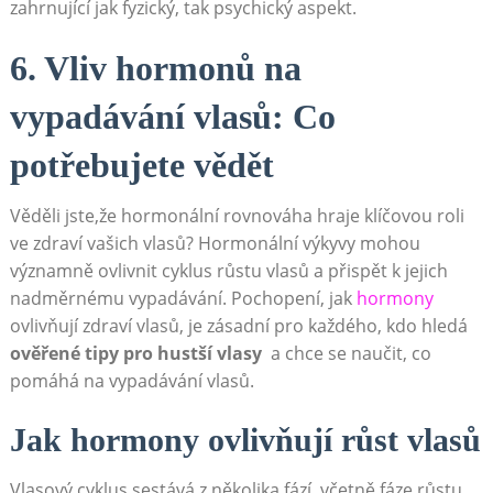
zahrnující jak fyzický, tak psychický ‍aspekt.
6. Vliv hormonů na
vypadávání ‍vlasů: Co⁢
potřebujete vědět
Věděli jste,že hormonální rovnováha hraje ⁣klíčovou roli
ve zdraví vašich vlasů? Hormonální ⁣výkyvy mohou
významně ovlivnit cyklus růstu vlasů a přispět k jejich
nadměrnému vypadávání. Pochopení,‍ jak ⁢
hormony
ovlivňují zdraví vlasů, je zásadní pro každého, kdo hledá
ověřené⁤ tipy pro hustší vlasy
⁢ a chce se naučit, co
pomáhá na vypadávání vlasů.
Jak hormony ovlivňují růst vlasů
Vlasový cyklus sestává z několika fází, včetně fáze růstu