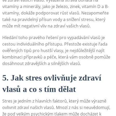
vitamíny a minerály, jako je železo, zinek, vitamín D a B-
vitamíny, dokáže podporovat růst vlasů. ​Nezapomeňte
také na pravidelný přísun vody a snížení stresu, který
může mít negativní ⁤vliv na zdraví ⁤vašich vlasů.
Hledání toho pravého řešení pro vypadávání vlasů je
cestou ​individuálního ‌přístupu. Přestože existuje řada
ověřených tipů pro hustší vlasy, je nejdůležitější najít
kombinaci ⁤přípravků a ⁤péče, která vám ⁤osobně pomůže
dosáhnout zdravějších ⁤a silnějších vlasů.
5.‍ Jak ​stres ovlivňuje zdraví
vlasů a co s tím dělat
Stres je jedním‍ z hlavních faktorů, který může výrazně
‌ovlivnit zdraví našich vlasů. Mnozí z nás si⁤ neuvědomují,
že pod velkým psychickým tlakem může docházet k