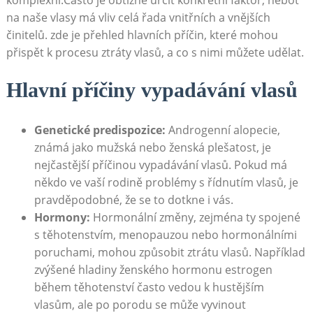
komplexní.Často je obtížné ⁤určit konkrétní faktor,⁢ neboť
na naše vlasy má vliv celá řada ​vnitřních ​a vnějších
činitelů. zde je‍ přehled hlavních příčin, ​které mohou
přispět k procesu‍ ztráty vlasů, a co s nimi můžete udělat.
Hlavní příčiny vypadávání vlasů
Genetické predispozice:
Androgenní‌ alopecie,
‍známá jako mužská nebo ⁣ženská plešatost, je
nejčastější příčinou vypadávání​ vlasů. Pokud má
někdo​ ve vaší rodině problémy s ⁤řídnutím vlasů,⁢ je
⁤pravděpodobné, ‍že se to dotkne i vás.
Hormony:
Hormonální změny, zejména ty spojené
s těhotenstvím, menopauzou nebo hormonálními
poruchami,⁤ mohou ⁢způsobit ztrátu vlasů. Například
zvýšené hladiny ženského hormonu estrogen
během těhotenství často vedou k hustějším
vlasům, ale po porodu se může vyvinout