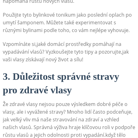
napomáhá růstu nových‍ vlasů.
Použijte tyto bylinkové tonikum jako poslední oplach po
umytí šamponem. Můžete také experimentovat s
různými bylinami podle toho, co vám nejlépe vyhovuje.
Vzpomínáte si,jaké domácí prostředky ⁢pomáhají na
⁢vypadávání vlasů? Vyzkoušejte tyto tipy a pozorujte,jak
vaši vlasy získávají nový život a sílu!
3. Důležitost správné stravy
pro zdravé ⁣vlasy
Že ‌zdravé vlasy nejsou​ pouze výsledkem dobré péče⁤ o
vlasy, ale i vyvážené stravy? ⁢Mnoho lidí často⁣ podceňuje,
jak velký vliv má naše stravování ⁣na zdraví a‍ vzhled
našich vlasů. Správná ‍výživa hraje klíčovou roli v podpoře
růstu vlasů a jejich odolnosti proti vypadání.když​ tělo