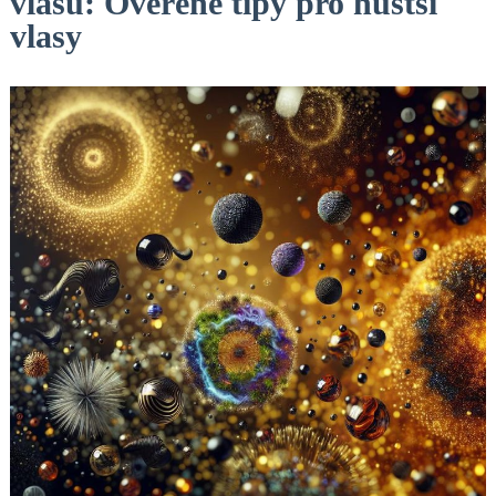
vlasů: Ověřené tipy pro hustší
vlasy