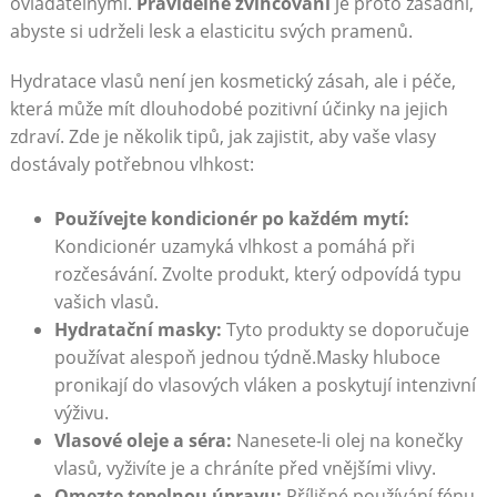
ovladatelnými.
Pravidelné zvlhčování
je proto zásadní,
abyste si udrželi lesk a elasticitu svých pramenů.
Hydratace vlasů není jen kosmetický zásah, ale i péče,
která může mít dlouhodobé pozitivní účinky na jejich
zdraví. Zde je několik tipů, jak zajistit, aby vaše vlasy
dostávaly potřebnou vlhkost:
Používejte kondicionér po každém mytí:
Kondicionér uzamyká vlhkost a pomáhá při
rozčesávání. Zvolte produkt, který odpovídá typu
vašich vlasů.
Hydratační masky:
Tyto produkty se doporučuje
používat alespoň jednou týdně.Masky hluboce
pronikají do vlasových vláken a poskytují intenzivní
výživu.
Vlasové oleje a séra:
Nanesete-li olej na konečky
vlasů, vyživíte je a chráníte před vnějšími vlivy.
Omezte tepelnou úpravu:
Přílišné používání fénu,