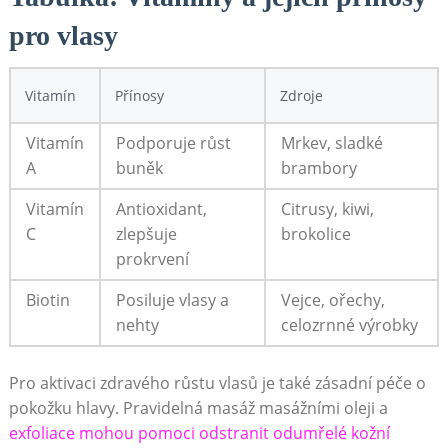
pro vlasy
Vitamín
Přínosy
Zdroje
Vitamín
Podporuje růst
Mrkev, sladké
A
buněk
brambory
Vitamín
Antioxidant,
Citrusy, kiwi,
C
zlepšuje
brokolice
prokrvení
Biotin
Posiluje vlasy a
Vejce, ořechy,
nehty
celozrnné výrobky
Pro aktivaci zdravého růstu vlasů je také zásadní péče o
pokožku hlavy. Pravidelná masáž masážními oleji a
exfoliace mohou pomoci odstranit odumřelé kožní