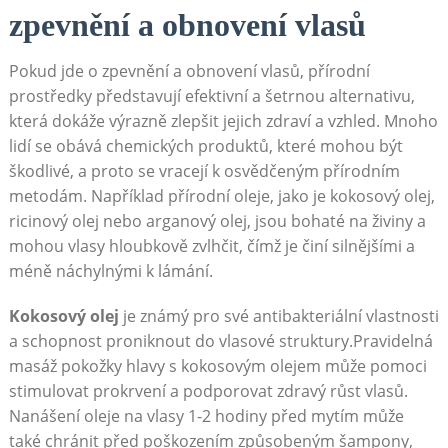
zpevnění a obnovení vlasů
Pokud jde o zpevnění a obnovení vlasů, přírodní
prostředky představují efektivní a šetrnou alternativu,
která dokáže výrazně zlepšit jejich zdraví a vzhled. Mnoho
lidí se obává chemických produktů, které mohou být
škodlivé, a proto se vracejí k osvědčeným přírodním
metodám. Například přírodní oleje, jako je kokosový olej,
ricinový olej nebo arganový olej, jsou bohaté na živiny a
mohou vlasy hloubkově zvlhčit, čímž je činí silnějšími a
méně náchylnými k lámání.
Kokosový olej
je známý pro své antibakteriální vlastnosti
a schopnost proniknout do vlasové struktury.Pravidelná
masáž pokožky hlavy s kokosovým olejem může pomoci
stimulovat prokrvení a podporovat zdravý růst vlasů.
Nanášení oleje na vlasy 1-2 hodiny před mytím může
také chránit před poškozením způsobeným šampony,