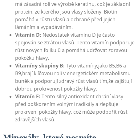
má zásadní roli ve výrobě keratinu, což je základní
protein, ze kterého jsou vlasy složeny. Biotin
pomáhá v růstu vlasů a ochraně před jejich
lámáním a vypadáváním.
Vitamín D:
Nedostatek vitamínu D je často
spojován se ztrátou vlasů. Tento vitamín podporuje
růst nových folikulů a pomáhá udržovat zdravou
pokožku hlavy.
Vitamíny skupiny B:
Tyto vitamíny,jako B5,B6 a
B9,hrají klíčovou roli v energetickém metabolismu
buněk a podporují zdravý růst vlasů tím,že zajišťují
dobrou prokrvenost pokožky hlavy.
Vitamín E:
Tento silný antioxidant chrání vlasy
před poškozením volnými radikály a zlepšuje
prokrvení pokožky hlavy, což může podpořit růst
zdravějších vlasů.
Minerály, které nesmíte