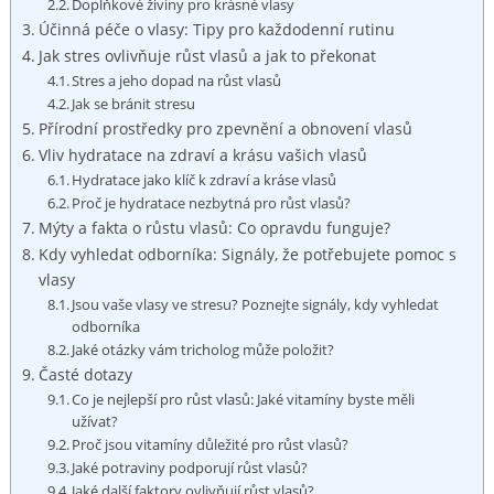
Doplňkové živiny pro krásné vlasy
Účinná péče o vlasy: Tipy pro každodenní rutinu
Jak stres ovlivňuje růst vlasů a jak to překonat
Stres a jeho dopad na růst vlasů
Jak se bránit stresu
Přírodní prostředky pro zpevnění a obnovení vlasů
Vliv hydratace na zdraví a krásu vašich vlasů
Hydratace jako klíč k zdraví a kráse vlasů
Proč je hydratace nezbytná pro růst vlasů?
Mýty a fakta o růstu vlasů: Co opravdu funguje?
Kdy vyhledat odborníka: Signály, že potřebujete pomoc s
vlasy
Jsou vaše vlasy ve stresu? Poznejte signály, kdy vyhledat
odborníka
Jaké otázky vám tricholog může položit?
Časté dotazy
Co je nejlepší pro růst vlasů: Jaké vitamíny byste měli
užívat?
Proč jsou vitamíny důležité pro růst vlasů?
Jaké potraviny podporují růst vlasů?
Jaké další faktory ovlivňují růst vlasů?