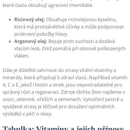
které často obsahují agresivní chemikálie.
Ricinový olej:
Obsahuje ricinolejovou kyselinu,
která má protizánětlivé účinky a může podporovat
prokrvení pokožky hlavy.
Arganový olej:
Bojuje proti suchosti a dodává
vlasům lesk, čímž pomáhá při obnově poškozených
vláken.
Dále je důležité zahrnout do stravy vitální vitamíny a
minerály, které přispívají k zdraví vlasů. Například vitamín
A, C a E, jakož i biotin a zinek, jsou nepostradatelné pro
správný růst a regeneraci. Zdroje těchto živin najdeme v
ovoci, zelenině, ořeších a semenech. Vytvoření pestré a
vyvážené stravy je klíčové pro dosažení optimálních
výsledků v péči o vlasy.
Tabulka: Vitamíny a jejich přínosy