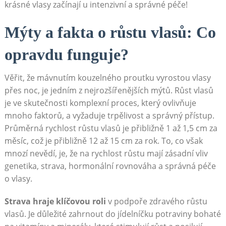
krásné vlasy začínají u intenzivní a správné péče!
Mýty a fakta o růstu vlasů: Co
opravdu funguje?
Věřit, že mávnutím kouzelného proutku vyrostou vlasy
přes noc, je jedním z nejrozšířenějších mýtů. Růst vlasů
je ve skutečnosti komplexní proces, který ovlivňuje
mnoho faktorů, a vyžaduje trpělivost a správný přístup.
Průměrná rychlost růstu vlasů je přibližně 1 až 1,5 cm za
měsíc, což je přibližně 12 až 15 cm za rok. To, co však
mnozí nevědí, je, že na rychlost růstu mají zásadní vliv
genetika, strava, hormonální rovnováha a správná péče
o vlasy.
Strava hraje klíčovou roli
v podpoře zdravého růstu
vlasů. Je důležité zahrnout do jídelníčku potraviny bohaté