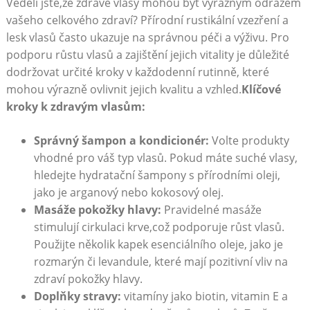
Věděli jste,že zdravé vlasy mohou být výrazným odrazem
vašeho celkového zdraví? Přírodní rustikální vzezření a
lesk vlasů často ukazuje na správnou péči a výživu. Pro
podporu růstu vlasů a zajištění jejich vitality je důležité
dodržovat určité kroky v každodenní rutinně, které
mohou výrazně ovlivnit jejich kvalitu a vzhled.
Klíčové
kroky k zdravým vlasům:
Správný šampon a kondicionér:
Volte produkty
vhodné pro váš typ vlasů. Pokud máte suché vlasy,
hledejte hydratační šampony s přírodními oleji,
jako je arganový nebo kokosový olej.
Masáže pokožky hlavy:
Pravidelné masáže
stimulují cirkulaci krve,což podporuje růst vlasů.
Použijte několik kapek esenciálního oleje, jako je
rozmarýn či levandule, které mají pozitivní vliv na
zdraví pokožky hlavy.
Doplňky stravy:
vitamíny jako biotin, vitamin E a