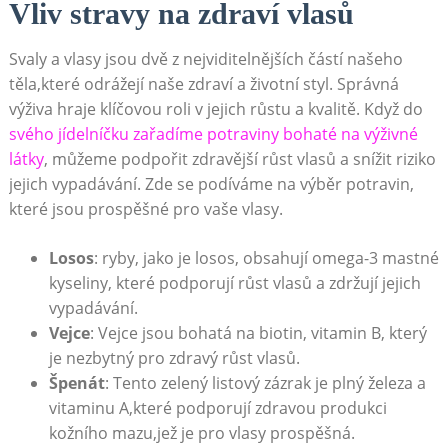
Vliv stravy na zdraví vlasů
Svaly a vlasy jsou dvě z nejviditelnějších částí našeho
těla,které odrážejí naše zdraví a životní styl. Správná
výživa hraje klíčovou roli v jejich růstu a kvalitě. Když do
svého jídelníčku zařadíme potraviny bohaté na výživné
látky
, můžeme podpořit zdravější růst vlasů a snížit riziko
jejich vypadávání. Zde se podíváme na výběr potravin,
které jsou prospěšné pro vaše vlasy.
Losos
: ryby, jako je losos, obsahují omega-3 mastné
kyseliny, které podporují růst vlasů a zdržují jejich
vypadávání.
Vejce
: Vejce jsou bohatá na biotin, vitamin B, který
je nezbytný pro zdravý růst vlasů.
Špenát
: Tento zelený listový zázrak je plný železa a
vitaminu A,které podporují zdravou produkci
kožního mazu,jež je pro vlasy prospěšná.