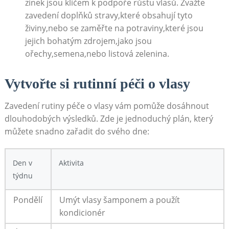
zinek jsou klíčem k podpoře růstu vlasů. Zvažte
zavedení doplňků stravy,které obsahují tyto
živiny,nebo se zaměřte na potraviny,které jsou
jejich bohatým zdrojem,jako jsou
ořechy,semena,nebo listová zelenina.
Vytvořte si rutinní péči o vlasy
Zavedení rutiny péče o vlasy vám pomůže dosáhnout
dlouhodobých výsledků. Zde je jednoduchý plán, který
můžete snadno zařadit do svého dne:
Den v
Aktivita
týdnu
Pondělí
Umýt vlasy šamponem a použít
kondicionér